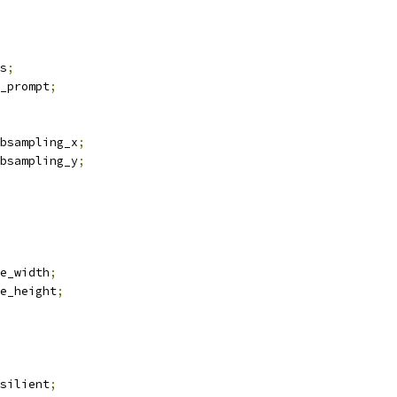
s
;
_prompt
;
bsampling_x
;
bsampling_y
;
e_width
;
e_height
;
silient
;