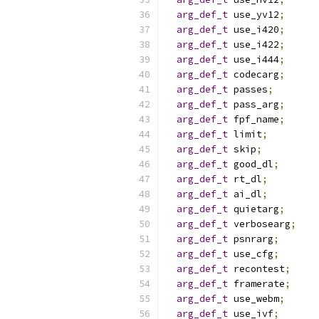
arg_def_t
 use_yv12
;
arg_def_t
 use_i420
;
arg_def_t
 use_i422
;
arg_def_t
 use_i444
;
arg_def_t
 codecarg
;
arg_def_t
 passes
;
arg_def_t
 pass_arg
;
arg_def_t
 fpf_name
;
arg_def_t
 limit
;
arg_def_t
 skip
;
arg_def_t
 good_dl
;
arg_def_t
 rt_dl
;
arg_def_t
 ai_dl
;
arg_def_t
 quietarg
;
arg_def_t
 verbosearg
;
arg_def_t
 psnrarg
;
arg_def_t
 use_cfg
;
arg_def_t
 recontest
;
arg_def_t
 framerate
;
arg_def_t
 use_webm
;
arg_def_t
 use_ivf
;