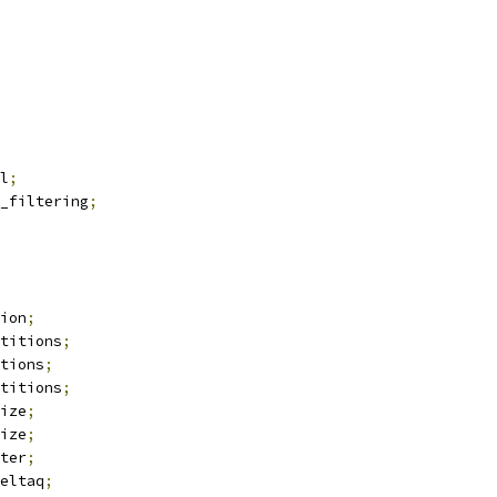
l
;
_filtering
;
ion
;
titions
;
tions
;
titions
;
ize
;
ize
;
ter
;
eltaq
;