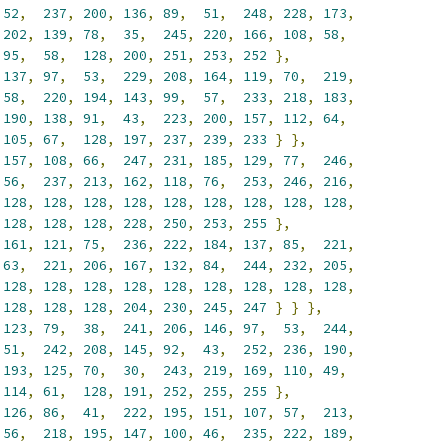
52
,
237
,
200
,
136
,
89
,
51
,
248
,
228
,
173
,
202
,
139
,
78
,
35
,
245
,
220
,
166
,
108
,
58
,
95
,
58
,
128
,
200
,
251
,
253
,
252
},
137
,
97
,
53
,
229
,
208
,
164
,
119
,
70
,
219
,
58
,
220
,
194
,
143
,
99
,
57
,
233
,
218
,
183
,
190
,
138
,
91
,
43
,
223
,
200
,
157
,
112
,
64
,
105
,
67
,
128
,
197
,
237
,
239
,
233
}
},
157
,
108
,
66
,
247
,
231
,
185
,
129
,
77
,
246
,
56
,
237
,
213
,
162
,
118
,
76
,
253
,
246
,
216
,
128
,
128
,
128
,
128
,
128
,
128
,
128
,
128
,
128
,
128
,
128
,
128
,
228
,
250
,
253
,
255
},
161
,
121
,
75
,
236
,
222
,
184
,
137
,
85
,
221
,
63
,
221
,
206
,
167
,
132
,
84
,
244
,
232
,
205
,
128
,
128
,
128
,
128
,
128
,
128
,
128
,
128
,
128
,
128
,
128
,
128
,
204
,
230
,
245
,
247
}
}
},
123
,
79
,
38
,
241
,
206
,
146
,
97
,
53
,
244
,
51
,
242
,
208
,
145
,
92
,
43
,
252
,
236
,
190
,
193
,
125
,
70
,
30
,
243
,
219
,
169
,
110
,
49
,
114
,
61
,
128
,
191
,
252
,
255
,
255
},
126
,
86
,
41
,
222
,
195
,
151
,
107
,
57
,
213
,
56
,
218
,
195
,
147
,
100
,
46
,
235
,
222
,
189
,