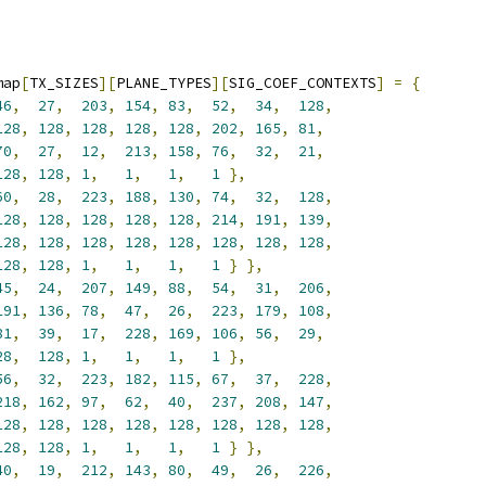
map
[
TX_SIZES
][
PLANE_TYPES
][
SIG_COEF_CONTEXTS
]
=
{
46
,
27
,
203
,
154
,
83
,
52
,
34
,
128
,
128
,
128
,
128
,
128
,
128
,
202
,
165
,
81
,
70
,
27
,
12
,
213
,
158
,
76
,
32
,
21
,
128
,
128
,
1
,
1
,
1
,
1
},
60
,
28
,
223
,
188
,
130
,
74
,
32
,
128
,
128
,
128
,
128
,
128
,
128
,
214
,
191
,
139
,
128
,
128
,
128
,
128
,
128
,
128
,
128
,
128
,
128
,
128
,
1
,
1
,
1
,
1
}
},
45
,
24
,
207
,
149
,
88
,
54
,
31
,
206
,
191
,
136
,
78
,
47
,
26
,
223
,
179
,
108
,
81
,
39
,
17
,
228
,
169
,
106
,
56
,
29
,
28
,
128
,
1
,
1
,
1
,
1
},
56
,
32
,
223
,
182
,
115
,
67
,
37
,
228
,
218
,
162
,
97
,
62
,
40
,
237
,
208
,
147
,
128
,
128
,
128
,
128
,
128
,
128
,
128
,
128
,
128
,
128
,
1
,
1
,
1
,
1
}
},
40
,
19
,
212
,
143
,
80
,
49
,
26
,
226
,