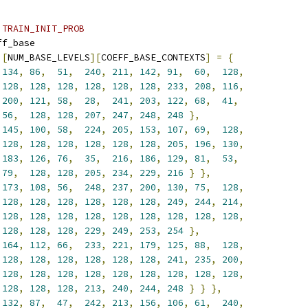
 TRAIN_INIT_PROB
ff_base
][
NUM_BASE_LEVELS
][
COEFF_BASE_CONTEXTS
]
=
{
134
,
86
,
51
,
240
,
211
,
142
,
91
,
60
,
128
,
128
,
128
,
128
,
128
,
128
,
128
,
233
,
208
,
116
,
200
,
121
,
58
,
28
,
241
,
203
,
122
,
68
,
41
,
56
,
128
,
128
,
207
,
247
,
248
,
248
},
145
,
100
,
58
,
224
,
205
,
153
,
107
,
69
,
128
,
128
,
128
,
128
,
128
,
128
,
128
,
205
,
196
,
130
,
183
,
126
,
76
,
35
,
216
,
186
,
129
,
81
,
53
,
79
,
128
,
128
,
205
,
234
,
229
,
216
}
},
173
,
108
,
56
,
248
,
237
,
200
,
130
,
75
,
128
,
128
,
128
,
128
,
128
,
128
,
128
,
249
,
244
,
214
,
128
,
128
,
128
,
128
,
128
,
128
,
128
,
128
,
128
,
128
,
128
,
128
,
229
,
249
,
253
,
254
},
164
,
112
,
66
,
233
,
221
,
179
,
125
,
88
,
128
,
128
,
128
,
128
,
128
,
128
,
128
,
241
,
235
,
200
,
128
,
128
,
128
,
128
,
128
,
128
,
128
,
128
,
128
,
128
,
128
,
128
,
213
,
240
,
244
,
248
}
}
},
132
,
87
,
47
,
242
,
213
,
156
,
106
,
61
,
240
,