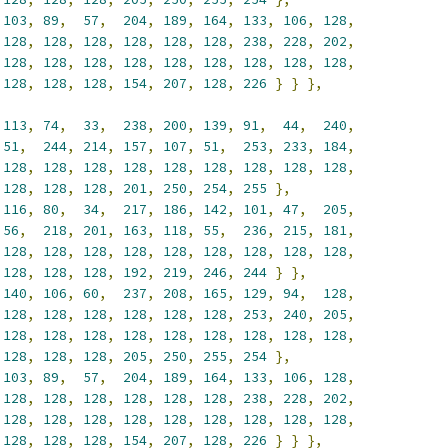
103
,
89
,
57
,
204
,
189
,
164
,
133
,
106
,
128
,
128
,
128
,
128
,
128
,
128
,
128
,
238
,
228
,
202
,
128
,
128
,
128
,
128
,
128
,
128
,
128
,
128
,
128
,
128
,
128
,
128
,
154
,
207
,
128
,
226
}
}
},
113
,
74
,
33
,
238
,
200
,
139
,
91
,
44
,
240
,
51
,
244
,
214
,
157
,
107
,
51
,
253
,
233
,
184
,
128
,
128
,
128
,
128
,
128
,
128
,
128
,
128
,
128
,
128
,
128
,
128
,
201
,
250
,
254
,
255
},
116
,
80
,
34
,
217
,
186
,
142
,
101
,
47
,
205
,
56
,
218
,
201
,
163
,
118
,
55
,
236
,
215
,
181
,
128
,
128
,
128
,
128
,
128
,
128
,
128
,
128
,
128
,
128
,
128
,
128
,
192
,
219
,
246
,
244
}
},
140
,
106
,
60
,
237
,
208
,
165
,
129
,
94
,
128
,
128
,
128
,
128
,
128
,
128
,
128
,
253
,
240
,
205
,
128
,
128
,
128
,
128
,
128
,
128
,
128
,
128
,
128
,
128
,
128
,
128
,
205
,
250
,
255
,
254
},
103
,
89
,
57
,
204
,
189
,
164
,
133
,
106
,
128
,
128
,
128
,
128
,
128
,
128
,
128
,
238
,
228
,
202
,
128
,
128
,
128
,
128
,
128
,
128
,
128
,
128
,
128
,
128
,
128
,
128
,
154
,
207
,
128
,
226
}
}
},