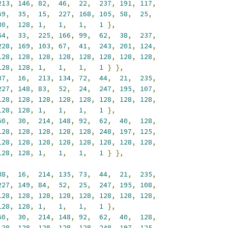
213
,
146
,
82
,
46
,
22
,
237
,
191
,
117
,
69
,
35
,
15
,
227
,
168
,
105
,
58
,
25
,
30
,
128
,
1
,
1
,
1
,
1
},
54
,
33
,
225
,
166
,
99
,
62
,
38
,
237
,
228
,
169
,
103
,
67
,
41
,
243
,
201
,
124
,
128
,
128
,
128
,
128
,
128
,
128
,
128
,
128
,
128
,
128
,
1
,
1
,
1
,
1
}
},
37
,
16
,
213
,
134
,
72
,
44
,
21
,
235
,
227
,
148
,
83
,
52
,
24
,
247
,
195
,
107
,
128
,
128
,
128
,
128
,
128
,
128
,
128
,
128
,
128
,
128
,
1
,
1
,
1
,
1
},
60
,
30
,
214
,
148
,
92
,
62
,
40
,
128
,
128
,
128
,
128
,
128
,
128
,
248
,
197
,
125
,
128
,
128
,
128
,
128
,
128
,
128
,
128
,
128
,
128
,
128
,
1
,
1
,
1
,
1
}
},
38
,
16
,
214
,
135
,
73
,
44
,
21
,
235
,
227
,
149
,
84
,
52
,
25
,
247
,
195
,
108
,
128
,
128
,
128
,
128
,
128
,
128
,
128
,
128
,
128
,
128
,
1
,
1
,
1
,
1
},
60
,
30
,
214
,
148
,
92
,
62
,
40
,
128
,
128
,
128
,
128
,
128
,
128
,
248
,
197
,
125
,