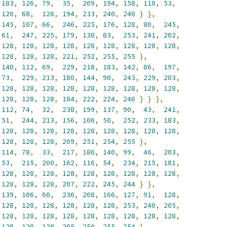
183
,
126
,
79
,
35
,
209
,
194
,
158
,
110
,
53
,
120
,
68
,
128
,
194
,
233
,
240
,
240
}
},
145
,
107
,
66
,
246
,
225
,
176
,
128
,
80
,
245
,
61
,
247
,
225
,
179
,
130
,
83
,
253
,
241
,
202
,
128
,
128
,
128
,
128
,
128
,
128
,
128
,
128
,
128
,
128
,
128
,
128
,
221
,
252
,
255
,
255
},
140
,
112
,
69
,
229
,
218
,
183
,
142
,
86
,
197
,
73
,
229
,
213
,
180
,
144
,
90
,
243
,
229
,
203
,
128
,
128
,
128
,
128
,
128
,
128
,
128
,
128
,
128
,
128
,
128
,
128
,
184
,
222
,
224
,
246
}
}
},
112
,
74
,
32
,
238
,
199
,
137
,
90
,
43
,
241
,
51
,
244
,
213
,
156
,
106
,
50
,
252
,
233
,
183
,
128
,
128
,
128
,
128
,
128
,
128
,
128
,
128
,
128
,
128
,
128
,
128
,
209
,
251
,
254
,
255
},
114
,
78
,
33
,
217
,
186
,
140
,
99
,
46
,
203
,
53
,
215
,
200
,
162
,
116
,
54
,
234
,
215
,
181
,
128
,
128
,
128
,
128
,
128
,
128
,
128
,
128
,
128
,
128
,
128
,
128
,
207
,
222
,
245
,
244
}
},
139
,
106
,
60
,
236
,
208
,
166
,
127
,
91
,
128
,
128
,
128
,
128
,
128
,
128
,
128
,
253
,
240
,
205
,
128
,
128
,
128
,
128
,
128
,
128
,
128
,
128
,
128
,
128
,
128
,
128
,
205
,
250
,
255
,
254
},