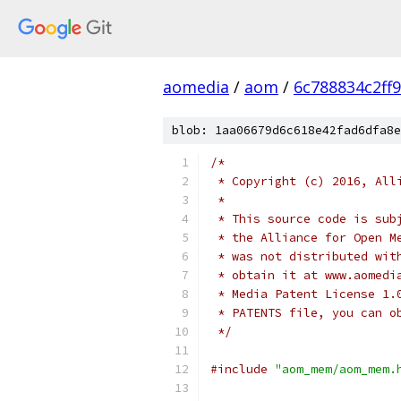
aomedia
/
aom
/
6c788834c2ff
blob: 1aa06679d6c618e42fad6dfa8e
/*
 * Copyright (c) 2016, All
 *
 * This source code is sub
 * the Alliance for Open M
 * was not distributed wit
 * obtain it at www.aomedi
 * Media Patent License 1.
 * PATENTS file, you can o
 */
#include
"aom_mem/aom_mem.