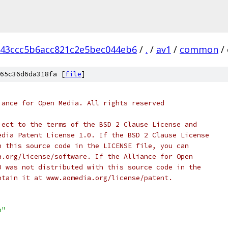
943ccc5b6acc821c2e5bec044eb6
/
.
/
av1
/
common
/
65c36d6da318fa [
file
]
iance for Open Media. All rights reserved
ject to the terms of the BSD 2 Clause License and
edia Patent License 1.0. If the BSD 2 Clause License
h this source code in the LICENSE file, you can
a.org/license/software. If the Alliance for Open
0 was not distributed with this source code in the
btain it at www.aomedia.org/license/patent.
h"