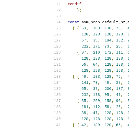
#endif
};
const
 aom_prob default_nz_
{
{
59
,
183
,
130
,
75
,
128
,
128
,
128
,
128
,
67
,
39
,
184
,
132
,
222
,
171
,
73
,
28
,
{
97
,
210
,
172
,
111
,
128
,
128
,
128
,
128
,
56
,
64
,
128
,
128
,
128
,
128
,
128
,
128
,
{
{
49
,
193
,
128
,
72
,
141
,
79
,
49
,
27
,
65
,
37
,
206
,
137
,
232
,
178
,
95
,
47
,
{
85
,
209
,
158
,
90
,
181
,
112
,
58
,
26
,
88
,
47
,
128
,
128
,
128
,
128
,
128
,
128
,
{
{
42
,
189
,
120
,
65
,