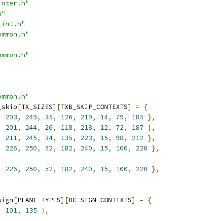
inter.h"
h"
_int.h"
ommon.h"
ommon.h"
ommon.h"
_skip
[
TX_SIZES
][
TXB_SKIP_CONTEXTS
]
=
{
,
203
,
249
,
35
,
126
,
219
,
14
,
79
,
185
},
,
201
,
244
,
26
,
118
,
218
,
12
,
72
,
187
},
,
211
,
245
,
34
,
135
,
223
,
15
,
98
,
212
},
,
226
,
250
,
52
,
182
,
240
,
15
,
100
,
220
},
,
226
,
250
,
52
,
182
,
240
,
15
,
100
,
220
},
sign
[
PLANE_TYPES
][
DC_SIGN_CONTEXTS
]
=
{
,
101
,
135
},