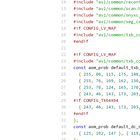
#include
"av1/common/recon
#include
"av1/common/scan.
#include
"av1/common/onyxc
#include
"av1/common/seg_c
#if CONFIG_LV_MAP
#include
"av1/common/txb_c
#endif
#if CONFIG_LV_MAP
#include
"av1/common/txb_c
const
 aom_prob default_txb
{
255
,
86
,
115
,
175
,
148
{
255
,
76
,
109
,
162
,
150
{
253
,
78
,
124
,
165
,
170
{
243
,
46
,
143
,
173
,
205
#if CONFIG_TX64X64
{
243
,
46
,
143
,
173
,
205
#endif
};
const
 aom_prob default_dc_
{
125
,
102
,
147
},
{
119
};