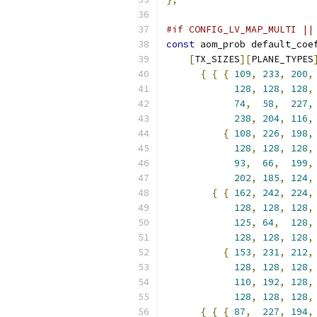
#if CONFIG_LV_MAP_MULTI ||
const
 aom_prob default_coe
[
TX_SIZES
][
PLANE_TYPES
{
{
{
109
,
233
,
200
,
128
,
128
,
128
,
74
,
58
,
227
,
238
,
204
,
116
,
{
108
,
226
,
198
,
128
,
128
,
128
,
93
,
66
,
199
,
202
,
185
,
124
,
{
{
162
,
242
,
224
,
128
,
128
,
128
,
125
,
64
,
128
,
128
,
128
,
128
,
{
153
,
231
,
212
,
128
,
128
,
128
,
110
,
192
,
128
,
128
,
128
,
128
,
{
{
{
87
,
227
,
194
,