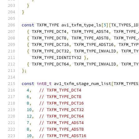
}
}
const
 TXFM_TYPE av1_txfm_type_ls
[
5
][
TX_TYPES_1D
{
 TXFM_TYPE_DCT4
,
 TXFM_TYPE_ADST4
,
 TXFM_TYPE_
{
 TXFM_TYPE_DCT8
,
 TXFM_TYPE_ADST8
,
 TXFM_TYPE_
{
 TXFM_TYPE_DCT16
,
 TXFM_TYPE_ADST16
,
 TXFM_TYP
{
 TXFM_TYPE_DCT32
,
 TXFM_TYPE_INVALID
,
 TXFM_TY
    TXFM_TYPE_IDENTITY32 
},
{
 TXFM_TYPE_DCT64
,
 TXFM_TYPE_INVALID
,
 TXFM_TY
};
const
int8_t
 av1_txfm_stage_num_list
[
TXFM_TYPES
4
,
// TXFM_TYPE_DCT4
6
,
// TXFM_TYPE_DCT8
8
,
// TXFM_TYPE_DCT16
10
,
// TXFM_TYPE_DCT32
12
,
// TXFM_TYPE_DCT64
7
,
// TXFM_TYPE_ADST4
8
,
// TXFM_TYPE_ADST8
10
,
// TXFM_TYPE_ADST16