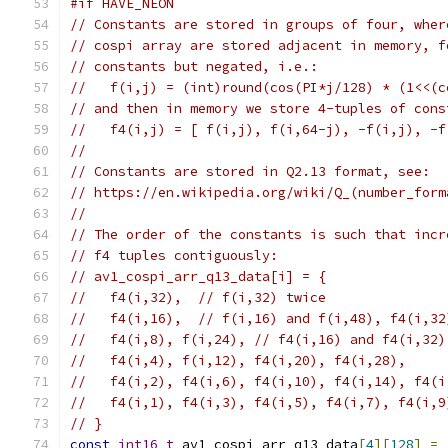
#if HAVE_NEON
// Constants are stored in groups of four, wher
// cospi array are stored adjacent in memory, f
// constants but negated, i.e.:
//   f(i,j) = (int)round(cos(PI*j/128) * (1<<(c
// and then in memory we store 4-tuples of cons
//   f4(i,j) = [ f(i,j), f(i,64-j), -f(i,j), -f
//
// Constants are stored in Q2.13 format, see:
// https://en.wikipedia.org/wiki/Q_(number_form
//
// The order of the constants is such that incr
// f4 tuples contiguously:
// av1_cospi_arr_q13_data[i] = {
//   f4(i,32),  // f(i,32) twice
//   f4(i,16),  // f(i,16) and f(i,48), f4(i,32
//   f4(i,8), f(i,24), // f4(i,16) and f4(i,32)
//   f4(i,4), f(i,12), f4(i,20), f4(i,28),
//   f4(i,2), f4(i,6), f4(i,10), f4(i,14), f4(i
//   f4(i,1), f4(i,3), f4(i,5), f4(i,7), f4(i,9
// }
const
int16_t
 av1_cospi_arr_q13_data
[
4
][
128
]
=