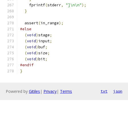
    fprintf
(
stderr
,
"]\n\n"
);
}
  assert
(
in_range
);
#else
(
void
)
stage
;
(
void
)
input
;
(
void
)
buf
;
(
void
)
size
;
(
void
)
bit
;
#endif
}
Powered by
Gitiles
|
Privacy
|
Terms
txt
json