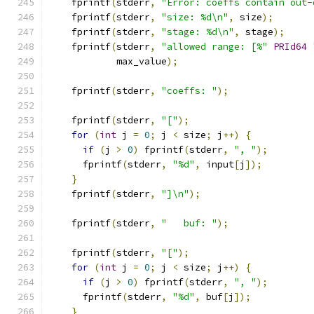
    fprintf
(
stderr
,
"Error: coeffs contain out-
    fprintf
(
stderr
,
"size: %d\n"
,
 size
);
    fprintf
(
stderr
,
"stage: %d\n"
,
 stage
);
    fprintf
(
stderr
,
"allowed range: [%"
PRId64
            max_value
);
    fprintf
(
stderr
,
"coeffs: "
);
    fprintf
(
stderr
,
"["
);
for
(
int
 j 
=
0
;
 j 
<
 size
;
 j
++)
{
if
(
j 
>
0
)
 fprintf
(
stderr
,
", "
);
      fprintf
(
stderr
,
"%d"
,
 input
[
j
]);
}
    fprintf
(
stderr
,
"]\n"
);
    fprintf
(
stderr
,
"   buf: "
);
    fprintf
(
stderr
,
"["
);
for
(
int
 j 
=
0
;
 j 
<
 size
;
 j
++)
{
if
(
j 
>
0
)
 fprintf
(
stderr
,
", "
);
      fprintf
(
stderr
,
"%d"
,
 buf
[
j
]);
}