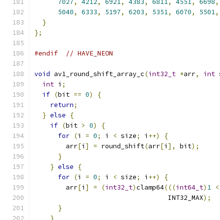
7027
,
4212
,
6921
,
4383
,
6811
,
4551
,
6698
,
5040
,
6333
,
5197
,
6203
,
5351
,
6070
,
5501
,
}
};
#endif
// HAVE_NEON
void
 av1_round_shift_array_c
(
int32_t
*
arr
,
int
 
int
 i
;
if
(
bit 
==
0
)
{
return
;
}
else
{
if
(
bit 
>
0
)
{
for
(
i 
=
0
;
 i 
<
 size
;
 i
++)
{
        arr
[
i
]
=
 round_shift
(
arr
[
i
],
 bit
);
}
}
else
{
for
(
i 
=
0
;
 i 
<
 size
;
 i
++)
{
        arr
[
i
]
=
(
int32_t
)
clamp64
(((
int64_t
)
1
<
                                  INT32_MAX
);
}
}