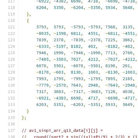
-
6922
,
-
4382
,
6698
,
4718
,
-
6698
,
-
4718
,
6204
,
5350
,
-
6204
,
-
5350
,
5934
,
5648
,
},
{
5793
,
5793
,
-
5793
,
-
5793
,
7568
,
3135
,
-
8035
,
-
1598
,
6811
,
4551
,
-
6811
,
-
4551
,
7839
,
2378
,
-
7839
,
-
2378
,
7225
,
3862
,
-
6333
,
-
5197
,
8182
,
402
,
-
8182
,
-
402
,
7946
,
1990
,
-
7946
,
-
1990
,
7713
,
2760
,
-
7405
,
-
3503
,
7027
,
4212
,
-
7027
,
-
4212
,
6070
,
5501
,
-
6070
,
-
5501
,
8190
,
201
,
-
8170
,
-
603
,
8130
,
1003
,
-
8130
,
-
1003
,
7993
,
1795
,
-
7993
,
-
1795
,
7895
,
2185
,
-
7779
,
-
2570
,
7643
,
2948
,
-
7643
,
-
2948
,
7317
,
3683
,
-
7317
,
-
3683
,
7128
,
4038
,
-
6921
,
-
4383
,
6698
,
4717
,
-
6698
,
-
4717
,
6203
,
5351
,
-
6203
,
-
5351
,
5933
,
5649
,
}
};
// av1_sinpi_arr_q13_data[i][j] =
//   round((sqrt2 * sin((j+1)*Pi/9) * 2/3) * (1