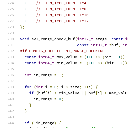
1
,
// TXFM_TYPE_IDENTITY4
1
,
// TXFM_TYPE_IDENTITY8
1
,
// TXFM_TYPE_IDENTITY16
1
,
// TXFM_TYPE_IDENTITY32
};
void
 av1_range_check_buf
(
int32_t
 stage
,
const
i
const
int32_t
*
buf
,
in
#if CONFIG_COEFFICIENT_RANGE_CHECKING
const
int64_t
 max_value 
=
(
1LL
<<
(
bit 
-
1
))
const
int64_t
 min_value 
=
-(
1LL
<<
(
bit 
-
1
))
int
 in_range 
=
1
;
for
(
int
 i 
=
0
;
 i 
<
 size
;
++
i
)
{
if
(
buf
[
i
]
<
 min_value 
||
 buf
[
i
]
>
 max_valu
      in_range 
=
0
;
}
}
if
(!
in_range
)
{