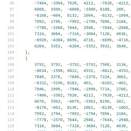
-
7404
,
-
3504
,
7028
,
4212
,
-
7028
,
-
4212
,
6068
,
5500
,
-
6068
,
-
5500
,
8188
,
200
,
-
8168
,
-
604
,
8132
,
1004
,
-
8132
,
-
1004
,
7992
,
1796
,
-
7992
,
-
1796
,
7896
,
2184
,
-
7780
,
-
2568
,
7644
,
2948
,
-
7644
,
-
2948
,
7316
,
3684
,
-
7316
,
-
3684
,
7128
,
4036
,
-
6920
,
-
4384
,
6696
,
4716
,
-
6696
,
-
4716
,
6204
,
5352
,
-
6204
,
-
5352
,
5932
,
5648
,
},
{
5792
,
5792
,
-
5792
,
-
5792
,
7568
,
3134
,
-
8034
,
-
1598
,
6812
,
4552
,
-
6812
,
-
4552
,
7840
,
2378
,
-
7840
,
-
2378
,
7224
,
3862
,
-
6332
,
-
5196
,
8182
,
402
,
-
8182
,
-
402
,
7946
,
1990
,
-
7946
,
-
1990
,
7714
,
2760
,
-
7406
,
-
3502
,
7026
,
4212
,
-
7026
,
-
4212
,
6070
,
5502
,
-
6070
,
-
5502
,
8190
,
202
,
-
8170
,
-
602
,
8130
,
1002
,
-
8130
,
-
1002
,
7992
,
1794
,
-
7992
,
-
1794
,
7896
,
2184
,
-
7778
,
-
2570
,
7644
,
2948
,
-
7644
,
-
2948
,
7318
,
3684
,
-
7318
,
-
3684
,
7128
,
4038
,