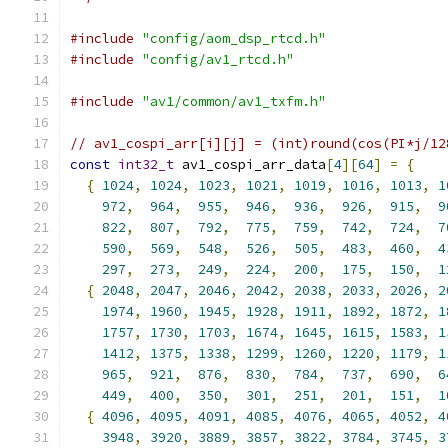
#include
"config/aom_dsp_rtcd.h"
#include
"config/av1_rtcd.h"
#include
"av1/common/av1_txfm.h"
// av1_cospi_arr[i][j] = (int)round(cos(PI*j/12
const
int32_t
 av1_cospi_arr_data
[
4
][
64
]
=
{
{
1024
,
1024
,
1023
,
1021
,
1019
,
1016
,
1013
,
1
972
,
964
,
955
,
946
,
936
,
926
,
915
,
9
822
,
807
,
792
,
775
,
759
,
742
,
724
,
7
590
,
569
,
548
,
526
,
505
,
483
,
460
,
4
297
,
273
,
249
,
224
,
200
,
175
,
150
,
1
{
2048
,
2047
,
2046
,
2042
,
2038
,
2033
,
2026
,
2
1974
,
1960
,
1945
,
1928
,
1911
,
1892
,
1872
,
1
1757
,
1730
,
1703
,
1674
,
1645
,
1615
,
1583
,
1
1412
,
1375
,
1338
,
1299
,
1260
,
1220
,
1179
,
1
965
,
921
,
876
,
830
,
784
,
737
,
690
,
6
449
,
400
,
350
,
301
,
251
,
201
,
151
,
1
{
4096
,
4095
,
4091
,
4085
,
4076
,
4065
,
4052
,
4
3948
,
3920
,
3889
,
3857
,
3822
,
3784
,
3745
,
3