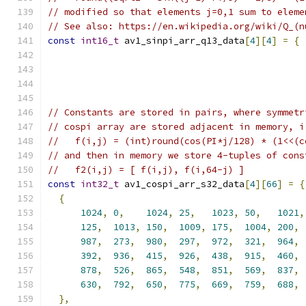
// modified so that elements j=0,1 sum to eleme
// See also: https://en.wikipedia.org/wiki/Q_(n
const
int16_t
 av1_sinpi_arr_q13_data
[
4
][
4
]
=
{
// Constants are stored in pairs, where symmetr
// cospi array are stored adjacent in memory, i
//   f(i,j) = (int)round(cos(PI*j/128) * (1<<(c
// and then in memory we store 4-tuples of cons
//   f2(i,j) = [ f(i,j), f(i,64-j) ]
const
int32_t
 av1_cospi_arr_s32_data
[
4
][
66
]
=
{
{
1024
,
0
,
1024
,
25
,
1023
,
50
,
1021
,
125
,
1013
,
150
,
1009
,
175
,
1004
,
200
,
987
,
273
,
980
,
297
,
972
,
321
,
964
,
392
,
936
,
415
,
926
,
438
,
915
,
460
,
878
,
526
,
865
,
548
,
851
,
569
,
837
,
630
,
792
,
650
,
775
,
669
,
759
,
688
,
},