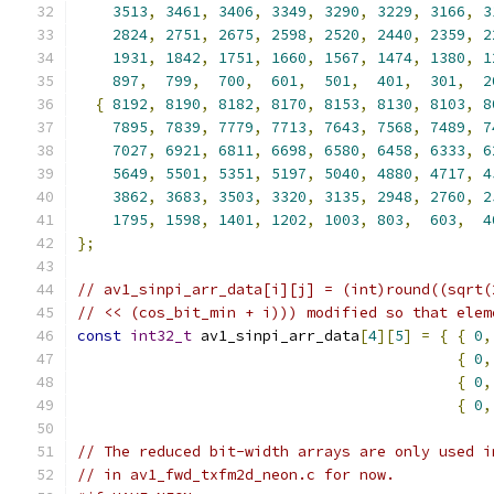
3513
,
3461
,
3406
,
3349
,
3290
,
3229
,
3166
,
3
2824
,
2751
,
2675
,
2598
,
2520
,
2440
,
2359
,
2
1931
,
1842
,
1751
,
1660
,
1567
,
1474
,
1380
,
1
897
,
799
,
700
,
601
,
501
,
401
,
301
,
2
{
8192
,
8190
,
8182
,
8170
,
8153
,
8130
,
8103
,
8
7895
,
7839
,
7779
,
7713
,
7643
,
7568
,
7489
,
7
7027
,
6921
,
6811
,
6698
,
6580
,
6458
,
6333
,
6
5649
,
5501
,
5351
,
5197
,
5040
,
4880
,
4717
,
4
3862
,
3683
,
3503
,
3320
,
3135
,
2948
,
2760
,
2
1795
,
1598
,
1401
,
1202
,
1003
,
803
,
603
,
4
};
// av1_sinpi_arr_data[i][j] = (int)round((sqrt(
// << (cos_bit_min + i))) modified so that elem
const
int32_t
 av1_sinpi_arr_data
[
4
][
5
]
=
{
{
0
,
{
0
,
{
0
,
{
0
,
// The reduced bit-width arrays are only used i
// in av1_fwd_txfm2d_neon.c for now.