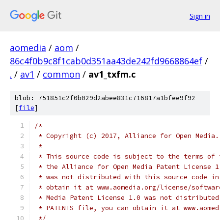
Sign in
aomedia
/
aom
/
86c4f0b9c8f1cab0d351aa43de242fd9668864ef
/
.
/
av1
/
common
/
av1_txfm.c
blob: 751851c2f0b029d2abee831c716817a1bfee9f92
[
file
]
/*
 * Copyright (c) 2017, Alliance for Open Media.
 *
 * This source code is subject to the terms of 
 * the Alliance for Open Media Patent License 1
 * was not distributed with this source code in
 * obtain it at www.aomedia.org/license/softwar
 * Media Patent License 1.0 was not distributed
 * PATENTS file, you can obtain it at www.aomed
 */