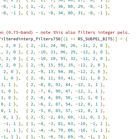
-
8
,
-
1
},
{
1
,
-
2
,
-
7
,
36
,
80
,
29
,
-
8
,
-
1
},
-
8
,
-
1
},
{
1
,
-
1
,
-
8
,
34
,
80
,
31
,
-
8
,
-
1
},
on (0.75-band) - note this also filters integer pels.
filteredinterp_filters750
[(
1
<<
 RS_SUBPEL_BITS
)]
=
{
1
,
2
,
0
},
{
2
,
-
11
,
24
,
96
,
26
,
-
11
,
2
,
0
},
1
,
2
,
0
},
{
2
,
-
10
,
21
,
96
,
29
,
-
12
,
2
,
0
},
2
,
2
,
0
},
{
2
,
-
10
,
18
,
95
,
32
,
-
11
,
2
,
0
},
2
,
2
,
0
},
{
2
,
-
9
,
15
,
95
,
35
,
-
12
,
2
,
0
},
,
2
,
0
},
{
2
,
-
9
,
13
,
94
,
38
,
-
12
,
2
,
0
},
,
1
,
0
},
{
2
,
-
8
,
11
,
93
,
41
,
-
12
,
1
,
0
},
1
,
1
},
{
2
,
-
8
,
8
,
92
,
44
,
-
12
,
1
,
1
},
1
,
0
},
{
2
,
-
7
,
6
,
90
,
47
,
-
12
,
1
,
1
},
1
,
0
},
{
2
,
-
6
,
4
,
89
,
50
,
-
12
,
1
,
0
},
0
,
1
},
{
2
,
-
6
,
2
,
87
,
54
,
-
12
,
0
,
1
},
0
,
1
},
{
2
,
-
5
,
0
,
85
,
57
,
-
12
,
0
,
1
},
,
0
,
1
},
{
2
,
-
5
,
-
2
,
83
,
60
,
-
11
,
0
,
1
},
,
-
1
,
1
},
{
1
,
-
4
,
-
3
,
81
,
63
,
-
10
,
-
1
,
1
},
,
-
1
,
1
},
{
1
,
-
4
,
-
4
,
79
,
66
,
-
10
,
-
1
,
1
},
-
1
,
1
},
{
1
,
-
3
,
-
6
,
76
,
69
,
-
9
,
-
1
,
1
},