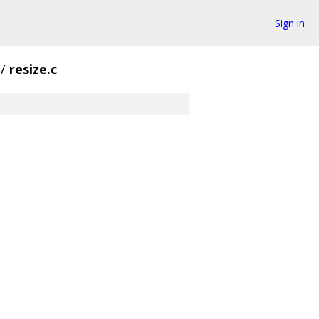
Sign in
/
resize.c