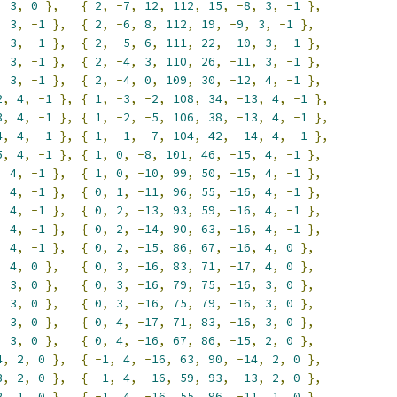
,
3
,
0
},
{
2
,
-
7
,
12
,
112
,
15
,
-
8
,
3
,
-
1
},
,
3
,
-
1
},
{
2
,
-
6
,
8
,
112
,
19
,
-
9
,
3
,
-
1
},
,
3
,
-
1
},
{
2
,
-
5
,
6
,
111
,
22
,
-
10
,
3
,
-
1
},
,
3
,
-
1
},
{
2
,
-
4
,
3
,
110
,
26
,
-
11
,
3
,
-
1
},
,
3
,
-
1
},
{
2
,
-
4
,
0
,
109
,
30
,
-
12
,
4
,
-
1
},
2
,
4
,
-
1
},
{
1
,
-
3
,
-
2
,
108
,
34
,
-
13
,
4
,
-
1
},
3
,
4
,
-
1
},
{
1
,
-
2
,
-
5
,
106
,
38
,
-
13
,
4
,
-
1
},
4
,
4
,
-
1
},
{
1
,
-
1
,
-
7
,
104
,
42
,
-
14
,
4
,
-
1
},
5
,
4
,
-
1
},
{
1
,
0
,
-
8
,
101
,
46
,
-
15
,
4
,
-
1
},
,
4
,
-
1
},
{
1
,
0
,
-
10
,
99
,
50
,
-
15
,
4
,
-
1
},
,
4
,
-
1
},
{
0
,
1
,
-
11
,
96
,
55
,
-
16
,
4
,
-
1
},
,
4
,
-
1
},
{
0
,
2
,
-
13
,
93
,
59
,
-
16
,
4
,
-
1
},
,
4
,
-
1
},
{
0
,
2
,
-
14
,
90
,
63
,
-
16
,
4
,
-
1
},
,
4
,
-
1
},
{
0
,
2
,
-
15
,
86
,
67
,
-
16
,
4
,
0
},
,
4
,
0
},
{
0
,
3
,
-
16
,
83
,
71
,
-
17
,
4
,
0
},
,
3
,
0
},
{
0
,
3
,
-
16
,
79
,
75
,
-
16
,
3
,
0
},
,
3
,
0
},
{
0
,
3
,
-
16
,
75
,
79
,
-
16
,
3
,
0
},
,
3
,
0
},
{
0
,
4
,
-
17
,
71
,
83
,
-
16
,
3
,
0
},
,
3
,
0
},
{
0
,
4
,
-
16
,
67
,
86
,
-
15
,
2
,
0
},
4
,
2
,
0
},
{
-
1
,
4
,
-
16
,
63
,
90
,
-
14
,
2
,
0
},
3
,
2
,
0
},
{
-
1
,
4
,
-
16
,
59
,
93
,
-
13
,
2
,
0
},
2
,
1
,
0
},
{
-
1
,
4
,
-
16
,
55
,
96
,
-
11
,
1
,
0
},