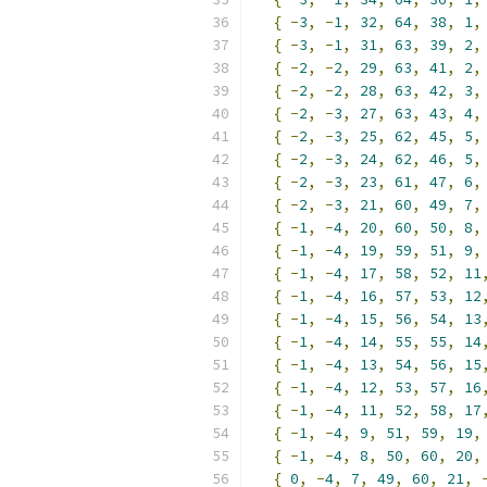
{
-
3
,
-
1
,
32
,
64
,
38
,
1
,
{
-
3
,
-
1
,
31
,
63
,
39
,
2
,
{
-
2
,
-
2
,
29
,
63
,
41
,
2
,
{
-
2
,
-
2
,
28
,
63
,
42
,
3
,
{
-
2
,
-
3
,
27
,
63
,
43
,
4
,
{
-
2
,
-
3
,
25
,
62
,
45
,
5
,
{
-
2
,
-
3
,
24
,
62
,
46
,
5
,
{
-
2
,
-
3
,
23
,
61
,
47
,
6
,
{
-
2
,
-
3
,
21
,
60
,
49
,
7
,
{
-
1
,
-
4
,
20
,
60
,
50
,
8
,
{
-
1
,
-
4
,
19
,
59
,
51
,
9
,
{
-
1
,
-
4
,
17
,
58
,
52
,
11
{
-
1
,
-
4
,
16
,
57
,
53
,
12
{
-
1
,
-
4
,
15
,
56
,
54
,
13
{
-
1
,
-
4
,
14
,
55
,
55
,
14
{
-
1
,
-
4
,
13
,
54
,
56
,
15
{
-
1
,
-
4
,
12
,
53
,
57
,
16
{
-
1
,
-
4
,
11
,
52
,
58
,
17
{
-
1
,
-
4
,
9
,
51
,
59
,
19
,
{
-
1
,
-
4
,
8
,
50
,
60
,
20
,
{
0
,
-
4
,
7
,
49
,
60
,
21
,