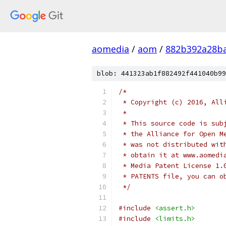
aomedia
/
aom
/
882b392a28b
blob: 441323ab1f882492f441040b99
/*
 * Copyright (c) 2016, All
 *
 * This source code is sub
 * the Alliance for Open M
 * was not distributed wit
 * obtain it at www.aomedi
 * Media Patent License 1.
 * PATENTS file, you can o
 */
#include
<assert.h>
#include
<limits.h>