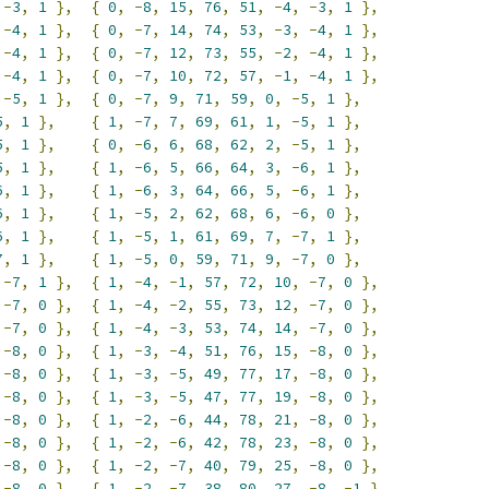
-
3
,
1
},
{
0
,
-
8
,
15
,
76
,
51
,
-
4
,
-
3
,
1
},
-
4
,
1
},
{
0
,
-
7
,
14
,
74
,
53
,
-
3
,
-
4
,
1
},
-
4
,
1
},
{
0
,
-
7
,
12
,
73
,
55
,
-
2
,
-
4
,
1
},
-
4
,
1
},
{
0
,
-
7
,
10
,
72
,
57
,
-
1
,
-
4
,
1
},
-
5
,
1
},
{
0
,
-
7
,
9
,
71
,
59
,
0
,
-
5
,
1
},
5
,
1
},
{
1
,
-
7
,
7
,
69
,
61
,
1
,
-
5
,
1
},
5
,
1
},
{
0
,
-
6
,
6
,
68
,
62
,
2
,
-
5
,
1
},
5
,
1
},
{
1
,
-
6
,
5
,
66
,
64
,
3
,
-
6
,
1
},
6
,
1
},
{
1
,
-
6
,
3
,
64
,
66
,
5
,
-
6
,
1
},
6
,
1
},
{
1
,
-
5
,
2
,
62
,
68
,
6
,
-
6
,
0
},
6
,
1
},
{
1
,
-
5
,
1
,
61
,
69
,
7
,
-
7
,
1
},
7
,
1
},
{
1
,
-
5
,
0
,
59
,
71
,
9
,
-
7
,
0
},
-
7
,
1
},
{
1
,
-
4
,
-
1
,
57
,
72
,
10
,
-
7
,
0
},
-
7
,
0
},
{
1
,
-
4
,
-
2
,
55
,
73
,
12
,
-
7
,
0
},
-
7
,
0
},
{
1
,
-
4
,
-
3
,
53
,
74
,
14
,
-
7
,
0
},
-
8
,
0
},
{
1
,
-
3
,
-
4
,
51
,
76
,
15
,
-
8
,
0
},
-
8
,
0
},
{
1
,
-
3
,
-
5
,
49
,
77
,
17
,
-
8
,
0
},
-
8
,
0
},
{
1
,
-
3
,
-
5
,
47
,
77
,
19
,
-
8
,
0
},
-
8
,
0
},
{
1
,
-
2
,
-
6
,
44
,
78
,
21
,
-
8
,
0
},
-
8
,
0
},
{
1
,
-
2
,
-
6
,
42
,
78
,
23
,
-
8
,
0
},
-
8
,
0
},
{
1
,
-
2
,
-
7
,
40
,
79
,
25
,
-
8
,
0
},
-
8
,
0
},
{
1
,
-
2
,
-
7
,
38
,
80
,
27
,
-
8
,
-
1
},