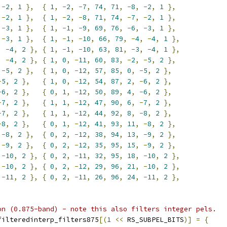
-
2
,
1
},
{
1
,
-
2
,
-
7
,
74
,
71
,
-
8
,
-
2
,
1
},
-
2
,
1
},
{
1
,
-
2
,
-
8
,
71
,
74
,
-
7
,
-
2
,
1
},
-
3
,
1
},
{
1
,
-
1
,
-
9
,
69
,
76
,
-
6
,
-
3
,
1
},
-
3
,
1
},
{
1
,
-
1
,
-
10
,
66
,
79
,
-
4
,
-
4
,
1
},
,
-
4
,
2
},
{
1
,
-
1
,
-
10
,
63
,
81
,
-
3
,
-
4
,
1
},
,
-
4
,
2
},
{
1
,
0
,
-
11
,
60
,
83
,
-
2
,
-
5
,
2
},
-
5
,
2
},
{
1
,
0
,
-
12
,
57
,
85
,
0
,
-
5
,
2
},
-
5
,
2
},
{
1
,
0
,
-
12
,
54
,
87
,
2
,
-
6
,
2
},
-
6
,
2
},
{
0
,
1
,
-
12
,
50
,
89
,
4
,
-
6
,
2
},
-
7
,
2
},
{
1
,
1
,
-
12
,
47
,
90
,
6
,
-
7
,
2
},
-
7
,
2
},
{
1
,
1
,
-
12
,
44
,
92
,
8
,
-
8
,
2
},
-
8
,
2
},
{
0
,
1
,
-
12
,
41
,
93
,
11
,
-
8
,
2
},
-
8
,
2
},
{
0
,
2
,
-
12
,
38
,
94
,
13
,
-
9
,
2
},
-
9
,
2
},
{
0
,
2
,
-
12
,
35
,
95
,
15
,
-
9
,
2
},
-
10
,
2
},
{
0
,
2
,
-
11
,
32
,
95
,
18
,
-
10
,
2
},
-
10
,
2
},
{
0
,
2
,
-
12
,
29
,
96
,
21
,
-
10
,
2
},
-
11
,
2
},
{
0
,
2
,
-
11
,
26
,
96
,
24
,
-
11
,
2
},
on (0.875-band) - note this also filters integer pels.
filteredinterp_filters875
[(
1
<<
 RS_SUBPEL_BITS
)]
=
{