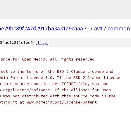
ae79bc89f247d2917ba3a31a9caaa
/
.
/
av1
/
common
84ae1c871cfed6 [
file
]
iance for Open Media. All rights reserved
ject to the terms of the BSD 2 Clause License and
edia Patent License 1.0. If the BSD 2 Clause License
h this source code in the LICENSE file, you can
a.org/license/software. If the Alliance for Open
0 was not distributed with this source code in the
btain it at www.aomedia.org/license/patent.