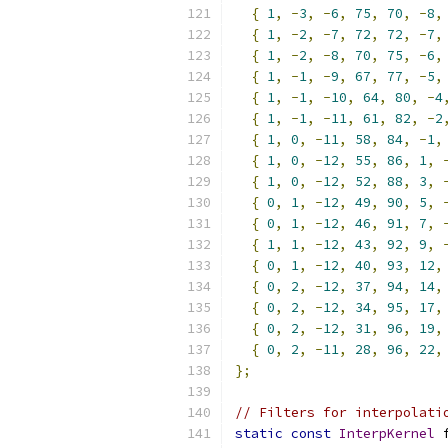
{
1
,
-
3
,
-
6
,
75
,
70
,
-
8
,
{
1
,
-
2
,
-
7
,
72
,
72
,
-
7
,
{
1
,
-
2
,
-
8
,
70
,
75
,
-
6
,
{
1
,
-
1
,
-
9
,
67
,
77
,
-
5
,
{
1
,
-
1
,
-
10
,
64
,
80
,
-
4
{
1
,
-
1
,
-
11
,
61
,
82
,
-
2
{
1
,
0
,
-
11
,
58
,
84
,
-
1
,
{
1
,
0
,
-
12
,
55
,
86
,
1
,
{
1
,
0
,
-
12
,
52
,
88
,
3
,
{
0
,
1
,
-
12
,
49
,
90
,
5
,
{
0
,
1
,
-
12
,
46
,
91
,
7
,
{
1
,
1
,
-
12
,
43
,
92
,
9
,
{
0
,
1
,
-
12
,
40
,
93
,
12
,
{
0
,
2
,
-
12
,
37
,
94
,
14
,
{
0
,
2
,
-
12
,
34
,
95
,
17
,
{
0
,
2
,
-
12
,
31
,
96
,
19
,
{
0
,
2
,
-
11
,
28
,
96
,
22
,
};
// Filters for interpolati
static
const
InterpKernel
 