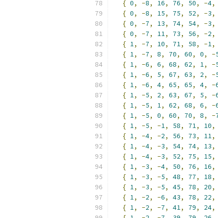
{
0
,
-
8
,
16
,
76
,
50
,
-
4
,
{
0
,
-
8
,
15
,
75
,
52
,
-
3
,
{
0
,
-
7
,
13
,
74
,
54
,
-
3
,
{
0
,
-
7
,
11
,
73
,
56
,
-
2
,
{
1
,
-
7
,
10
,
71
,
58
,
-
1
,
{
1
,
-
7
,
8
,
70
,
60
,
0
,
-
{
1
,
-
6
,
6
,
68
,
62
,
1
,
-
{
1
,
-
6
,
5
,
67
,
63
,
2
,
-
{
1
,
-
6
,
4
,
65
,
65
,
4
,
-
{
1
,
-
5
,
2
,
63
,
67
,
5
,
-
{
1
,
-
5
,
1
,
62
,
68
,
6
,
-
{
1
,
-
5
,
0
,
60
,
70
,
8
,
-
{
1
,
-
5
,
-
1
,
58
,
71
,
10
,
{
1
,
-
4
,
-
2
,
56
,
73
,
11
,
{
1
,
-
4
,
-
3
,
54
,
74
,
13
,
{
1
,
-
4
,
-
3
,
52
,
75
,
15
,
{
1
,
-
3
,
-
4
,
50
,
76
,
16
,
{
1
,
-
3
,
-
5
,
48
,
77
,
18
,
{
1
,
-
3
,
-
5
,
45
,
78
,
20
,
{
1
,
-
2
,
-
6
,
43
,
78
,
22
,
{
1
,
-
2
,
-
7
,
41
,
79
,
24
,
{
1
,
-
2
,
-
7
,
39
,
79
,
26
,