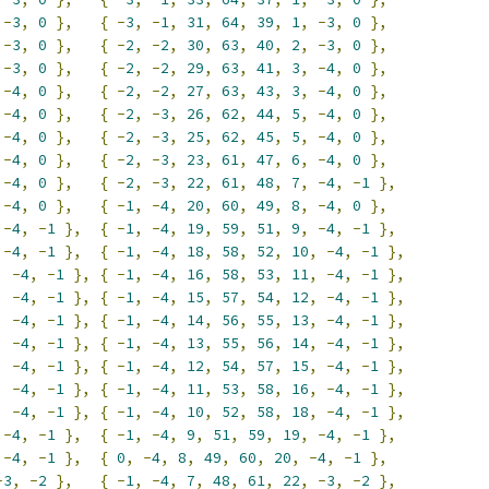
-
3
,
0
},
{
-
3
,
-
1
,
31
,
64
,
39
,
1
,
-
3
,
0
},
-
3
,
0
},
{
-
2
,
-
2
,
30
,
63
,
40
,
2
,
-
3
,
0
},
-
3
,
0
},
{
-
2
,
-
2
,
29
,
63
,
41
,
3
,
-
4
,
0
},
-
4
,
0
},
{
-
2
,
-
2
,
27
,
63
,
43
,
3
,
-
4
,
0
},
-
4
,
0
},
{
-
2
,
-
3
,
26
,
62
,
44
,
5
,
-
4
,
0
},
-
4
,
0
},
{
-
2
,
-
3
,
25
,
62
,
45
,
5
,
-
4
,
0
},
-
4
,
0
},
{
-
2
,
-
3
,
23
,
61
,
47
,
6
,
-
4
,
0
},
-
4
,
0
},
{
-
2
,
-
3
,
22
,
61
,
48
,
7
,
-
4
,
-
1
},
-
4
,
0
},
{
-
1
,
-
4
,
20
,
60
,
49
,
8
,
-
4
,
0
},
-
4
,
-
1
},
{
-
1
,
-
4
,
19
,
59
,
51
,
9
,
-
4
,
-
1
},
-
4
,
-
1
},
{
-
1
,
-
4
,
18
,
58
,
52
,
10
,
-
4
,
-
1
},
,
-
4
,
-
1
},
{
-
1
,
-
4
,
16
,
58
,
53
,
11
,
-
4
,
-
1
},
,
-
4
,
-
1
},
{
-
1
,
-
4
,
15
,
57
,
54
,
12
,
-
4
,
-
1
},
,
-
4
,
-
1
},
{
-
1
,
-
4
,
14
,
56
,
55
,
13
,
-
4
,
-
1
},
,
-
4
,
-
1
},
{
-
1
,
-
4
,
13
,
55
,
56
,
14
,
-
4
,
-
1
},
,
-
4
,
-
1
},
{
-
1
,
-
4
,
12
,
54
,
57
,
15
,
-
4
,
-
1
},
,
-
4
,
-
1
},
{
-
1
,
-
4
,
11
,
53
,
58
,
16
,
-
4
,
-
1
},
,
-
4
,
-
1
},
{
-
1
,
-
4
,
10
,
52
,
58
,
18
,
-
4
,
-
1
},
-
4
,
-
1
},
{
-
1
,
-
4
,
9
,
51
,
59
,
19
,
-
4
,
-
1
},
-
4
,
-
1
},
{
0
,
-
4
,
8
,
49
,
60
,
20
,
-
4
,
-
1
},
-
3
,
-
2
},
{
-
1
,
-
4
,
7
,
48
,
61
,
22
,
-
3
,
-
2
},