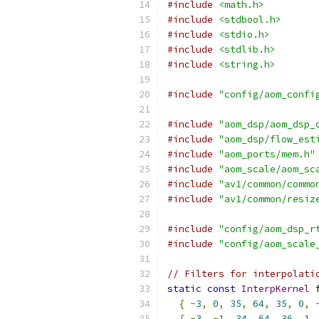
#include
<math.h>
#include
<stdbool.h>
#include
<stdio.h>
#include
<stdlib.h>
#include
<string.h>
#include
"config/aom_confi
#include
"aom_dsp/aom_dsp_
#include
"aom_dsp/flow_est
#include
"aom_ports/mem.h"
#include
"aom_scale/aom_sc
#include
"av1/common/commo
#include
"av1/common/resiz
#include
"config/aom_dsp_r
#include
"config/aom_scale
// Filters for interpolati
static
const
InterpKernel
 
{
-
3
,
0
,
35
,
64
,
35
,
0
,
{
-
3
,
-
1
,
34
,
64
,
36
,
1
,