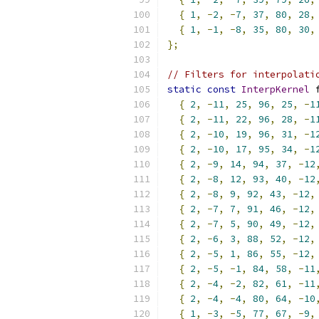
{
1
,
-
2
,
-
7
,
37
,
80
,
28
,
{
1
,
-
1
,
-
8
,
35
,
80
,
30
,
};
// Filters for interpolati
static
const
InterpKernel
 
{
2
,
-
11
,
25
,
96
,
25
,
-
1
{
2
,
-
11
,
22
,
96
,
28
,
-
1
{
2
,
-
10
,
19
,
96
,
31
,
-
1
{
2
,
-
10
,
17
,
95
,
34
,
-
1
{
2
,
-
9
,
14
,
94
,
37
,
-
12
{
2
,
-
8
,
12
,
93
,
40
,
-
12
{
2
,
-
8
,
9
,
92
,
43
,
-
12
,
{
2
,
-
7
,
7
,
91
,
46
,
-
12
,
{
2
,
-
7
,
5
,
90
,
49
,
-
12
,
{
2
,
-
6
,
3
,
88
,
52
,
-
12
,
{
2
,
-
5
,
1
,
86
,
55
,
-
12
,
{
2
,
-
5
,
-
1
,
84
,
58
,
-
11
{
2
,
-
4
,
-
2
,
82
,
61
,
-
11
{
2
,
-
4
,
-
4
,
80
,
64
,
-
10
{
1
,
-
3
,
-
5
,
77
,
67
,
-
9
,