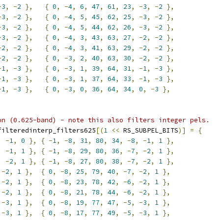
-
3
,
-
2
},
{
0
,
-
4
,
6
,
47
,
61
,
23
,
-
3
,
-
2
},
-
3
,
-
2
},
{
0
,
-
4
,
5
,
45
,
62
,
25
,
-
3
,
-
2
},
-
3
,
-
2
},
{
0
,
-
4
,
5
,
44
,
62
,
26
,
-
3
,
-
2
},
-
3
,
-
2
},
{
0
,
-
4
,
3
,
43
,
63
,
27
,
-
2
,
-
2
},
-
2
,
-
2
},
{
0
,
-
4
,
3
,
41
,
63
,
29
,
-
2
,
-
2
},
-
2
,
-
2
},
{
0
,
-
3
,
2
,
40
,
63
,
30
,
-
2
,
-
2
},
-
1
,
-
3
},
{
0
,
-
3
,
1
,
39
,
64
,
31
,
-
1
,
-
3
},
-
1
,
-
3
},
{
0
,
-
3
,
1
,
37
,
64
,
33
,
-
1
,
-
3
},
-
1
,
-
3
},
{
0
,
-
3
,
0
,
36
,
64
,
34
,
0
,
-
3
},
on (0.625-band) - note this also filters integer pels.
filteredinterp_filters625
[(
1
<<
 RS_SUBPEL_BITS
)]
=
{
,
-
1
,
0
},
{
-
1
,
-
8
,
31
,
80
,
34
,
-
8
,
-
1
,
1
},
,
-
1
,
1
},
{
-
1
,
-
8
,
29
,
80
,
36
,
-
7
,
-
2
,
1
},
,
-
2
,
1
},
{
-
1
,
-
8
,
27
,
80
,
38
,
-
7
,
-
2
,
1
},
-
2
,
1
},
{
0
,
-
8
,
25
,
79
,
40
,
-
7
,
-
2
,
1
},
-
2
,
1
},
{
0
,
-
8
,
23
,
78
,
42
,
-
6
,
-
2
,
1
},
-
2
,
1
},
{
0
,
-
8
,
21
,
78
,
44
,
-
6
,
-
2
,
1
},
-
3
,
1
},
{
0
,
-
8
,
19
,
77
,
47
,
-
5
,
-
3
,
1
},
-
3
,
1
},
{
0
,
-
8
,
17
,
77
,
49
,
-
5
,
-
3
,
1
},