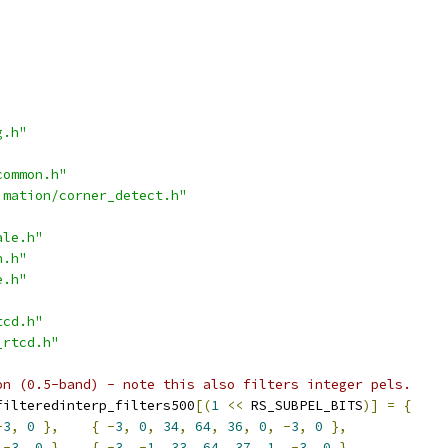
g.h"
common.h"
imation/corner_detect.h"
ale.h"
n.h"
e.h"
tcd.h"
_rtcd.h"
on (0.5-band) - note this also filters integer pels.
filteredinterp_filters500
[(
1
<<
 RS_SUBPEL_BITS
)]
=
{
-
3
,
0
},
{
-
3
,
0
,
34
,
64
,
36
,
0
,
-
3
,
0
},
-
3
,
0
},
{
-
3
,
-
1
,
33
,
64
,
37
,
1
,
-
3
,
0
},