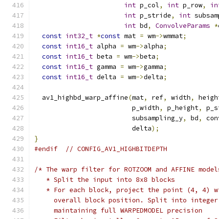
int
 p_col
,
int
 p_row
,
in
int
 p_stride
,
int
 subsam
int
 bd
,
ConvolveParams
*
const
int32_t
*
const
 mat 
=
 wm
->
wmmat
;
const
int16_t
 alpha 
=
 wm
->
alpha
;
const
int16_t
 beta 
=
 wm
->
beta
;
const
int16_t
 gamma 
=
 wm
->
gamma
;
const
int16_t
 delta 
=
 wm
->
delta
;
  av1_highbd_warp_affine
(
mat
,
 ref
,
 width
,
 heigh
                         p_width
,
 p_height
,
 p_s
                         subsampling_y
,
 bd
,
 con
                         delta
);
}
#endif
// CONFIG_AV1_HIGHBITDEPTH
/* The warp filter for ROTZOOM and AFFINE model
   * Split the input into 8x8 blocks
   * For each block, project the point (4, 4) w
     overall block position. Split into integer
     maintaining full WARPEDMODEL precision