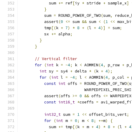
            sum 
+=
 ref
[
iy 
*
 stride 
+
 sample_x
]
}
          sum 
=
 ROUND_POWER_OF_TWO
(
sum
,
 reduce_
          assert
(
0
<=
 sum 
&&
 sum 
<
(
1
<<
 max_bi
          tmp
[(
k 
+
7
)
*
8
+
(
l 
+
4
)]
=
 sum
;
          sx 
+=
 alpha
;
}
}
// Vertical filter
for
(
int
 k 
=
-
4
;
 k 
<
 AOMMIN
(
4
,
 p_row 
+
 p_
int
 sy 
=
 sy4 
+
 delta 
*
(
k 
+
4
);
for
(
int
 l 
=
-
4
;
 l 
<
 AOMMIN
(
4
,
 p_col 
+
 
const
int
 offs 
=
 ROUND_POWER_OF_TWO
(
s
                           WARPEDPIXEL_PREC_SHI
          assert
(
offs 
>=
0
&&
 offs 
<=
 WARPEDPIX
const
int16_t
*
coeffs 
=
 av1_warped_fi
int32_t
 sum 
=
1
<<
 offset_bits_vert
;
for
(
int
 m 
=
0
;
 m 
<
8
;
++
m
)
{
            sum 
+=
 tmp
[(
k 
+
 m 
+
4
)
*
8
+
(
l 
+
4