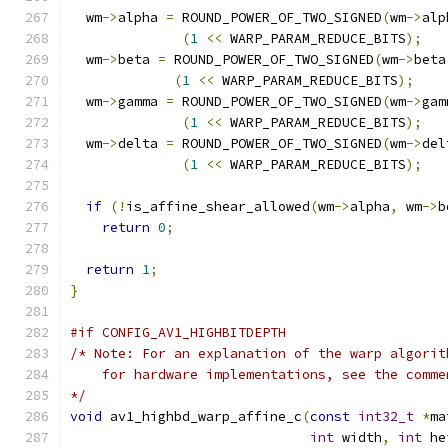
  wm
->
alpha 
=
 ROUND_POWER_OF_TWO_SIGNED
(
wm
->
alp
(
1
<<
 WARP_PARAM_REDUCE_BITS
);
  wm
->
beta 
=
 ROUND_POWER_OF_TWO_SIGNED
(
wm
->
beta
(
1
<<
 WARP_PARAM_REDUCE_BITS
);
  wm
->
gamma 
=
 ROUND_POWER_OF_TWO_SIGNED
(
wm
->
gam
(
1
<<
 WARP_PARAM_REDUCE_BITS
);
  wm
->
delta 
=
 ROUND_POWER_OF_TWO_SIGNED
(
wm
->
del
(
1
<<
 WARP_PARAM_REDUCE_BITS
);
if
(!
is_affine_shear_allowed
(
wm
->
alpha
,
 wm
->
b
return
0
;
return
1
;
}
#if CONFIG_AV1_HIGHBITDEPTH
/* Note: For an explanation of the warp algorit
    for hardware implementations, see the comme
*/
void
 av1_highbd_warp_affine_c
(
const
int32_t
*
ma
int
 width
,
int
 he