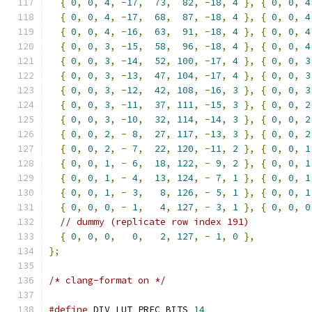
{
0
,
0
,
4
,
-
17
,
73
,
82
,
-
18
,
4
},
{
0
,
0
,
4
{
0
,
0
,
4
,
-
17
,
68
,
87
,
-
18
,
4
},
{
0
,
0
,
4
{
0
,
0
,
4
,
-
16
,
63
,
91
,
-
18
,
4
},
{
0
,
0
,
4
{
0
,
0
,
3
,
-
15
,
58
,
96
,
-
18
,
4
},
{
0
,
0
,
4
{
0
,
0
,
3
,
-
14
,
52
,
100
,
-
17
,
4
},
{
0
,
0
,
3
{
0
,
0
,
3
,
-
13
,
47
,
104
,
-
17
,
4
},
{
0
,
0
,
3
{
0
,
0
,
3
,
-
12
,
42
,
108
,
-
16
,
3
},
{
0
,
0
,
3
{
0
,
0
,
3
,
-
11
,
37
,
111
,
-
15
,
3
},
{
0
,
0
,
2
{
0
,
0
,
3
,
-
10
,
32
,
114
,
-
14
,
3
},
{
0
,
0
,
2
{
0
,
0
,
2
,
-
8
,
27
,
117
,
-
13
,
3
},
{
0
,
0
,
2
{
0
,
0
,
2
,
-
7
,
22
,
120
,
-
11
,
2
},
{
0
,
0
,
1
{
0
,
0
,
1
,
-
6
,
18
,
122
,
-
9
,
2
},
{
0
,
0
,
1
{
0
,
0
,
1
,
-
4
,
13
,
124
,
-
7
,
1
},
{
0
,
0
,
1
{
0
,
0
,
1
,
-
3
,
8
,
126
,
-
5
,
1
},
{
0
,
0
,
1
{
0
,
0
,
0
,
-
1
,
4
,
127
,
-
3
,
1
},
{
0
,
0
,
0
// dummy (replicate row index 191)
{
0
,
0
,
0
,
0
,
2
,
127
,
-
1
,
0
},
};
/* clang-format on */
#define
 DIV_LUT_PREC_BITS 
14