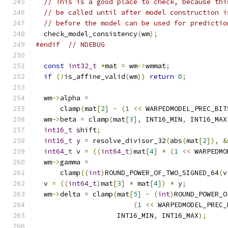
// This is a good place to check, because thi
// be called until after model construction i
// before the model can be used for predictio
  check_model_consistency
(
wm
);
#endif
// NDEBUG
const
int32_t
*
mat 
=
 wm
->
wmmat
;
if
(!
is_affine_valid
(
wm
))
return
0
;
  wm
->
alpha 
=
      clamp
(
mat
[
2
]
-
(
1
<<
 WARPEDMODEL_PREC_BIT
  wm
->
beta 
=
 clamp
(
mat
[
3
],
 INT16_MIN
,
 INT16_MAX
int16_t
 shift
;
int16_t
 y 
=
 resolve_divisor_32
(
abs
(
mat
[
2
]),
&
int64_t
 v 
=
((
int64_t
)
mat
[
4
]
*
(
1
<<
 WARPEDMO
  wm
->
gamma 
=
      clamp
((
int
)
ROUND_POWER_OF_TWO_SIGNED_64
(
v
  v 
=
((
int64_t
)
mat
[
3
]
*
 mat
[
4
])
*
 y
;
  wm
->
delta 
=
 clamp
(
mat
[
5
]
-
(
int
)
ROUND_POWER_O
(
1
<<
 WARPEDMODEL_PREC_
                    INT16_MIN
,
 INT16_MAX
);