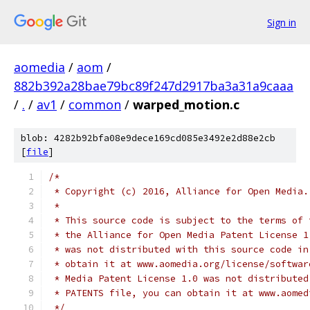
Sign in
aomedia
/
aom
/
882b392a28bae79bc89f247d2917ba3a31a9caaa
/
.
/
av1
/
common
/
warped_motion.c
blob: 4282b92bfa08e9dece169cd085e3492e2d88e2cb
[
file
]
/*
 * Copyright (c) 2016, Alliance for Open Media.
 *
 * This source code is subject to the terms of 
 * the Alliance for Open Media Patent License 1
 * was not distributed with this source code in
 * obtain it at www.aomedia.org/license/softwar
 * Media Patent License 1.0 was not distributed
 * PATENTS file, you can obtain it at www.aomed
 */