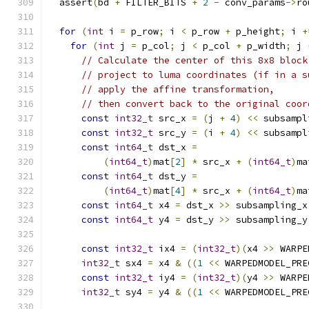
  assert
(
bd 
+
 FILTER_BITS 
+
2
-
 conv_params
->
ro
for
(
int
 i 
=
 p_row
;
 i 
<
 p_row 
+
 p_height
;
 i 
+
for
(
int
 j 
=
 p_col
;
 j 
<
 p_col 
+
 p_width
;
 j 
// Calculate the center of this 8x8 block
// project to luma coordinates (if in a s
// apply the affine transformation,
// then convert back to the original coor
const
int32_t
 src_x 
=
(
j 
+
4
)
<<
 subsampl
const
int32_t
 src_y 
=
(
i 
+
4
)
<<
 subsampl
const
int64_t
 dst_x 
=
(
int64_t
)
mat
[
2
]
*
 src_x 
+
(
int64_t
)
ma
const
int64_t
 dst_y 
=
(
int64_t
)
mat
[
4
]
*
 src_x 
+
(
int64_t
)
ma
const
int64_t
 x4 
=
 dst_x 
>>
 subsampling_x
const
int64_t
 y4 
=
 dst_y 
>>
 subsampling_y
const
int32_t
 ix4 
=
(
int32_t
)(
x4 
>>
 WARPE
int32_t
 sx4 
=
 x4 
&
((
1
<<
 WARPEDMODEL_PRE
const
int32_t
 iy4 
=
(
int32_t
)(
y4 
>>
 WARPE
int32_t
 sy4 
=
 y4 
&
((
1
<<
 WARPEDMODEL_PRE