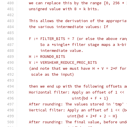
    we can replace this by the range [0, 256 * 
    unsigned value with 8 + k bits.
    This allows the derivation of the appropria
    the various intermediate values: If
    F := FILTER_BITS = 7 (or else the above ran
         So a *single* filter stage maps a k-bi
         intermediate value.
    H := ROUND0_BITS
    V := VERSHEAR_REDUCE_PREC_BITS
    (and note that we must have H + V = 2*F for
     scale as the input)
    then we end up with the following offsets a
    Horizontal filter: Apply an offset of 1 << 
                       uint{bd + F + 1}
    After rounding: The values stored in 'tmp' 
    Vertical filter: Apply an offset of 1 << (b
                     uint{bd + 2*F + 2 - H}
    After rounding: The final value, before und