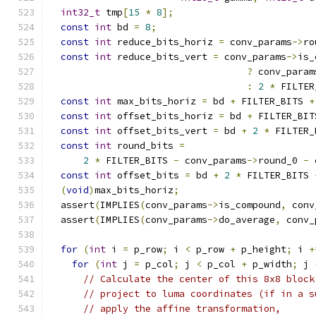
int32_t
 tmp
[
15
*
8
];
const
int
 bd 
=
8
;
const
int
 reduce_bits_horiz 
=
 conv_params
->
ro
const
int
 reduce_bits_vert 
=
 conv_params
->
is_
?
 conv_param
:
2
*
 FILTER
const
int
 max_bits_horiz 
=
 bd 
+
 FILTER_BITS 
+
const
int
 offset_bits_horiz 
=
 bd 
+
 FILTER_BIT
const
int
 offset_bits_vert 
=
 bd 
+
2
*
 FILTER_
const
int
 round_bits 
=
2
*
 FILTER_BITS 
-
 conv_params
->
round_0 
-
 
const
int
 offset_bits 
=
 bd 
+
2
*
 FILTER_BITS 
(
void
)
max_bits_horiz
;
  assert
(
IMPLIES
(
conv_params
->
is_compound
,
 conv
  assert
(
IMPLIES
(
conv_params
->
do_average
,
 conv_
for
(
int
 i 
=
 p_row
;
 i 
<
 p_row 
+
 p_height
;
 i 
+
for
(
int
 j 
=
 p_col
;
 j 
<
 p_col 
+
 p_width
;
 j 
// Calculate the center of this 8x8 block
// project to luma coordinates (if in a s
// apply the affine transformation,