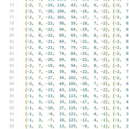
{-
2
,
7
,
-
19
,
110
,
43
,
-
15
,
6
,
-
2
},
{-
2
,
7
{-
2
,
7
,
-
20
,
106
,
49
,
-
16
,
6
,
-
2
},
{-
2
,
7
{-
2
,
7
,
-
21
,
102
,
54
,
-
17
,
7
,
-
2
},
{-
2
,
8
{-
2
,
8
,
-
22
,
98
,
59
,
-
18
,
7
,
-
2
},
{-
2
,
8
{-
2
,
8
,
-
22
,
94
,
64
,
-
19
,
7
,
-
2
},
{-
2
,
8
{-
2
,
8
,
-
22
,
89
,
69
,
-
20
,
8
,
-
2
},
{-
2
,
8
{-
2
,
8
,
-
21
,
84
,
74
,
-
21
,
8
,
-
2
},
{-
2
,
8
{-
2
,
8
,
-
21
,
79
,
79
,
-
21
,
8
,
-
2
},
{-
2
,
8
{-
2
,
8
,
-
21
,
74
,
84
,
-
21
,
8
,
-
2
},
{-
2
,
8
{-
2
,
8
,
-
20
,
69
,
89
,
-
22
,
8
,
-
2
},
{-
2
,
8
{-
2
,
7
,
-
19
,
64
,
94
,
-
22
,
8
,
-
2
},
{-
2
,
7
{-
2
,
7
,
-
18
,
59
,
98
,
-
22
,
8
,
-
2
},
{-
2
,
7
{-
2
,
7
,
-
17
,
54
,
102
,
-
21
,
7
,
-
2
},
{-
2
,
7
{-
2
,
6
,
-
16
,
49
,
106
,
-
20
,
7
,
-
2
},
{-
2
,
6
{-
2
,
6
,
-
15
,
43
,
110
,
-
19
,
7
,
-
2
},
{-
2
,
6
{-
1
,
5
,
-
13
,
38
,
113
,
-
18
,
6
,
-
2
},
{-
1
,
5
{-
1
,
5
,
-
12
,
33
,
116
,
-
17
,
6
,
-
2
},
{-
1
,
4
{-
1
,
4
,
-
10
,
27
,
119
,
-
15
,
5
,
-
1
},
{-
1
,
4
{-
1
,
3
,
-
8
,
23
,
121
,
-
13
,
4
,
-
1
},
{-
1
,
3
{-
1
,
3
,
-
7
,
18
,
123
,
-
11
,
4
,
-
1
},
{-
1
,
3
{-
1
,
2
,
-
5
,
13
,
125
,
-
8
,
3
,
-
1
},
{-
1
,
2