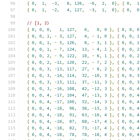
{
0
,
1
,
-
3
,
8
,
126
,
-
6
,
2
,
0
},
{
0
,
1
{
0
,
1
,
-
2
,
4
,
127
,
-
3
,
1
,
0
},
{
0
,
0
// [1, 2)
{
0
,
0
,
0
,
1
,
127
,
0
,
0
,
0
},
{
0
,
0
,
0
{
0
,
0
,
1
,
-
3
,
127
,
4
,
-
1
,
0
},
{
0
,
0
,
1
{
0
,
0
,
1
,
-
5
,
126
,
8
,
-
3
,
1
},
{
0
,
0
,
1
{
0
,
0
,
1
,
-
7
,
124
,
13
,
-
4
,
1
},
{
0
,
0
,
2
{
0
,
0
,
2
,
-
9
,
122
,
18
,
-
6
,
1
},
{
0
,
0
,
2
{
0
,
0
,
2
,
-
11
,
120
,
22
,
-
7
,
2
},
{
0
,
0
,
2
{
0
,
0
,
3
,
-
13
,
117
,
27
,
-
8
,
2
},
{
0
,
0
,
3
{
0
,
0
,
3
,
-
14
,
114
,
32
,
-
10
,
3
},
{
0
,
0
,
3
{
0
,
0
,
3
,
-
15
,
111
,
37
,
-
11
,
3
},
{
0
,
0
,
3
{
0
,
0
,
3
,
-
16
,
108
,
42
,
-
12
,
3
},
{
0
,
0
,
4
{
0
,
0
,
4
,
-
17
,
104
,
47
,
-
13
,
3
},
{
0
,
0
,
4
{
0
,
0
,
4
,
-
17
,
100
,
52
,
-
14
,
3
},
{
0
,
0
,
4
{
0
,
0
,
4
,
-
18
,
96
,
58
,
-
15
,
3
},
{
0
,
0
,
4
{
0
,
0
,
4
,
-
18
,
91
,
63
,
-
16
,
4
},
{
0
,
0
,
4
{
0
,
0
,
4
,
-
18
,
87
,
68
,
-
17
,
4
},
{
0
,
0
,
4
{
0
,
0
,
4
,
-
18
,
82
,
73
,
-
17
,
4
},
{
0
,
0
,
4
{
0
,
0
,
4
,
-
18
,
78
,
78
,
-
18
,
4
},
{
0
,
0
,
4