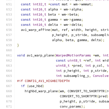
const
int32_t
*
const
 mat 
=
 wm
->
wmmat
;
const
int16_t
 alpha 
=
 wm
->
alpha
;
const
int16_t
 beta 
=
 wm
->
beta
;
const
int16_t
 gamma 
=
 wm
->
gamma
;
const
int16_t
 delta 
=
 wm
->
delta
;
  av1_warp_affine
(
mat
,
 ref
,
 width
,
 height
,
 stri
                  p_height
,
 p_stride
,
 subsampli
                  alpha
,
 beta
,
 gamma
,
 delta
);
}
void
 av1_warp_plane
(
WarpedMotionParams
*
wm
,
int
const
uint8_t
*
ref
,
int
 wid
uint8_t
*
pred
,
int
 p_col
,
i
int
 p_height
,
int
 p_stride
,
int
 subsampling_y
,
Convolve
#if CONFIG_AV1_HIGHBITDEPTH
if
(
use_hbd
)
    highbd_warp_plane
(
wm
,
 CONVERT_TO_SHORTPTR
(
r
                      CONVERT_TO_SHORTPTR
(
pred
)
                      p_height
,
 p_stride
,
 subsa
                      conv_params
);