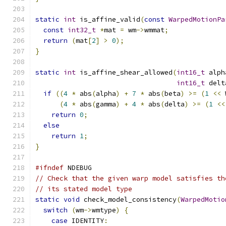
static
int
 is_affine_valid
(
const
WarpedMotionPa
const
int32_t
*
mat 
=
 wm
->
wmmat
;
return
(
mat
[
2
]
>
0
);
}
static
int
 is_affine_shear_allowed
(
int16_t
 alph
int16_t
 delt
if
((
4
*
 abs
(
alpha
)
+
7
*
 abs
(
beta
)
>=
(
1
<<
 
(
4
*
 abs
(
gamma
)
+
4
*
 abs
(
delta
)
>=
(
1
<<
return
0
;
else
return
1
;
}
#ifndef
 NDEBUG
// Check that the given warp model satisfies th
// its stated model type
static
void
 check_model_consistency
(
WarpedMotio
switch
(
wm
->
wmtype
)
{
case
 IDENTITY
: