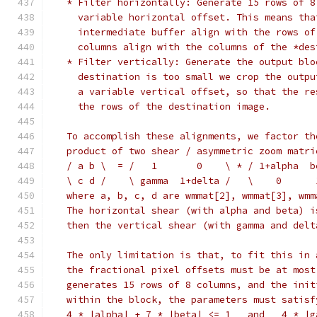
   * Filter horizontally: Generate 15 rows of 8
     variable horizontal offset. This means tha
     intermediate buffer align with the rows of
     columns align with the columns of the *des
   * Filter vertically: Generate the output blo
     destination is too small we crop the outpu
     a variable vertical offset, so that the re
     the rows of the destination image.
   To accomplish these alignments, we factor th
   product of two shear / asymmetric zoom matri
   / a b \  = /   1       0    \ * / 1+alpha  b
   \ c d /    \ gamma  1+delta /   \    0      
   where a, b, c, d are wmmat[2], wmmat[3], wmm
   The horizontal shear (with alpha and beta) i
   then the vertical shear (with gamma and delt
   The only limitation is that, to fit this in 
   the fractional pixel offsets must be at most
   generates 15 rows of 8 columns, and the init
   within the block, the parameters must satisf
   4 * |alpha| + 7 * |beta| <= 1   and   4 * |g