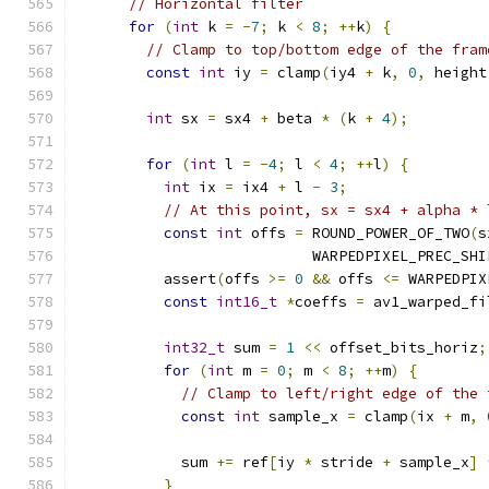
// Horizontal filter
for
(
int
 k 
=
-
7
;
 k 
<
8
;
++
k
)
{
// Clamp to top/bottom edge of the fram
const
int
 iy 
=
 clamp
(
iy4 
+
 k
,
0
,
 height
int
 sx 
=
 sx4 
+
 beta 
*
(
k 
+
4
);
for
(
int
 l 
=
-
4
;
 l 
<
4
;
++
l
)
{
int
 ix 
=
 ix4 
+
 l 
-
3
;
// At this point, sx = sx4 + alpha * 
const
int
 offs 
=
 ROUND_POWER_OF_TWO
(
s
                           WARPEDPIXEL_PREC_SHI
          assert
(
offs 
>=
0
&&
 offs 
<=
 WARPEDPIX
const
int16_t
*
coeffs 
=
 av1_warped_fi
int32_t
 sum 
=
1
<<
 offset_bits_horiz
;
for
(
int
 m 
=
0
;
 m 
<
8
;
++
m
)
{
// Clamp to left/right edge of the 
const
int
 sample_x 
=
 clamp
(
ix 
+
 m
,
            sum 
+=
 ref
[
iy 
*
 stride 
+
 sample_x
]
}