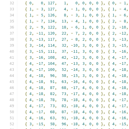
{
0
,
0
,
127
,
1
,
0
,
0
,
0
,
0
},
{
0
,
-
1
,
{
1
,
-
3
,
127
,
4
,
-
1
,
0
,
0
,
0
},
{
1
,
-
4
,
{
1
,
-
5
,
126
,
8
,
-
3
,
1
,
0
,
0
},
{
1
,
-
6
,
{
1
,
-
7
,
124
,
13
,
-
4
,
1
,
0
,
0
},
{
2
,
-
8
,
{
2
,
-
9
,
122
,
18
,
-
6
,
1
,
0
,
0
},
{
2
,
-
10
,
{
2
,
-
11
,
120
,
22
,
-
7
,
2
,
0
,
0
},
{
2
,
-
12
,
{
3
,
-
13
,
117
,
27
,
-
8
,
2
,
0
,
0
},
{
3
,
-
13
,
{
3
,
-
14
,
114
,
32
,
-
10
,
3
,
0
,
0
},
{
3
,
-
15
,
{
3
,
-
15
,
111
,
37
,
-
11
,
3
,
0
,
0
},
{
3
,
-
16
,
{
3
,
-
16
,
108
,
42
,
-
12
,
3
,
0
,
0
},
{
4
,
-
17
,
{
4
,
-
17
,
104
,
47
,
-
13
,
3
,
0
,
0
},
{
4
,
-
17
,
{
4
,
-
17
,
100
,
52
,
-
14
,
3
,
0
,
0
},
{
4
,
-
18
,
{
4
,
-
18
,
96
,
58
,
-
15
,
3
,
0
,
0
},
{
4
,
-
18
,
{
4
,
-
18
,
91
,
63
,
-
16
,
4
,
0
,
0
},
{
4
,
-
18
,
{
4
,
-
18
,
87
,
68
,
-
17
,
4
,
0
,
0
},
{
4
,
-
18
,
{
4
,
-
18
,
82
,
73
,
-
17
,
4
,
0
,
0
},
{
4
,
-
18
,
{
4
,
-
18
,
78
,
78
,
-
18
,
4
,
0
,
0
},
{
4
,
-
17
,
{
4
,
-
17
,
73
,
82
,
-
18
,
4
,
0
,
0
},
{
4
,
-
17
,
{
4
,
-
17
,
68
,
87
,
-
18
,
4
,
0
,
0
},
{
4
,
-
16
,
{
4
,
-
16
,
63
,
91
,
-
18
,
4
,
0
,
0
},
{
4
,
-
16
,
{
3
,
-
15
,
58
,
96
,
-
18
,
4
,
0
,
0
},
{
4
,
-
15
,