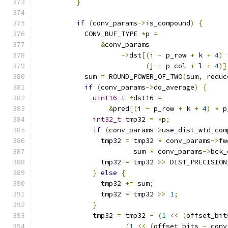
}
if
(
conv_params
->
is_compound
)
{
            CONV_BUF_TYPE 
*
p 
=
&
conv_params
->
dst
[(
i 
-
 p_row 
+
 k 
+
4
)
(
j 
-
 p_col 
+
 l 
+
4
)]
            sum 
=
 ROUND_POWER_OF_TWO
(
sum
,
 reduc
if
(
conv_params
->
do_average
)
{
uint16_t
*
dst16 
=
&
pred
[(
i 
-
 p_row 
+
 k 
+
4
)
*
 p
int32_t
 tmp32 
=
*
p
;
if
(
conv_params
->
use_dist_wtd_com
                tmp32 
=
 tmp32 
*
 conv_params
->
fw
                        sum 
*
 conv_params
->
bck_
                tmp32 
=
 tmp32 
>>
 DIST_PRECISION
}
else
{
                tmp32 
+=
 sum
;
                tmp32 
=
 tmp32 
>>
1
;
}
              tmp32 
=
 tmp32 
-
(
1
<<
(
offset_bit
(
1
<<
(
offset_bits 
-
 conv