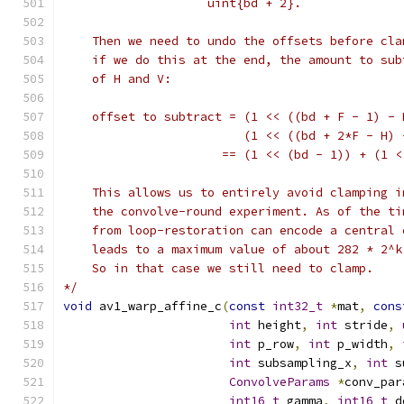
                    uint{bd + 2}.
    Then we need to undo the offsets before cla
    if we do this at the end, the amount to sub
    of H and V:
    offset to subtract = (1 << ((bd + F - 1) - 
                         (1 << ((bd + 2*F - H) 
                      == (1 << (bd - 1)) + (1 <
    This allows us to entirely avoid clamping i
    the convolve-round experiment. As of the ti
    from loop-restoration can encode a central 
    leads to a maximum value of about 282 * 2^k
    So in that case we still need to clamp.
*/
void
 av1_warp_affine_c
(
const
int32_t
*
mat
,
cons
int
 height
,
int
 stride
,
int
 p_row
,
int
 p_width
,
int
 subsampling_x
,
int
 s
ConvolveParams
*
conv_par
int16_t
 gamma
,
int16_t
 d