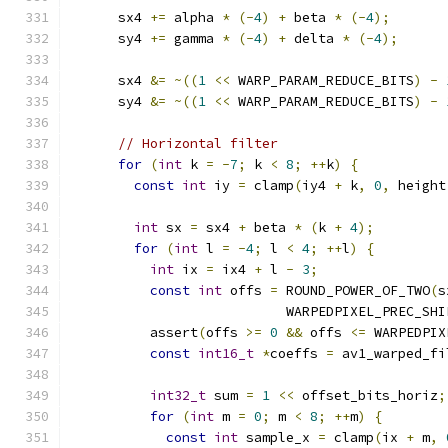
      sx4 
+=
 alpha 
*
(-
4
)
+
 beta 
*
(-
4
);
      sy4 
+=
 gamma 
*
(-
4
)
+
 delta 
*
(-
4
);
      sx4 
&=
~((
1
<<
 WARP_PARAM_REDUCE_BITS
)
-
      sy4 
&=
~((
1
<<
 WARP_PARAM_REDUCE_BITS
)
-
// Horizontal filter
for
(
int
 k 
=
-
7
;
 k 
<
8
;
++
k
)
{
const
int
 iy 
=
 clamp
(
iy4 
+
 k
,
0
,
 height
int
 sx 
=
 sx4 
+
 beta 
*
(
k 
+
4
);
for
(
int
 l 
=
-
4
;
 l 
<
4
;
++
l
)
{
int
 ix 
=
 ix4 
+
 l 
-
3
;
const
int
 offs 
=
 ROUND_POWER_OF_TWO
(
s
                           WARPEDPIXEL_PREC_SHI
          assert
(
offs 
>=
0
&&
 offs 
<=
 WARPEDPIX
const
int16_t
*
coeffs 
=
 av1_warped_fi
int32_t
 sum 
=
1
<<
 offset_bits_horiz
;
for
(
int
 m 
=
0
;
 m 
<
8
;
++
m
)
{
const
int
 sample_x 
=
 clamp
(
ix 
+
 m
,