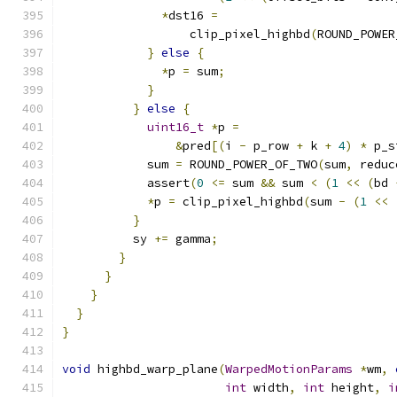
*
dst16 
=
                  clip_pixel_highbd
(
ROUND_POWER
}
else
{
*
p 
=
 sum
;
}
}
else
{
uint16_t
*
p 
=
&
pred
[(
i 
-
 p_row 
+
 k 
+
4
)
*
 p_s
            sum 
=
 ROUND_POWER_OF_TWO
(
sum
,
 reduc
            assert
(
0
<=
 sum 
&&
 sum 
<
(
1
<<
(
bd 
*
p 
=
 clip_pixel_highbd
(
sum 
-
(
1
<<
}
          sy 
+=
 gamma
;
}
}
}
}
}
void
 highbd_warp_plane
(
WarpedMotionParams
*
wm
,
int
 width
,
int
 height
,
i