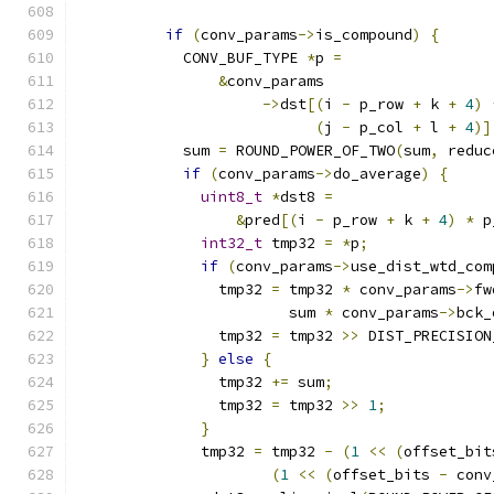
if
(
conv_params
->
is_compound
)
{
            CONV_BUF_TYPE 
*
p 
=
&
conv_params
->
dst
[(
i 
-
 p_row 
+
 k 
+
4
)
(
j 
-
 p_col 
+
 l 
+
4
)]
            sum 
=
 ROUND_POWER_OF_TWO
(
sum
,
 reduc
if
(
conv_params
->
do_average
)
{
uint8_t
*
dst8 
=
&
pred
[(
i 
-
 p_row 
+
 k 
+
4
)
*
 p
int32_t
 tmp32 
=
*
p
;
if
(
conv_params
->
use_dist_wtd_com
                tmp32 
=
 tmp32 
*
 conv_params
->
fw
                        sum 
*
 conv_params
->
bck_
                tmp32 
=
 tmp32 
>>
 DIST_PRECISION
}
else
{
                tmp32 
+=
 sum
;
                tmp32 
=
 tmp32 
>>
1
;
}
              tmp32 
=
 tmp32 
-
(
1
<<
(
offset_bit
(
1
<<
(
offset_bits 
-
 conv