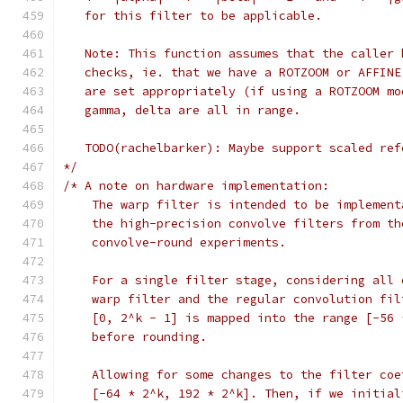
   for this filter to be applicable.
   Note: This function assumes that the caller 
   checks, ie. that we have a ROTZOOM or AFFINE
   are set appropriately (if using a ROTZOOM mo
   gamma, delta are all in range.
   TODO(rachelbarker): Maybe support scaled ref
*/
/* A note on hardware implementation:
    The warp filter is intended to be implement
    the high-precision convolve filters from th
    convolve-round experiments.
    For a single filter stage, considering all 
    warp filter and the regular convolution fil
    [0, 2^k - 1] is mapped into the range [-56 
    before rounding.
    Allowing for some changes to the filter coe
    [-64 * 2^k, 192 * 2^k]. Then, if we initial