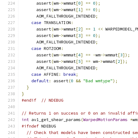
      assert
(
wm
->
wmmat
[
0
]
==
0
);
      assert
(
wm
->
wmmat
[
1
]
==
0
);
      AOM_FALLTHROUGH_INTENDED
;
case
 TRANSLATION
:
      assert
(
wm
->
wmmat
[
2
]
==
1
<<
 WARPEDMODEL_P
      assert
(
wm
->
wmmat
[
3
]
==
0
);
      AOM_FALLTHROUGH_INTENDED
;
case
 ROTZOOM
:
      assert
(
wm
->
wmmat
[
4
]
==
-
wm
->
wmmat
[
3
]);
      assert
(
wm
->
wmmat
[
5
]
==
 wm
->
wmmat
[
2
]);
      AOM_FALLTHROUGH_INTENDED
;
case
 AFFINE
:
break
;
default
:
 assert
(
0
&&
"Bad wmtype"
);
}
}
#endif
// NDEBUG
// Returns 1 on success or 0 on an invalid affi
int
 av1_get_shear_params
(
WarpedMotionParams
*
wm
#ifndef
 NDEBUG
// Check that models have been constructed se