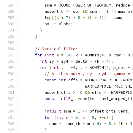
          sum 
=
 ROUND_POWER_OF_TWO
(
sum
,
 reduce_
          assert
(
0
<=
 sum 
&&
 sum 
<
(
1
<<
 max_bi
          tmp
[(
k 
+
7
)
*
8
+
(
l 
+
4
)]
=
 sum
;
          sx 
+=
 alpha
;
}
}
// Vertical filter
for
(
int
 k 
=
-
4
;
 k 
<
 AOMMIN
(
4
,
 p_row 
+
 p_
int
 sy 
=
 sy4 
+
 delta 
*
(
k 
+
4
);
for
(
int
 l 
=
-
4
;
 l 
<
 AOMMIN
(
4
,
 p_col 
+
 
// At this point, sy = sy4 + gamma * 
const
int
 offs 
=
 ROUND_POWER_OF_TWO
(
s
                           WARPEDPIXEL_PREC_SHI
          assert
(
offs 
>=
0
&&
 offs 
<=
 WARPEDPIX
const
int16_t
*
coeffs 
=
 av1_warped_fi
int32_t
 sum 
=
1
<<
 offset_bits_vert
;
for
(
int
 m 
=
0
;
 m 
<
8
;
++
m
)
{
            sum 
+=
 tmp
[(
k 
+
 m 
+
4
)
*
8
+
(
l 
+
4
}