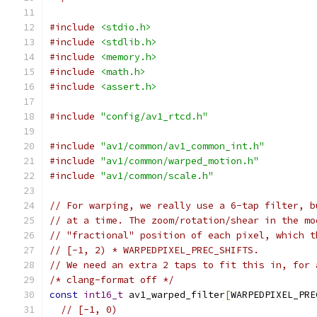
#include
<stdio.h>
#include
<stdlib.h>
#include
<memory.h>
#include
<math.h>
#include
<assert.h>
#include
"config/av1_rtcd.h"
#include
"av1/common/av1_common_int.h"
#include
"av1/common/warped_motion.h"
#include
"av1/common/scale.h"
// For warping, we really use a 6-tap filter, b
// at a time. The zoom/rotation/shear in the mo
// "fractional" position of each pixel, which t
// [-1, 2) * WARPEDPIXEL_PREC_SHIFTS.
// We need an extra 2 taps to fit this in, for 
/* clang-format off */
const
int16_t
 av1_warped_filter
[
WARPEDPIXEL_PRE
// [-1, 0)