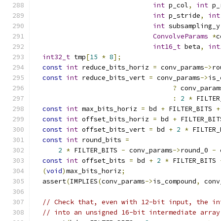
int
 p_col
,
int
 p_
int
 p_stride
,
int
int
 subsampling_y
ConvolveParams
*
c
int16_t
 beta
,
int
int32_t
 tmp
[
15
*
8
];
const
int
 reduce_bits_horiz 
=
 conv_params
->
ro
const
int
 reduce_bits_vert 
=
 conv_params
->
is_
?
 conv_param
:
2
*
 FILTER
const
int
 max_bits_horiz 
=
 bd 
+
 FILTER_BITS 
+
const
int
 offset_bits_horiz 
=
 bd 
+
 FILTER_BIT
const
int
 offset_bits_vert 
=
 bd 
+
2
*
 FILTER_
const
int
 round_bits 
=
2
*
 FILTER_BITS 
-
 conv_params
->
round_0 
-
 
const
int
 offset_bits 
=
 bd 
+
2
*
 FILTER_BITS 
(
void
)
max_bits_horiz
;
  assert
(
IMPLIES
(
conv_params
->
is_compound
,
 conv
// Check that, even with 12-bit input, the in
// into an unsigned 16-bit intermediate array