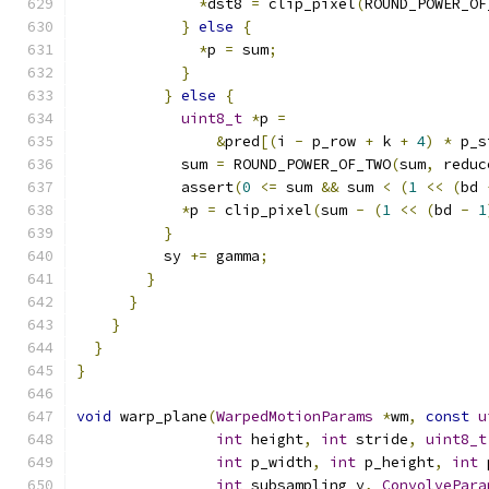
*
dst8 
=
 clip_pixel
(
ROUND_POWER_OF
}
else
{
*
p 
=
 sum
;
}
}
else
{
uint8_t
*
p 
=
&
pred
[(
i 
-
 p_row 
+
 k 
+
4
)
*
 p_s
            sum 
=
 ROUND_POWER_OF_TWO
(
sum
,
 reduc
            assert
(
0
<=
 sum 
&&
 sum 
<
(
1
<<
(
bd 
*
p 
=
 clip_pixel
(
sum 
-
(
1
<<
(
bd 
-
1
}
          sy 
+=
 gamma
;
}
}
}
}
}
void
 warp_plane
(
WarpedMotionParams
*
wm
,
const
u
int
 height
,
int
 stride
,
uint8_t
int
 p_width
,
int
 p_height
,
int
 
int
 subsampling_y
,
ConvolvePara