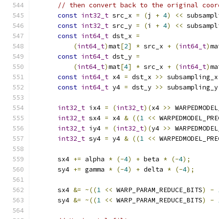
// then convert back to the original coor
const
int32_t
 src_x 
=
(
j 
+
4
)
<<
 subsampl
const
int32_t
 src_y 
=
(
i 
+
4
)
<<
 subsampl
const
int64_t
 dst_x 
=
(
int64_t
)
mat
[
2
]
*
 src_x 
+
(
int64_t
)
ma
const
int64_t
 dst_y 
=
(
int64_t
)
mat
[
4
]
*
 src_x 
+
(
int64_t
)
ma
const
int64_t
 x4 
=
 dst_x 
>>
 subsampling_x
const
int64_t
 y4 
=
 dst_y 
>>
 subsampling_y
int32_t
 ix4 
=
(
int32_t
)(
x4 
>>
 WARPEDMODEL
int32_t
 sx4 
=
 x4 
&
((
1
<<
 WARPEDMODEL_PRE
int32_t
 iy4 
=
(
int32_t
)(
y4 
>>
 WARPEDMODEL
int32_t
 sy4 
=
 y4 
&
((
1
<<
 WARPEDMODEL_PRE
      sx4 
+=
 alpha 
*
(-
4
)
+
 beta 
*
(-
4
);
      sy4 
+=
 gamma 
*
(-
4
)
+
 delta 
*
(-
4
);
      sx4 
&=
~((
1
<<
 WARP_PARAM_REDUCE_BITS
)
-
      sy4 
&=
~((
1
<<
 WARP_PARAM_REDUCE_BITS
)
-