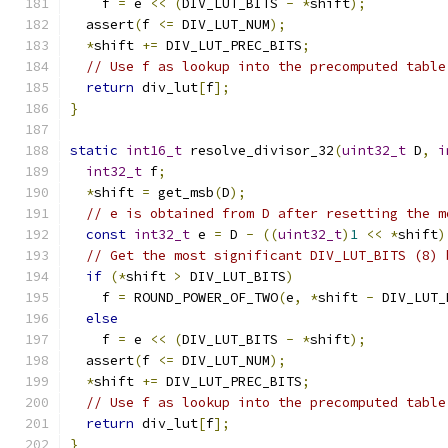
    f 
=
 e 
<<
(
DIV_LUT_BITS 
-
*
shift
);
  assert
(
f 
<=
 DIV_LUT_NUM
);
*
shift 
+=
 DIV_LUT_PREC_BITS
;
// Use f as lookup into the precomputed table
return
 div_lut
[
f
];
}
static
int16_t
 resolve_divisor_32
(
uint32_t
 D
,
i
int32_t
 f
;
*
shift 
=
 get_msb
(
D
);
// e is obtained from D after resetting the m
const
int32_t
 e 
=
 D 
-
((
uint32_t
)
1
<<
*
shift
)
// Get the most significant DIV_LUT_BITS (8) 
if
(*
shift 
>
 DIV_LUT_BITS
)
    f 
=
 ROUND_POWER_OF_TWO
(
e
,
*
shift 
-
 DIV_LUT_
else
    f 
=
 e 
<<
(
DIV_LUT_BITS 
-
*
shift
);
  assert
(
f 
<=
 DIV_LUT_NUM
);
*
shift 
+=
 DIV_LUT_PREC_BITS
;
// Use f as lookup into the precomputed table
return
 div_lut
[
f
];
}