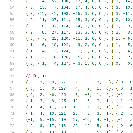
{
3
,
-
14
,
52
,
100
,
-
17
,
4
,
0
,
0
},
{
3
,
-
14
,
{
3
,
-
13
,
47
,
104
,
-
17
,
4
,
0
,
0
},
{
3
,
-
13
,
{
3
,
-
12
,
42
,
108
,
-
16
,
3
,
0
,
0
},
{
3
,
-
11
,
{
3
,
-
11
,
37
,
111
,
-
15
,
3
,
0
,
0
},
{
2
,
-
10
,
{
3
,
-
10
,
32
,
114
,
-
14
,
3
,
0
,
0
},
{
2
,
-
9
,
{
2
,
-
8
,
27
,
117
,
-
13
,
3
,
0
,
0
},
{
2
,
-
8
,
{
2
,
-
7
,
22
,
120
,
-
11
,
2
,
0
,
0
},
{
1
,
-
6
,
{
1
,
-
6
,
18
,
122
,
-
9
,
2
,
0
,
0
},
{
1
,
-
5
,
{
1
,
-
4
,
13
,
124
,
-
7
,
1
,
0
,
0
},
{
1
,
-
4
,
{
1
,
-
3
,
8
,
126
,
-
5
,
1
,
0
,
0
},
{
1
,
-
2
,
{
0
,
-
1
,
4
,
127
,
-
3
,
1
,
0
,
0
},
{
0
,
0
,
// [0, 1)
{
0
,
0
,
0
,
127
,
1
,
0
,
0
,
0
},
{
0
,
0
{
0
,
1
,
-
3
,
127
,
4
,
-
2
,
1
,
0
},
{
0
,
1
{
0
,
2
,
-
6
,
126
,
8
,
-
3
,
1
,
0
},
{-
1
,
2
{-
1
,
3
,
-
8
,
125
,
13
,
-
5
,
2
,
-
1
},
{-
1
,
3
{-
1
,
4
,
-
11
,
123
,
18
,
-
7
,
3
,
-
1
},
{-
1
,
4
{-
1
,
4
,
-
13
,
121
,
23
,
-
8
,
3
,
-
1
},
{-
2
,
5
{-
1
,
5
,
-
15
,
119
,
27
,
-
10
,
4
,
-
1
},
{-
1
,
5
{-
2
,
6
,
-
17
,
116
,
33
,
-
12
,
5
,
-
1
},
{-
2
,
6
{-
2
,
6
,
-
18
,
113
,
38
,
-
13
,
5
,
-
1
},
{-
2
,
7