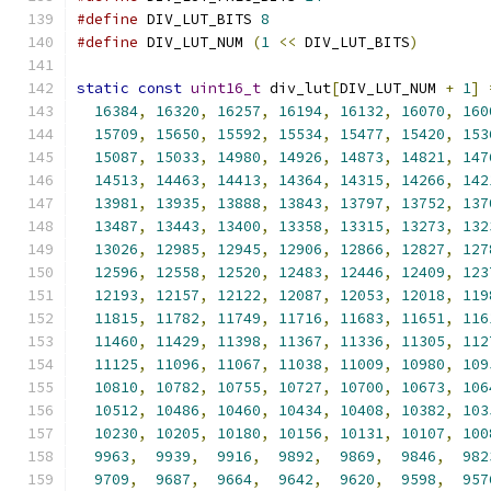
#define
 DIV_LUT_BITS 
8
#define
 DIV_LUT_NUM 
(
1
<<
 DIV_LUT_BITS
)
static
const
uint16_t
 div_lut
[
DIV_LUT_NUM 
+
1
]
16384
,
16320
,
16257
,
16194
,
16132
,
16070
,
160
15709
,
15650
,
15592
,
15534
,
15477
,
15420
,
153
15087
,
15033
,
14980
,
14926
,
14873
,
14821
,
147
14513
,
14463
,
14413
,
14364
,
14315
,
14266
,
142
13981
,
13935
,
13888
,
13843
,
13797
,
13752
,
137
13487
,
13443
,
13400
,
13358
,
13315
,
13273
,
132
13026
,
12985
,
12945
,
12906
,
12866
,
12827
,
127
12596
,
12558
,
12520
,
12483
,
12446
,
12409
,
123
12193
,
12157
,
12122
,
12087
,
12053
,
12018
,
119
11815
,
11782
,
11749
,
11716
,
11683
,
11651
,
116
11460
,
11429
,
11398
,
11367
,
11336
,
11305
,
112
11125
,
11096
,
11067
,
11038
,
11009
,
10980
,
109
10810
,
10782
,
10755
,
10727
,
10700
,
10673
,
106
10512
,
10486
,
10460
,
10434
,
10408
,
10382
,
103
10230
,
10205
,
10180
,
10156
,
10131
,
10107
,
100
9963
,
9939
,
9916
,
9892
,
9869
,
9846
,
982
9709
,
9687
,
9664
,
9642
,
9620
,
9598
,
957