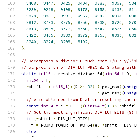
9468
,
9447
,
9425
,
9404
,
9383
,
9362
,
934
9239
,
9218
,
9198
,
9178
,
9158
,
9138
,
911
9020
,
9001
,
8981
,
8962
,
8943
,
8924
,
890
8812
,
8793
,
8775
,
8756
,
8738
,
8720
,
870
8613
,
8595
,
8577
,
8560
,
8542
,
8525
,
850
8422
,
8405
,
8389
,
8372
,
8355
,
8339
,
832
8240
,
8224
,
8208
,
8192
,
};
// Decomposes a divisor D such that 1/D = y/2^s
// at precision of DIV_LUT_PREC_BITS along with
static
int16_t
 resolve_divisor_64
(
uint64_t
 D
,
i
int64_t
 f
;
*
shift 
=
(
int16_t
)((
D 
>>
32
)
?
 get_msb
((
unsig
:
 get_msb
((
unsig
// e is obtained from D after resetting the m
const
int64_t
 e 
=
 D 
-
((
uint64_t
)
1
<<
*
shift
)
// Get the most significant DIV_LUT_BITS (8) 
if
(*
shift 
>
 DIV_LUT_BITS
)
    f 
=
 ROUND_POWER_OF_TWO_64
(
e
,
*
shift 
-
 DIV_L
else