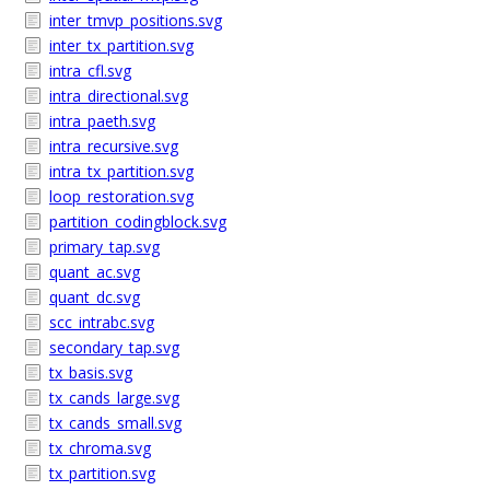
inter_tmvp_positions.svg
inter_tx_partition.svg
intra_cfl.svg
intra_directional.svg
intra_paeth.svg
intra_recursive.svg
intra_tx_partition.svg
loop_restoration.svg
partition_codingblock.svg
primary_tap.svg
quant_ac.svg
quant_dc.svg
scc_intrabc.svg
secondary_tap.svg
tx_basis.svg
tx_cands_large.svg
tx_cands_small.svg
tx_chroma.svg
tx_partition.svg