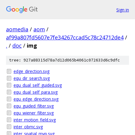
Sign in
aomedia
/
aom
/
af99a807fd5607e7fe34267ccad5c78c24712de4
/
.
/
doc
/
img
tree: 927a88315d78a7d12d065b4061c072633d6c9dfc
edge_direction.svg
equ_dir_search.svg
equ_dual_self_guided.svg
equ_dual_self_para.svg
equ_edge_direction.svg
equ_guided_filter.svg
equ_wiener_filter.svg
inter_motion_field.svg
inter_obmc.svg
inter_spatial_mvp.svg