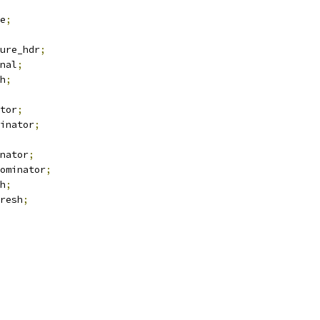
e
;
ure_hdr
;
nal
;
h
;
tor
;
inator
;
nator
;
ominator
;
h
;
resh
;