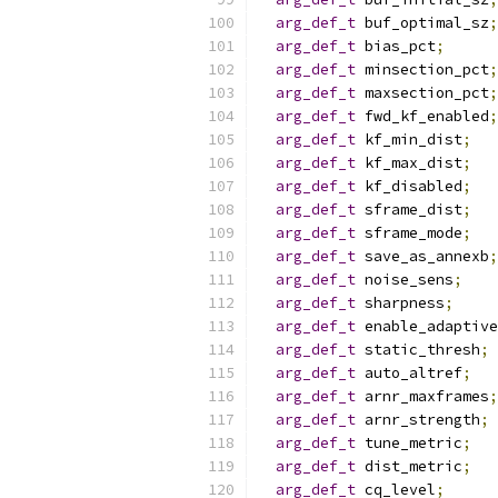
arg_def_t
 buf_optimal_sz
;
arg_def_t
 bias_pct
;
arg_def_t
 minsection_pct
;
arg_def_t
 maxsection_pct
;
arg_def_t
 fwd_kf_enabled
;
arg_def_t
 kf_min_dist
;
arg_def_t
 kf_max_dist
;
arg_def_t
 kf_disabled
;
arg_def_t
 sframe_dist
;
arg_def_t
 sframe_mode
;
arg_def_t
 save_as_annexb
;
arg_def_t
 noise_sens
;
arg_def_t
 sharpness
;
arg_def_t
 enable_adaptive
arg_def_t
 static_thresh
;
arg_def_t
 auto_altref
;
arg_def_t
 arnr_maxframes
;
arg_def_t
 arnr_strength
;
arg_def_t
 tune_metric
;
arg_def_t
 dist_metric
;
arg_def_t
 cq_level
;