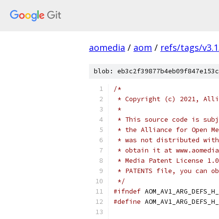
aomedia
/
aom
/
refs/tags/v3.1
blob: eb3c2f39877b4eb09f847e153c
/*
 * Copyright (c) 2021, Alli
 *
 * This source code is subj
 * the Alliance for Open Me
 * was not distributed with
 * obtain it at www.aomedia
 * Media Patent License 1.0
 * PATENTS file, you can ob
 */
#ifndef
 AOM_AV1_ARG_DEFS_H_
#define
 AOM_AV1_ARG_DEFS_H_