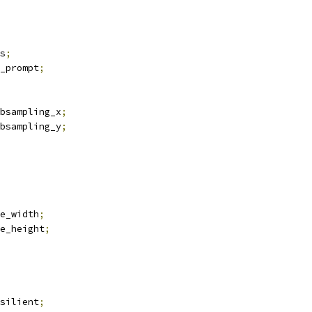
s
;
_prompt
;
bsampling_x
;
bsampling_y
;
e_width
;
e_height
;
silient
;