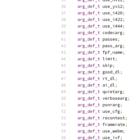
arg_def_t
 use_yv12
;
arg_def_t
 use_i420
;
arg_def_t
 use_i422
;
arg_def_t
 use_i444
;
arg_def_t
 codecarg
;
arg_def_t
 passes
;
arg_def_t
 pass_arg
;
arg_def_t
 fpf_name
;
arg_def_t
 limit
;
arg_def_t
 skip
;
arg_def_t
 good_dl
;
arg_def_t
 rt_dl
;
arg_def_t
 ai_dl
;
arg_def_t
 quietarg
;
arg_def_t
 verbosearg
;
arg_def_t
 psnrarg
;
arg_def_t
 use_cfg
;
arg_def_t
 recontest
;
arg_def_t
 framerate
;
arg_def_t
 use_webm
;
arg_def_t
 use_ivf
;