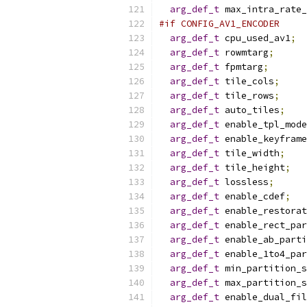
arg_def_t
 max_intra_rate_
#if CONFIG_AV1_ENCODER
arg_def_t
 cpu_used_av1
;
arg_def_t
 rowmtarg
;
arg_def_t
 fpmtarg
;
arg_def_t
 tile_cols
;
arg_def_t
 tile_rows
;
arg_def_t
 auto_tiles
;
arg_def_t
 enable_tpl_mode
arg_def_t
 enable_keyframe
arg_def_t
 tile_width
;
arg_def_t
 tile_height
;
arg_def_t
 lossless
;
arg_def_t
 enable_cdef
;
arg_def_t
 enable_restorat
arg_def_t
 enable_rect_par
arg_def_t
 enable_ab_parti
arg_def_t
 enable_1to4_par
arg_def_t
 min_partition_s
arg_def_t
 max_partition_s
arg_def_t
 enable_dual_fil