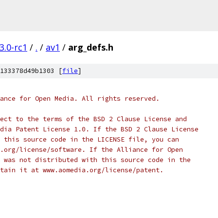
3.0-rc1
/
.
/
av1
/
arg_defs.h
133378d49b1303 [
file
]
ance for Open Media. All rights reserved.
ect to the terms of the BSD 2 Clause License and
dia Patent License 1.0. If the BSD 2 Clause License
 this source code in the LICENSE file, you can
.org/license/software. If the Alliance for Open
 was not distributed with this source code in the
tain it at www.aomedia.org/license/patent.