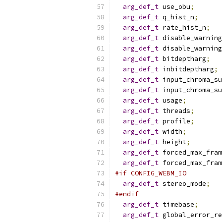
arg_def_t
 use_obu
;
arg_def_t
 q_hist_n
;
arg_def_t
 rate_hist_n
;
arg_def_t
 disable_warning
arg_def_t
 disable_warning
arg_def_t
 bitdeptharg
;
arg_def_t
 inbitdeptharg
;
arg_def_t
 input_chroma_su
arg_def_t
 input_chroma_su
arg_def_t
 usage
;
arg_def_t
 threads
;
arg_def_t
 profile
;
arg_def_t
 width
;
arg_def_t
 height
;
arg_def_t
 forced_max_fram
arg_def_t
 forced_max_fram
#if CONFIG_WEBM_IO
arg_def_t
 stereo_mode
;
#endif
arg_def_t
 timebase
;
arg_def_t
 global_error_re