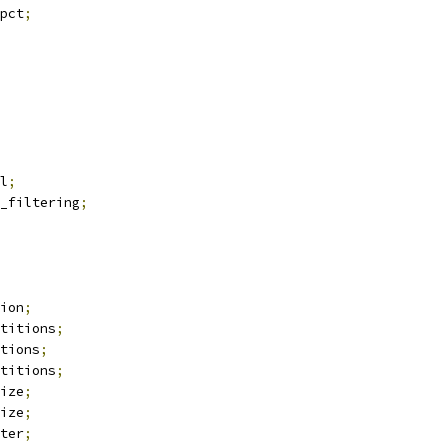
pct
;
l
;
_filtering
;
ion
;
titions
;
tions
;
titions
;
ize
;
ize
;
ter
;