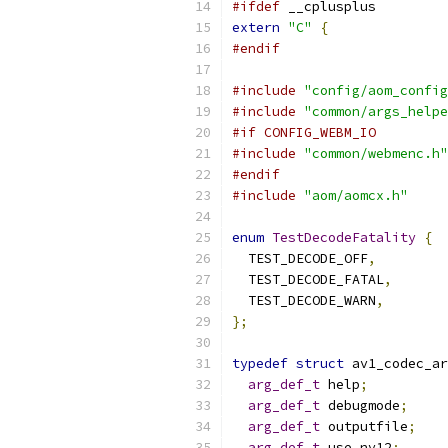
#ifdef
 __cplusplus
extern
"C"
{
#endif
#include
"config/aom_config
#include
"common/args_helpe
#if CONFIG_WEBM_IO
#include
"common/webmenc.h"
#endif
#include
"aom/aomcx.h"
enum
TestDecodeFatality
{
  TEST_DECODE_OFF
,
  TEST_DECODE_FATAL
,
  TEST_DECODE_WARN
,
};
typedef
struct
 av1_codec_ar
arg_def_t
 help
;
arg_def_t
 debugmode
;
arg_def_t
 outputfile
;
arg_def_t
 use_nv12
;