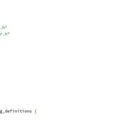
.h"
r.h"
g_definitions 
{