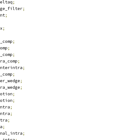
eltaq
;
ge_filter
;
nt
;
x
;
_comp
;
omp
;
_comp
;
ra_comp
;
nterintra
;
_comp
;
er_wedge
;
ra_wedge
;
otion
;
otion
;
ntra
;
ntra
;
tra
;
a
;
nal_intra
;
_intra
;