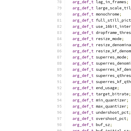
arg_def_t
 lag_in_frames
;
arg_def_t
 large_scale_til
arg_def_t
 monochrome
;
arg_def_t
 full_still_pict
arg_def_t
 use_16bit_inter
arg_def_t
 dropframe_thres
arg_def_t
 resize_mode
;
arg_def_t
 resize_denomina
arg_def_t
 resize_kf_denom
arg_def_t
 superres_mode
;
arg_def_t
 superres_denomi
arg_def_t
 superres_kf_den
arg_def_t
 superres_qthres
arg_def_t
 superres_kf_qth
arg_def_t
 end_usage
;
arg_def_t
 target_bitrate
;
arg_def_t
 min_quantizer
;
arg_def_t
 max_quantizer
;
arg_def_t
 undershoot_pct
;
arg_def_t
 overshoot_pct
;
arg_def_t
 buf_sz
;
arg_def_t
 buf_initial_sz
;