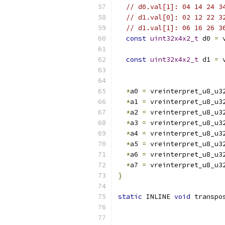
// d0.val[1]: 04 14 24 3
// d1.val[0]: 02 12 22 3
// d1.val[1]: 06 16 26 3
const
uint32x4x2_t
 d0 
=
 
                          
const
uint32x4x2_t
 d1 
=
 
                          
*
a0 
=
 vreinterpret_u8_u3
*
a1 
=
 vreinterpret_u8_u3
*
a2 
=
 vreinterpret_u8_u3
*
a3 
=
 vreinterpret_u8_u3
*
a4 
=
 vreinterpret_u8_u3
*
a5 
=
 vreinterpret_u8_u3
*
a6 
=
 vreinterpret_u8_u3
*
a7 
=
 vreinterpret_u8_u3
}
static
 INLINE 
void
 transpo