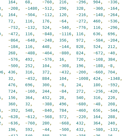
164
,
68
,
-
760
,
216
,
-
296
,
904
,
-
336
,
8
,
-
208
,
-
1480
,
-
512
,
296
,
328
,
-
360
,
-
164
,
8
,
164
,
-
504
,
-
112
,
120
,
-
216
,
-
148
,
-
264
,
,
72
,
116
,
176
,
-
64
,
-
272
,
460
,
-
536
,
,
-
752
,
-
132
,
524
,
-
540
,
-
776
,
116
,
-
296
,
0
,
-
472
,
116
,
-
848
,
-
1116
,
116
,
636
,
696
,
,
-
864
,
-
648
,
-
248
,
356
,
972
,
-
584
,
-
204
,
,
-
184
,
116
,
448
,
-
144
,
828
,
524
,
212
,
,
268
,
-
488
,
-
404
,
-
880
,
824
,
-
672
,
-
40
,
,
-
576
,
492
,
-
576
,
16
,
720
,
-
108
,
384
,
,
-
500
,
252
,
104
,
-
308
,
196
,
-
188
,
-
8
,
96
,
436
,
316
,
372
,
-
432
,
-
200
,
-
660
,
704
,
,
32
,
-
452
,
884
,
104
,
-
1008
,
424
,
-
1348
,
,
476
,
696
,
300
,
-
8
,
24
,
180
,
-
592
,
,
724
,
-
160
,
244
,
-
84
,
272
,
-
256
,
-
420
,
6
,
156
,
364
,
452
,
28
,
540
,
316
,
220
,
360
,
32
,
-
388
,
496
,
-
680
,
-
48
,
208
,
4
,
-
392
,
548
,
-
840
,
784
,
-
460
,
656
,
-
544
,
0
,
-
628
,
-
612
,
-
568
,
572
,
-
220
,
164
,
288
,
2
,
-
636
,
-
760
,
280
,
-
668
,
432
,
364
,
240
,
,
196
,
592
,
-
44
,
-
500
,
432
,
-
580
,
-
132
,
-
412
,
540
,
508
,
328
,
-
356
,
-
36
,
16
,