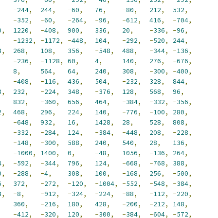
,
-
244
,
244
,
-
60
,
76
,
-
80
,
212
,
532
,
,
-
352
,
-
60
,
-
264
,
-
96
,
-
612
,
416
,
-
704
,
0
,
1220
,
-
408
,
900
,
336
,
20
,
-
336
,
-
96
,
,
-
1232
,
-
1172
,
-
448
,
104
,
-
292
,
-
520
,
244
,
8
,
268
,
108
,
356
,
-
548
,
488
,
-
344
,
-
136
,
,
-
236
,
-
1128
,
60
,
4
,
140
,
276
,
-
676
,
,
8
,
564
,
64
,
240
,
308
,
-
300
,
-
400
,
,
-
408
,
-
116
,
436
,
504
,
-
232
,
328
,
844
,
8
,
232
,
-
224
,
348
,
-
376
,
128
,
568
,
96
,
,
832
,
-
360
,
656
,
464
,
-
384
,
-
332
,
-
356
,
2
,
468
,
296
,
224
,
140
,
-
776
,
-
100
,
280
,
,
-
648
,
932
,
16
,
1428
,
28
,
528
,
808
,
-
332
,
-
284
,
124
,
-
384
,
-
448
,
208
,
-
228
,
,
-
148
,
-
300
,
588
,
240
,
540
,
28
,
136
,
,
-
1000
,
1400
,
0
,
-
48
,
1056
,
-
136
,
264
,
4
,
-
592
,
-
344
,
796
,
124
,
-
668
,
-
768
,
388
,
0
,
-
288
,
-
4
,
308
,
100
,
-
168
,
256
,
-
500
,
6
,
372
,
-
272
,
-
120
,
-
1004
,
-
552
,
-
548
,
-
384
,
8
,
-
8
,
-
912
,
-
324
,
-
224
,
-
88
,
-
112
,
-
220
,
,
360
,
-
216
,
180
,
428
,
-
200
,
-
212
,
148
,
,
-
412
,
-
320
,
120
,
-
300
,
-
384
,
-
604
,
-
572
,