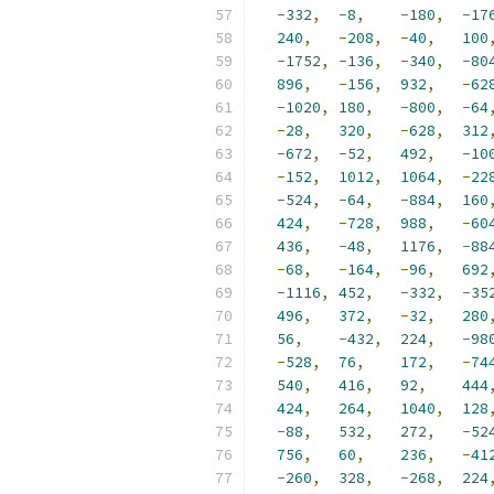
-
332
,
-
8
,
-
180
,
-
17
240
,
-
208
,
-
40
,
100
-
1752
,
-
136
,
-
340
,
-
80
896
,
-
156
,
932
,
-
62
-
1020
,
180
,
-
800
,
-
64
-
28
,
320
,
-
628
,
312
-
672
,
-
52
,
492
,
-
10
-
152
,
1012
,
1064
,
-
22
-
524
,
-
64
,
-
884
,
160
424
,
-
728
,
988
,
-
60
436
,
-
48
,
1176
,
-
88
-
68
,
-
164
,
-
96
,
692
-
1116
,
452
,
-
332
,
-
35
496
,
372
,
-
32
,
280
56
,
-
432
,
224
,
-
98
-
528
,
76
,
172
,
-
74
540
,
416
,
92
,
444
424
,
264
,
1040
,
128
-
88
,
532
,
272
,
-
52
756
,
60
,
236
,
-
41
-
260
,
328
,
-
268
,
224