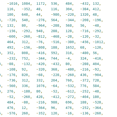
,
-
1016
,
1084
,
1172
,
536
,
484
,
-
432
,
132
,
116
,
-
352
,
48
,
116
,
304
,
-
384
,
412
,
,
180
,
648
,
44
,
-
980
,
-
220
,
1320
,
48
,
8
,
-
720
,
540
,
-
276
,
564
,
-
344
,
-
208
,
-
196
,
2
,
132
,
80
,
-
964
,
-
288
,
568
,
56
,
-
48
,
,
-
156
,
-
292
,
948
,
288
,
128
,
-
716
,
-
292
,
,
-
600
,
-
260
,
-
812
,
-
468
,
-
28
,
-
120
,
-
32
,
,
464
,
312
,
-
76
,
-
516
,
-
380
,
-
456
,
-
1012
,
492
,
-
156
,
-
808
,
188
,
1652
,
68
,
-
120
,
0
,
352
,
808
,
-
416
,
592
,
316
,
-
480
,
56
,
,
-
232
,
752
,
-
344
,
744
,
-
4
,
324
,
-
416
,
8
,
-
88
,
-
132
,
-
420
,
-
432
,
80
,
-
288
,
404
,
,
-
108
,
92
,
-
320
,
368
,
-
480
,
-
216
,
-
92
,
0
,
-
176
,
820
,
-
68
,
-
228
,
-
260
,
436
,
-
904
,
,
-
736
,
312
,
332
,
204
,
760
,
-
372
,
728
,
0
,
-
560
,
336
,
1076
,
-
64
,
-
532
,
776
,
584
,
0
,
276
,
-
188
,
80
,
-
52
,
-
612
,
-
252
,
-
48
,
,
-
52
,
-
260
,
428
,
-
412
,
-
272
,
-
404
,
180
,
,
484
,
-
88
,
-
216
,
988
,
696
,
188
,
-
528
,
,
476
,
12
,
-
564
,
96
,
476
,
-
252
,
-
364
,
6
,
-
576
,
260
,
-
352
,
120
,
-
16
,
-
136
,
-
260
,