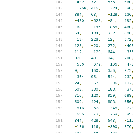
-
492
,
72
,
556
,
660
-
1268
,
416
,
-
324
,
-
80
384
,
68
,
-
128
,
136
-
480
,
-
628
,
-
84
,
192
-
68
,
-
196
,
-
868
,
460
64
,
184
,
352
,
600
-
184
,
228
,
12
,
372
128
,
-
20
,
272
,
-
46
112
,
-
120
,
644
,
-
35
828
,
40
,
84
,
200
-
556
,
-
972
,
-
196
,
-
47
0
,
160
,
356
,
372
-
364
,
96
,
544
,
232
24
,
-
676
,
-
596
,
132
508
,
380
,
188
,
-
37
716
,
120
,
920
,
688
600
,
424
,
888
,
656
-
816
,
-
628
,
-
348
,
-
22
-
696
,
-
72
,
-
268
,
-
89
344
,
428
,
548
,
-
11
-
136
,
116
,
-
300
,
376
164
,
-
548
,
-
180
,
-
12