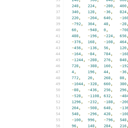
248
,
224
,
-
280
,
400
340
,
128
,
-
36
,
824
220
,
-
204
,
640
,
-
16
-
792
,
304
,
48
,
-
28
60
,
-
948
,
0
,
-
70
488
,
-
196
,
-
224
,
656
-
376
,
168
,
-
108
,
464
-
456
,
-
136
,
56
,
120
-
164
,
-
84
,
784
,
-
16
-
1244
,
-
288
,
276
,
848
728
,
-
388
,
160
,
-
19
4
,
196
,
44
,
-
36
772
,
20
,
268
,
88
,
-
1044
,
-
328
,
660
,
380
-
88
,
-
436
,
256
,
296
-
528
,
-
1108
,
632
,
-
48
1296
,
-
232
,
-
188
,
-
20
204
,
-
508
,
648
,
-
13
548
,
-
296
,
428
,
-
10
-
100
,
996
,
-
796
,
548
96
,
148
,
284
,
216