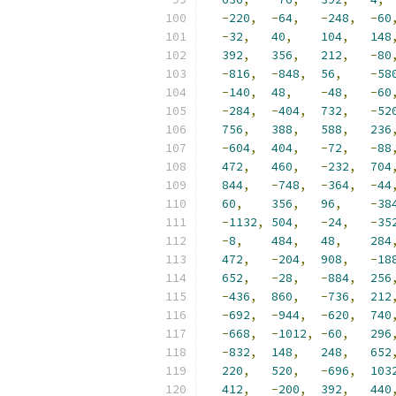
-
220
,
-
64
,
-
248
,
-
60
-
32
,
40
,
104
,
148
392
,
356
,
212
,
-
80
-
816
,
-
848
,
56
,
-
58
-
140
,
48
,
-
48
,
-
60
-
284
,
-
404
,
732
,
-
52
756
,
388
,
588
,
236
-
604
,
404
,
-
72
,
-
88
472
,
460
,
-
232
,
704
844
,
-
748
,
-
364
,
-
44
60
,
356
,
96
,
-
38
-
1132
,
504
,
-
24
,
-
35
-
8
,
484
,
48
,
284
472
,
-
204
,
908
,
-
18
652
,
-
28
,
-
884
,
256
-
436
,
860
,
-
736
,
212
-
692
,
-
944
,
-
620
,
740
-
668
,
-
1012
,
-
60
,
296
-
832
,
148
,
248
,
652
220
,
520
,
-
696
,
103
412
,
-
200
,
392
,
440