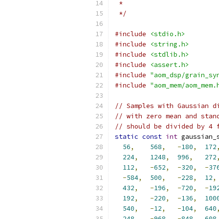
 *
 */
#include
<stdio.h>
#include
<string.h>
#include
<stdlib.h>
#include
<assert.h>
#include
"aom_dsp/grain_sy
#include
"aom_mem/aom_mem.
// Samples with Gaussian d
// with zero mean and stan
// should be divided by 4 
static
const
int
 gaussian_
56
,
568
,
-
180
,
172
224
,
1248
,
996
,
272
112
,
-
652
,
-
320
,
-
37
-
584
,
500
,
-
228
,
12
,
432
,
-
196
,
-
720
,
-
19
192
,
-
220
,
-
136
,
100
540
,
-
12
,
-
104
,
640
248
,
-
968
,
-
848
,
608