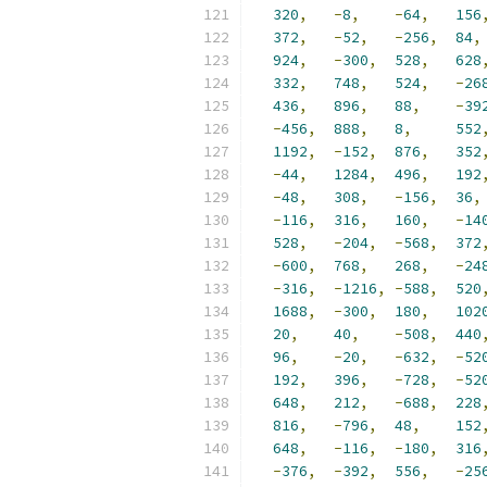
320
,
-
8
,
-
64
,
156
372
,
-
52
,
-
256
,
84
,
924
,
-
300
,
528
,
628
332
,
748
,
524
,
-
26
436
,
896
,
88
,
-
39
-
456
,
888
,
8
,
552
1192
,
-
152
,
876
,
352
-
44
,
1284
,
496
,
192
-
48
,
308
,
-
156
,
36
,
-
116
,
316
,
160
,
-
14
528
,
-
204
,
-
568
,
372
-
600
,
768
,
268
,
-
24
-
316
,
-
1216
,
-
588
,
520
1688
,
-
300
,
180
,
102
20
,
40
,
-
508
,
440
96
,
-
20
,
-
632
,
-
52
192
,
396
,
-
728
,
-
52
648
,
212
,
-
688
,
228
816
,
-
796
,
48
,
152
648
,
-
116
,
-
180
,
316
-
376
,
-
392
,
556
,
-
25