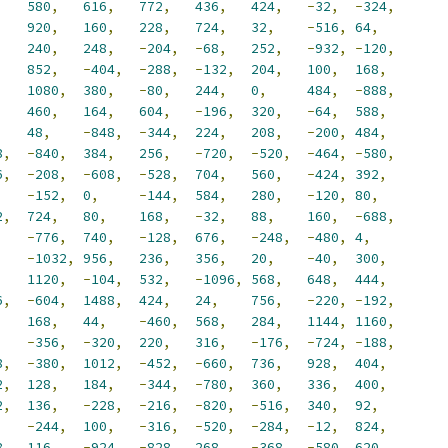
,
580
,
616
,
772
,
436
,
424
,
-
32
,
-
324
,
,
920
,
160
,
228
,
724
,
32
,
-
516
,
64
,
,
240
,
248
,
-
204
,
-
68
,
252
,
-
932
,
-
120
,
,
852
,
-
404
,
-
288
,
-
132
,
204
,
100
,
168
,
,
1080
,
380
,
-
80
,
244
,
0
,
484
,
-
888
,
,
460
,
164
,
604
,
-
196
,
320
,
-
64
,
588
,
,
48
,
-
848
,
-
344
,
224
,
208
,
-
200
,
484
,
8
,
-
840
,
384
,
256
,
-
720
,
-
520
,
-
464
,
-
580
,
6
,
-
208
,
-
608
,
-
528
,
704
,
560
,
-
424
,
392
,
,
-
152
,
0
,
-
144
,
584
,
280
,
-
120
,
80
,
2
,
724
,
80
,
168
,
-
32
,
88
,
160
,
-
688
,
,
-
776
,
740
,
-
128
,
676
,
-
248
,
-
480
,
4
,
,
-
1032
,
956
,
236
,
356
,
20
,
-
40
,
300
,
,
1120
,
-
104
,
532
,
-
1096
,
568
,
648
,
444
,
6
,
-
604
,
1488
,
424
,
24
,
756
,
-
220
,
-
192
,
,
168
,
44
,
-
460
,
568
,
284
,
1144
,
1160
,
,
-
356
,
-
320
,
220
,
316
,
-
176
,
-
724
,
-
188
,
8
,
-
380
,
1012
,
-
452
,
-
660
,
736
,
928
,
404
,
2
,
128
,
184
,
-
344
,
-
780
,
360
,
336
,
400
,
2
,
136
,
-
228
,
-
216
,
-
820
,
-
516
,
340
,
92
,
,
-
244
,
100
,
-
316
,
-
520
,
-
284
,
-
12
,
824
,
8
,
116
,
-
924
,
-
828
,
268
,
-
368
,
-
580
,
620
,