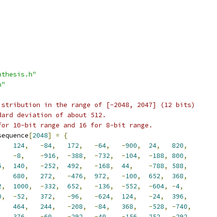
nthesis.h"
h"
istribution in the range of [-2048, 2047] (12 bits)
dard deviation of about 512.
for 10-bit range and 16 for 8-bit range.
sequence
[
2048
]
=
{
,
124
,
-
84
,
172
,
-
64
,
-
900
,
24
,
820
,
,
-
8
,
-
916
,
-
388
,
-
732
,
-
104
,
-
188
,
800
,
6
,
140
,
-
252
,
492
,
-
168
,
44
,
-
788
,
588
,
680
,
272
,
-
476
,
972
,
-
100
,
652
,
368
,
2
,
1000
,
-
332
,
652
,
-
136
,
-
552
,
-
604
,
-
4
,
0
,
-
52
,
372
,
-
96
,
-
624
,
124
,
-
24
,
396
,
,
464
,
244
,
-
208
,
-
84
,
368
,
-
528
,
-
740
,
,
376
,
-
60
,
-
292
,
-
40
,
-
156
,
252
,
-
292
,