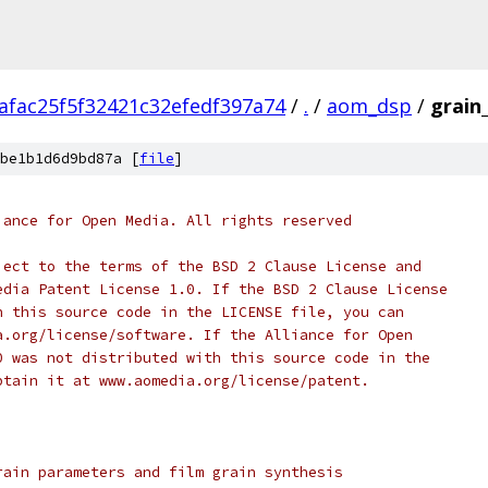
afac25f5f32421c32efedf397a74
/
.
/
aom_dsp
/
grain
be1b1d6d9bd87a [
file
]
iance for Open Media. All rights reserved
ject to the terms of the BSD 2 Clause License and
edia Patent License 1.0. If the BSD 2 Clause License
h this source code in the LICENSE file, you can
a.org/license/software. If the Alliance for Open
0 was not distributed with this source code in the
btain it at www.aomedia.org/license/patent.
rain parameters and film grain synthesis