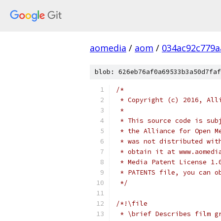
aomedia
/
aom
/
034ac92c779a
blob: 626eb76af0a69533b3a50d7faf
/*
 * Copyright (c) 2016, All
 *
 * This source code is sub
 * the Alliance for Open M
 * was not distributed wit
 * obtain it at www.aomedi
 * Media Patent License 1.
 * PATENTS file, you can o
 */
/*!\file
 * \brief Describes film g