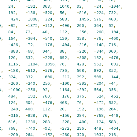
,
24
,
-
192
,
368
,
1040
,
92
,
-
24
,
-
1044
,
,
192
,
-
136
,
-
520
,
56
,
-
816
,
-
224
,
732
,
,
-
424
,
-
1008
,
-
324
,
588
,
-
1496
,
576
,
460
,
0
,
-
92
,
-
1372
,
-
112
,
-
496
,
200
,
364
,
52
,
,
84
,
72
,
40
,
132
,
-
356
,
-
268
,
-
104
,
0
,
164
,
-
304
,
-
540
,
120
,
328
,
-
76
,
-
460
,
,
-
436
,
-
72
,
-
176
,
-
404
,
-
316
,
-
148
,
716
,
,
-
888
,
-
68
,
944
,
88
,
-
220
,
-
344
,
960
,
,
120
,
832
,
-
228
,
692
,
-
508
,
132
,
-
476
,
,
1116
,
-
1104
,
-
1056
,
76
,
428
,
552
,
-
692
,
4
,
-
188
,
-
612
,
-
576
,
736
,
508
,
892
,
352
,
2
,
324
,
332
,
-
600
,
-
312
,
292
,
508
,
-
144
,
,
-
260
,
-
240
,
256
,
-
100
,
-
292
,
-
204
,
-
44
,
8
,
-
1000
,
-
256
,
92
,
1164
,
-
392
,
564
,
356
,
,
484
,
-
192
,
760
,
-
176
,
376
,
-
524
,
-
452
,
,
124
,
504
,
-
476
,
468
,
76
,
-
472
,
552
,
,
-
240
,
400
,
132
,
20
,
192
,
-
196
,
264
,
,
-
316
,
-
828
,
76
,
-
156
,
284
,
-
768
,
-
448
,
,
616
,
1236
,
288
,
-
328
,
-
400
,
-
124
,
588
,
2
,
768
,
-
740
,
-
92
,
-
272
,
296
,
448
,
-
464
,
,
-
200
,
264
,
-
152
,
-
260
,
320
,
1032
,
216
,