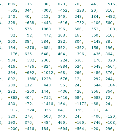
6
,
696
,
116
,
-
88
,
628
,
76
,
44
,
-
516
,
,
-
592
,
344
,
-
308
,
-
452
,
-
228
,
20
,
916
,
4
,
140
,
40
,
512
,
340
,
248
,
184
,
-
492
,
8
,
328
,
-
688
,
-
448
,
-
616
,
-
752
,
-
100
,
560
,
,
76
,
576
,
1068
,
396
,
660
,
552
,
-
108
,
,
-
92
,
-
92
,
-
472
,
268
,
16
,
560
,
516
,
0
,
260
,
384
,
284
,
292
,
304
,
-
148
,
88
,
8
,
164
,
-
376
,
-
684
,
592
,
-
392
,
156
,
196
,
,
-
176
,
636
,
648
,
404
,
-
396
,
-
436
,
864
,
4
,
904
,
-
592
,
296
,
-
224
,
536
,
-
176
,
-
920
,
4
,
416
,
-
776
,
-
824
,
-
884
,
524
,
-
548
,
-
564
,
,
364
,
-
692
,
-
1012
,
-
68
,
260
,
-
480
,
876
,
2
,
892
,
-
1088
,
1220
,
-
676
,
12
,
-
292
,
244
,
,
200
,
112
,
-
440
,
-
96
,
24
,
-
644
,
-
184
,
0
,
272
,
-
260
,
144
,
-
436
,
420
,
356
,
364
,
4
,
-
368
,
404
,
-
752
,
-
416
,
684
,
-
688
,
72
,
,
480
,
-
72
,
-
1416
,
164
,
-
1172
,
-
68
,
24
,
,
-
912
,
-
524
,
-
356
,
64
,
876
,
-
12
,
4
,
4
,
320
,
276
,
-
508
,
940
,
24
,
-
400
,
-
120
,
2
,
100
,
376
,
-
484
,
400
,
-
100
,
-
740
,
-
108
,
,
-
200
,
-
416
,
184
,
-
604
,
-
564
,
-
20
,
296
,