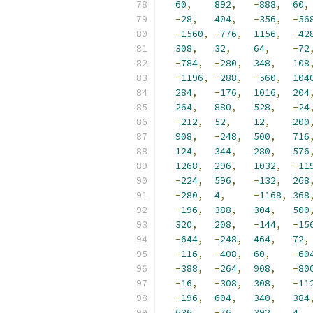
60
,
892
,
-
888
,
60
,
-
28
,
404
,
-
356
,
-
56
-
1560
,
-
776
,
1156
,
-
42
308
,
32
,
64
,
-
72
-
784
,
-
280
,
348
,
108
-
1196
,
-
288
,
-
560
,
104
284
,
-
176
,
1016
,
204
264
,
880
,
528
,
-
24
-
212
,
52
,
12
,
200
908
,
-
248
,
500
,
716
124
,
344
,
280
,
576
1268
,
296
,
1032
,
-
11
-
224
,
596
,
-
132
,
268
-
280
,
4
,
-
1168
,
368
-
196
,
388
,
304
,
500
320
,
208
,
-
144
,
-
15
-
644
,
-
248
,
464
,
72
,
-
116
,
-
408
,
60
,
-
60
-
388
,
-
264
,
908
,
-
80
-
16
,
-
308
,
308
,
-
11
-
196
,
604
,
340
,
384
636
,
-
76
,
392
,
4
,