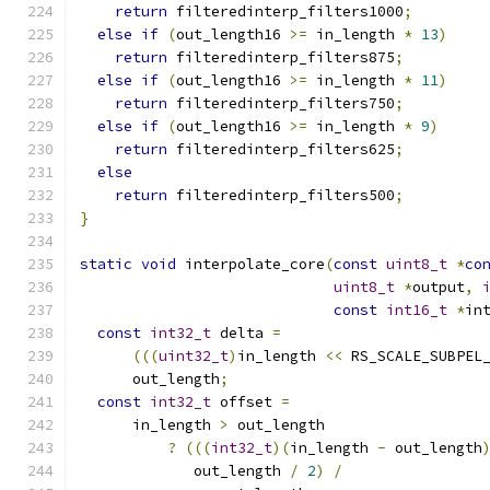
return
 filteredinterp_filters1000
;
else
if
(
out_length16 
>=
 in_length 
*
13
)
return
 filteredinterp_filters875
;
else
if
(
out_length16 
>=
 in_length 
*
11
)
return
 filteredinterp_filters750
;
else
if
(
out_length16 
>=
 in_length 
*
9
)
return
 filteredinterp_filters625
;
else
return
 filteredinterp_filters500
;
}
static
void
 interpolate_core
(
const
uint8_t
*
co
uint8_t
*
output
,
const
int16_t
*
in
const
int32_t
 delta 
=
(((
uint32_t
)
in_length 
<<
 RS_SCALE_SUBPEL
      out_length
;
const
int32_t
 offset 
=
      in_length 
>
 out_length
?
(((
int32_t
)(
in_length 
-
 out_length
             out_length 
/
2
)
/