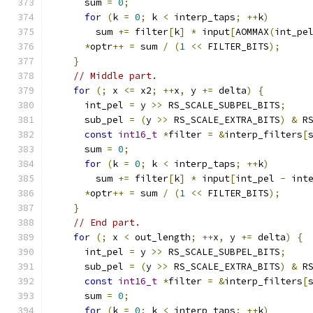
      sum 
=
0
;
for
(
k 
=
0
;
 k 
<
 interp_taps
;
++
k
)
        sum 
+=
 filter
[
k
]
*
 input
[
AOMMAX
(
int_pe
*
optr
++
=
 sum 
/
(
1
<<
 FILTER_BITS
);
}
// Middle part.
for
(;
 x 
<=
 x2
;
++
x
,
 y 
+=
 delta
)
{
      int_pel 
=
 y 
>>
 RS_SCALE_SUBPEL_BITS
;
      sub_pel 
=
(
y 
>>
 RS_SCALE_EXTRA_BITS
)
&
 R
const
int16_t
*
filter 
=
&
interp_filters
[
      sum 
=
0
;
for
(
k 
=
0
;
 k 
<
 interp_taps
;
++
k
)
        sum 
+=
 filter
[
k
]
*
 input
[
int_pel 
-
 int
*
optr
++
=
 sum 
/
(
1
<<
 FILTER_BITS
);
}
// End part.
for
(;
 x 
<
 out_length
;
++
x
,
 y 
+=
 delta
)
{
      int_pel 
=
 y 
>>
 RS_SCALE_SUBPEL_BITS
;
      sub_pel 
=
(
y 
>>
 RS_SCALE_EXTRA_BITS
)
&
 R
const
int16_t
*
filter 
=
&
interp_filters
[
      sum 
=
0
;
for
(
k 
=
0
;
 k 
<
 interp_taps
;
++
k
)