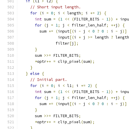
if
(
l1 
>
 l2
)
{
// Short input length.
for
(
i 
=
0
;
 i 
<
 length
;
 i 
+=
2
)
{
int
 sum 
=
(
1
<<
(
FILTER_BITS 
-
1
))
+
 inp
for
(
j 
=
1
;
 j 
<
 filter_len_half
;
++
j
)
{
        sum 
+=
(
input
[(
i 
-
 j 
<
0
?
0
:
 i 
-
 j
)]
                input
[(
i 
+
 j 
>=
 length 
?
 lengt
               filter
[
j
];
}
      sum 
>>=
 FILTER_BITS
;
*
optr
++
=
 clip_pixel
(
sum
);
}
}
else
{
// Initial part.
for
(
i 
=
0
;
 i 
<
 l1
;
 i 
+=
2
)
{
int
 sum 
=
(
1
<<
(
FILTER_BITS 
-
1
))
+
 inp
for
(
j 
=
1
;
 j 
<
 filter_len_half
;
++
j
)
{
        sum 
+=
(
input
[(
i 
-
 j 
<
0
?
0
:
 i 
-
 j
)]
}
      sum 
>>=
 FILTER_BITS
;
*
optr
++
=
 clip_pixel
(
sum
);
}