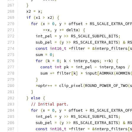
}
  x2 
=
 x
;
if
(
x1 
>
 x2
)
{
for
(
x 
=
0
,
 y 
=
 offset 
+
 RS_SCALE_EXTRA_OF
++
x
,
 y 
+=
 delta
)
{
      int_pel 
=
 y 
>>
 RS_SCALE_SUBPEL_BITS
;
      sub_pel 
=
(
y 
>>
 RS_SCALE_EXTRA_BITS
)
&
 R
const
int16_t
*
filter 
=
&
interp_filters
[
      sum 
=
0
;
for
(
k 
=
0
;
 k 
<
 interp_taps
;
++
k
)
{
const
int
 pk 
=
 int_pel 
-
 interp_taps 
/
        sum 
+=
 filter
[
k
]
*
 input
[
AOMMAX
(
AOMMIN
}
*
optr
++
=
 clip_pixel
(
ROUND_POWER_OF_TWO
(
}
}
else
{
// Initial part.
for
(
x 
=
0
,
 y 
=
 offset 
+
 RS_SCALE_EXTRA_OF
      int_pel 
=
 y 
>>
 RS_SCALE_SUBPEL_BITS
;
      sub_pel 
=
(
y 
>>
 RS_SCALE_EXTRA_BITS
)
&
 R
const
int16_t
*
filter 
=
&
interp_filters
[