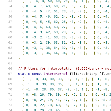
{
-
1
,
-
4
,
8
,
50
,
60
,
20
,
-
4
,
-
1
},
{
0
,
-
4
,
{
0
,
-
4
,
7
,
49
,
60
,
21
,
-
3
,
-
2
},
{
-
1
,
-
4
{
0
,
-
4
,
6
,
47
,
61
,
23
,
-
3
,
-
2
},
{
0
,
-
4
,
{
0
,
-
4
,
5
,
46
,
62
,
24
,
-
3
,
-
2
},
{
0
,
-
4
,
{
0
,
-
4
,
5
,
45
,
62
,
25
,
-
3
,
-
2
},
{
0
,
-
4
,
{
0
,
-
4
,
4
,
43
,
63
,
27
,
-
3
,
-
2
},
{
0
,
-
4
,
{
0
,
-
4
,
3
,
42
,
63
,
28
,
-
2
,
-
2
},
{
0
,
-
4
,
{
0
,
-
3
,
2
,
41
,
63
,
29
,
-
2
,
-
2
},
{
0
,
-
3
,
{
0
,
-
3
,
2
,
39
,
63
,
31
,
-
1
,
-
3
},
{
0
,
-
3
,
{
0
,
-
3
,
1
,
38
,
64
,
32
,
-
1
,
-
3
},
{
0
,
-
3
,
{
0
,
-
3
,
1
,
36
,
64
,
34
,
-
1
,
-
3
},
{
0
,
-
3
,
};
// Filters for interpolation (0.625-band) - no
static
const
InterpKernel
 filteredinterp_filte
{
-
1
,
-
8
,
33
,
80
,
33
,
-
8
,
-
1
,
0
},
{
-
1
,
-
8
,
{
-
1
,
-
8
,
30
,
80
,
35
,
-
8
,
-
1
,
1
},
{
-
1
,
-
8
,
{
-
1
,
-
8
,
28
,
80
,
37
,
-
7
,
-
2
,
1
},
{
-
1
,
-
8
,
{
0
,
-
8
,
26
,
79
,
39
,
-
7
,
-
2
,
1
},
{
0
,
-
8
,
{
0
,
-
8
,
24
,
79
,
41
,
-
7
,
-
2
,
1
},
{
0
,
-
8
,
{
0
,
-
8
,
22
,
78
,
43
,
-
6
,
-
2
,
1
},
{
0
,
-
8
,
{
0
,
-
8
,
20
,
78
,
45
,
-
5
,
-
3
,
1
},
{
0
,
-
8
,