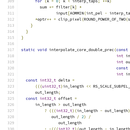
for
(
k 
=
0
;
 k 
<
 interp_taps
;
++
k
)
        sum 
+=
 filter
[
k
]
*
               input
[
AOMMIN
(
int_pel 
-
 interp_t
*
optr
++
=
 clip_pixel
(
ROUND_POWER_OF_TWO
(
}
}
}
static
void
 interpolate_core_double_prec
(
const
int
 i
int
 o
const
int
 i
const
int32_t
 delta 
=
(((
uint32_t
)
in_length 
<<
 RS_SCALE_SUBPEL
      out_length
;
const
int32_t
 offset 
=
      in_length 
>
 out_length
?
(((
int32_t
)(
in_length 
-
 out_length
             out_length 
/
2
)
/
                out_length
:
-(((
int32_t
)(
out_length 
-
 in_lengt