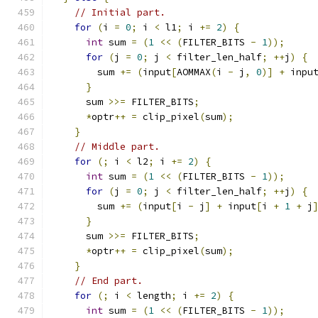
// Initial part.
for
(
i 
=
0
;
 i 
<
 l1
;
 i 
+=
2
)
{
int
 sum 
=
(
1
<<
(
FILTER_BITS 
-
1
));
for
(
j 
=
0
;
 j 
<
 filter_len_half
;
++
j
)
{
        sum 
+=
(
input
[
AOMMAX
(
i 
-
 j
,
0
)]
+
 inpu
}
      sum 
>>=
 FILTER_BITS
;
*
optr
++
=
 clip_pixel
(
sum
);
}
// Middle part.
for
(;
 i 
<
 l2
;
 i 
+=
2
)
{
int
 sum 
=
(
1
<<
(
FILTER_BITS 
-
1
));
for
(
j 
=
0
;
 j 
<
 filter_len_half
;
++
j
)
{
        sum 
+=
(
input
[
i 
-
 j
]
+
 input
[
i 
+
1
+
 j
}
      sum 
>>=
 FILTER_BITS
;
*
optr
++
=
 clip_pixel
(
sum
);
}
// End part.
for
(;
 i 
<
 length
;
 i 
+=
2
)
{
int
 sum 
=
(
1
<<
(
FILTER_BITS 
-
1
));