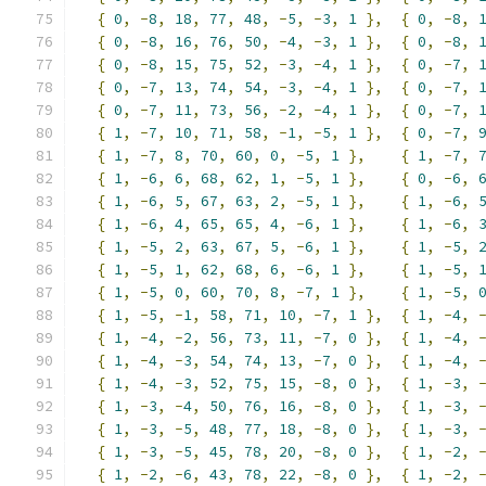
{
0
,
-
8
,
18
,
77
,
48
,
-
5
,
-
3
,
1
},
{
0
,
-
8
,
{
0
,
-
8
,
16
,
76
,
50
,
-
4
,
-
3
,
1
},
{
0
,
-
8
,
{
0
,
-
8
,
15
,
75
,
52
,
-
3
,
-
4
,
1
},
{
0
,
-
7
,
{
0
,
-
7
,
13
,
74
,
54
,
-
3
,
-
4
,
1
},
{
0
,
-
7
,
{
0
,
-
7
,
11
,
73
,
56
,
-
2
,
-
4
,
1
},
{
0
,
-
7
,
{
1
,
-
7
,
10
,
71
,
58
,
-
1
,
-
5
,
1
},
{
0
,
-
7
,
{
1
,
-
7
,
8
,
70
,
60
,
0
,
-
5
,
1
},
{
1
,
-
7
,
{
1
,
-
6
,
6
,
68
,
62
,
1
,
-
5
,
1
},
{
0
,
-
6
,
{
1
,
-
6
,
5
,
67
,
63
,
2
,
-
5
,
1
},
{
1
,
-
6
,
{
1
,
-
6
,
4
,
65
,
65
,
4
,
-
6
,
1
},
{
1
,
-
6
,
{
1
,
-
5
,
2
,
63
,
67
,
5
,
-
6
,
1
},
{
1
,
-
5
,
{
1
,
-
5
,
1
,
62
,
68
,
6
,
-
6
,
1
},
{
1
,
-
5
,
{
1
,
-
5
,
0
,
60
,
70
,
8
,
-
7
,
1
},
{
1
,
-
5
,
{
1
,
-
5
,
-
1
,
58
,
71
,
10
,
-
7
,
1
},
{
1
,
-
4
,
{
1
,
-
4
,
-
2
,
56
,
73
,
11
,
-
7
,
0
},
{
1
,
-
4
,
{
1
,
-
4
,
-
3
,
54
,
74
,
13
,
-
7
,
0
},
{
1
,
-
4
,
{
1
,
-
4
,
-
3
,
52
,
75
,
15
,
-
8
,
0
},
{
1
,
-
3
,
{
1
,
-
3
,
-
4
,
50
,
76
,
16
,
-
8
,
0
},
{
1
,
-
3
,
{
1
,
-
3
,
-
5
,
48
,
77
,
18
,
-
8
,
0
},
{
1
,
-
3
,
{
1
,
-
3
,
-
5
,
45
,
78
,
20
,
-
8
,
0
},
{
1
,
-
2
,
{
1
,
-
2
,
-
6
,
43
,
78
,
22
,
-
8
,
0
},
{
1
,
-
2
,