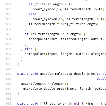
if
(
filteredlength 
&
1
)
        down2_symodd
(
in
,
 filteredlength
,
 out
);
else
        down2_symeven
(
in
,
 filteredlength
,
 out
)
      filteredlength 
=
 proj_filteredlength
;
}
if
(
filteredlength 
!=
 olength
)
{
      interpolate
(
out
,
 filteredlength
,
 output
,
}
}
else
{
    interpolate
(
input
,
 length
,
 output
,
 olength
}
}
static
void
 upscale_multistep_double_prec
(
cons
doub
  assert
(
length 
<
 olength
);
  interpolate_double_prec
(
input
,
 length
,
 outpu
}
static
void
 fill_col_to_arr
(
uint8_t
*
img
,
int
 