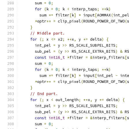
      sum 
=
0
;
for
(
k 
=
0
;
 k 
<
 interp_taps
;
++
k
)
        sum 
+=
 filter
[
k
]
*
 input
[
AOMMAX
(
int_pe
*
optr
++
=
 clip_pixel
(
ROUND_POWER_OF_TWO
(
}
// Middle part.
for
(;
 x 
<=
 x2
;
++
x
,
 y 
+=
 delta
)
{
      int_pel 
=
 y 
>>
 RS_SCALE_SUBPEL_BITS
;
      sub_pel 
=
(
y 
>>
 RS_SCALE_EXTRA_BITS
)
&
 R
const
int16_t
*
filter 
=
&
interp_filters
[
      sum 
=
0
;
for
(
k 
=
0
;
 k 
<
 interp_taps
;
++
k
)
        sum 
+=
 filter
[
k
]
*
 input
[
int_pel 
-
 int
*
optr
++
=
 clip_pixel
(
ROUND_POWER_OF_TWO
(
}
// End part.
for
(;
 x 
<
 out_length
;
++
x
,
 y 
+=
 delta
)
{
      int_pel 
=
 y 
>>
 RS_SCALE_SUBPEL_BITS
;
      sub_pel 
=
(
y 
>>
 RS_SCALE_EXTRA_BITS
)
&
 R
const
int16_t
*
filter 
=
&
interp_filters
[
      sum 
=
0
;