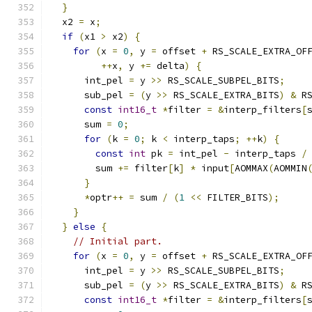
}
  x2 
=
 x
;
if
(
x1 
>
 x2
)
{
for
(
x 
=
0
,
 y 
=
 offset 
+
 RS_SCALE_EXTRA_OF
++
x
,
 y 
+=
 delta
)
{
      int_pel 
=
 y 
>>
 RS_SCALE_SUBPEL_BITS
;
      sub_pel 
=
(
y 
>>
 RS_SCALE_EXTRA_BITS
)
&
 R
const
int16_t
*
filter 
=
&
interp_filters
[
      sum 
=
0
;
for
(
k 
=
0
;
 k 
<
 interp_taps
;
++
k
)
{
const
int
 pk 
=
 int_pel 
-
 interp_taps 
/
        sum 
+=
 filter
[
k
]
*
 input
[
AOMMAX
(
AOMMIN
}
*
optr
++
=
 sum 
/
(
1
<<
 FILTER_BITS
);
}
}
else
{
// Initial part.
for
(
x 
=
0
,
 y 
=
 offset 
+
 RS_SCALE_EXTRA_OF
      int_pel 
=
 y 
>>
 RS_SCALE_SUBPEL_BITS
;
      sub_pel 
=
(
y 
>>
 RS_SCALE_EXTRA_BITS
)
&
 R
const
int16_t
*
filter 
=
&
interp_filters
[