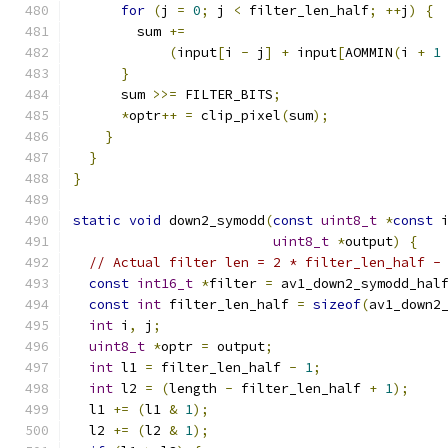
for
(
j 
=
0
;
 j 
<
 filter_len_half
;
++
j
)
{
        sum 
+=
(
input
[
i 
-
 j
]
+
 input
[
AOMMIN
(
i 
+
1
}
      sum 
>>=
 FILTER_BITS
;
*
optr
++
=
 clip_pixel
(
sum
);
}
}
}
static
void
 down2_symodd
(
const
uint8_t
*
const
 
uint8_t
*
output
)
{
// Actual filter len = 2 * filter_len_half -
const
int16_t
*
filter 
=
 av1_down2_symodd_hal
const
int
 filter_len_half 
=
sizeof
(
av1_down2
int
 i
,
 j
;
uint8_t
*
optr 
=
 output
;
int
 l1 
=
 filter_len_half 
-
1
;
int
 l2 
=
(
length 
-
 filter_len_half 
+
1
);
  l1 
+=
(
l1 
&
1
);
  l2 
+=
(
l2 
&
1
);