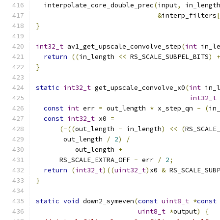
  interpolate_core_double_prec
(
input
,
 in_lengt
&
interp_filters
}
int32_t
 av1_get_upscale_convolve_step
(
int
 in_l
return
((
in_length 
<<
 RS_SCALE_SUBPEL_BITS
)
}
static
int32_t
 get_upscale_convolve_x0
(
int
 in_
int32_t
const
int
 err 
=
 out_length 
*
 x_step_qn 
-
(
in
const
int32_t
 x0 
=
(-((
out_length 
-
 in_length
)
<<
(
RS_SCALE
       out_length 
/
2
)
/
          out_length 
+
      RS_SCALE_EXTRA_OFF 
-
 err 
/
2
;
return
(
int32_t
)((
uint32_t
)
x0 
&
 RS_SCALE_SUB
}
static
void
 down2_symeven
(
const
uint8_t
*
const
uint8_t
*
output
)
{