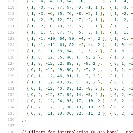
{
2
,
-
4
,
-
4
,
80
,
64
,
-
10
,
-
1
,
1
},
{
1
,
-
4
,
{
1
,
-
3
,
-
5
,
77
,
67
,
-
9
,
-
1
,
1
},
{
1
,
-
3
,
{
1
,
-
3
,
-
6
,
75
,
70
,
-
8
,
-
2
,
1
},
{
1
,
-
2
,
{
1
,
-
2
,
-
7
,
72
,
72
,
-
7
,
-
2
,
1
},
{
1
,
-
2
,
{
1
,
-
2
,
-
8
,
70
,
75
,
-
6
,
-
3
,
1
},
{
1
,
-
1
,
{
1
,
-
1
,
-
9
,
67
,
77
,
-
5
,
-
3
,
1
},
{
1
,
-
1
,
{
1
,
-
1
,
-
10
,
64
,
80
,
-
4
,
-
4
,
2
},
{
1
,
-
1
,
{
1
,
-
1
,
-
11
,
61
,
82
,
-
2
,
-
4
,
2
},
{
1
,
0
,
-
{
1
,
0
,
-
11
,
58
,
84
,
-
1
,
-
5
,
2
},
{
1
,
0
,
-
{
1
,
0
,
-
12
,
55
,
86
,
1
,
-
5
,
2
},
{
1
,
0
,
-
{
1
,
0
,
-
12
,
52
,
88
,
3
,
-
6
,
2
},
{
0
,
1
,
-
{
0
,
1
,
-
12
,
49
,
90
,
5
,
-
7
,
2
},
{
1
,
1
,
-
{
0
,
1
,
-
12
,
46
,
91
,
7
,
-
7
,
2
},
{
1
,
1
,
-
{
1
,
1
,
-
12
,
43
,
92
,
9
,
-
8
,
2
},
{
0
,
1
,
-
{
0
,
1
,
-
12
,
40
,
93
,
12
,
-
8
,
2
},
{
0
,
2
,
-
{
0
,
2
,
-
12
,
37
,
94
,
14
,
-
9
,
2
},
{
0
,
2
,
-
{
0
,
2
,
-
12
,
34
,
95
,
17
,
-
10
,
2
},
{
0
,
2
,
-
{
0
,
2
,
-
12
,
31
,
96
,
19
,
-
10
,
2
},
{
0
,
2
,
-
{
0
,
2
,
-
11
,
28
,
96
,
22
,
-
11
,
2
},
{
0
,
2
,
-
};
// Filters for interpolation (0.875-band) - no