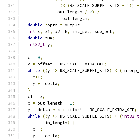
<<
(
RS_SCALE_SUBPEL_BITS 
-
1
))
              out_length 
/
2
)
/
                out_length
;
double
*
optr 
=
 output
;
int
 x
,
 x1
,
 x2
,
 k
,
 int_pel
,
 sub_pel
;
double
 sum
;
int32_t
 y
;
  x 
=
0
;
  y 
=
 offset 
+
 RS_SCALE_EXTRA_OFF
;
while
((
y 
>>
 RS_SCALE_SUBPEL_BITS
)
<
(
interp
    x
++;
    y 
+=
 delta
;
}
  x1 
=
 x
;
  x 
=
 out_length 
-
1
;
  y 
=
 delta 
*
 x 
+
 offset 
+
 RS_SCALE_EXTRA_OFF
;
while
((
y 
>>
 RS_SCALE_SUBPEL_BITS
)
+
(
int32_
         in_length
)
{
    x
--;
    y 
-=
 delta
;