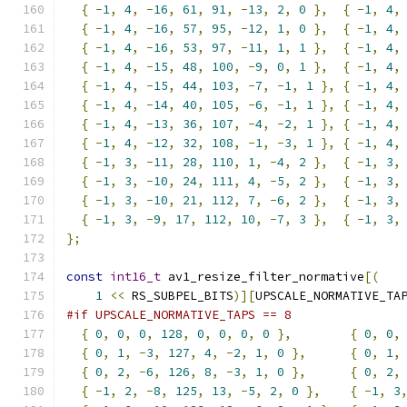
{
-
1
,
4
,
-
16
,
61
,
91
,
-
13
,
2
,
0
},
{
-
1
,
4
,
{
-
1
,
4
,
-
16
,
57
,
95
,
-
12
,
1
,
0
},
{
-
1
,
4
,
{
-
1
,
4
,
-
16
,
53
,
97
,
-
11
,
1
,
1
},
{
-
1
,
4
,
{
-
1
,
4
,
-
15
,
48
,
100
,
-
9
,
0
,
1
},
{
-
1
,
4
,
{
-
1
,
4
,
-
15
,
44
,
103
,
-
7
,
-
1
,
1
},
{
-
1
,
4
,
{
-
1
,
4
,
-
14
,
40
,
105
,
-
6
,
-
1
,
1
},
{
-
1
,
4
,
{
-
1
,
4
,
-
13
,
36
,
107
,
-
4
,
-
2
,
1
},
{
-
1
,
4
,
{
-
1
,
4
,
-
12
,
32
,
108
,
-
1
,
-
3
,
1
},
{
-
1
,
4
,
{
-
1
,
3
,
-
11
,
28
,
110
,
1
,
-
4
,
2
},
{
-
1
,
3
,
{
-
1
,
3
,
-
10
,
24
,
111
,
4
,
-
5
,
2
},
{
-
1
,
3
,
{
-
1
,
3
,
-
10
,
21
,
112
,
7
,
-
6
,
2
},
{
-
1
,
3
,
{
-
1
,
3
,
-
9
,
17
,
112
,
10
,
-
7
,
3
},
{
-
1
,
3
,
};
const
int16_t
 av1_resize_filter_normative
[(
1
<<
 RS_SUBPEL_BITS
)][
UPSCALE_NORMATIVE_TA
#if UPSCALE_NORMATIVE_TAPS == 8
{
0
,
0
,
0
,
128
,
0
,
0
,
0
,
0
},
{
0
,
0
,
{
0
,
1
,
-
3
,
127
,
4
,
-
2
,
1
,
0
},
{
0
,
1
,
{
0
,
2
,
-
6
,
126
,
8
,
-
3
,
1
,
0
},
{
0
,
2
,
{
-
1
,
2
,
-
8
,
125
,
13
,
-
5
,
2
,
0
},
{
-
1
,
3