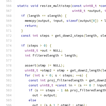
static
void
 resize_multistep
(
const
uint8_t
*
co
uint8_t
*
output
,
if
(
length 
==
 olength
)
{
    memcpy
(
output
,
 input
,
sizeof
(
output
[
0
])
*
 
return
;
}
const
int
 steps 
=
 get_down2_steps
(
length
,
 ol
if
(
steps 
>
0
)
{
uint8_t
*
out 
=
 NULL
;
int
 filteredlength 
=
 length
;
    assert
(
otmp 
!=
 NULL
);
uint8_t
*
otmp2 
=
 otmp 
+
 get_down2_length
(
l
for
(
int
 s 
=
0
;
 s 
<
 steps
;
++
s
)
{
const
int
 proj_filteredlength 
=
 get_down
const
uint8_t
*
const
 in 
=
(
s 
==
0
?
 inpu
if
(
s 
==
 steps 
-
1
&&
 proj_filteredlengt
        out 
=
 output
;
else
        out 
=
(
s 
&
1
?
 otmp2 
:
 otmp
);