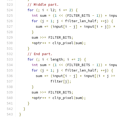
// Middle part.
for
(;
 i 
<
 l2
;
 i 
+=
2
)
{
int
 sum 
=
(
1
<<
(
FILTER_BITS 
-
1
))
+
 inp
for
(
j 
=
1
;
 j 
<
 filter_len_half
;
++
j
)
{
        sum 
+=
(
input
[
i 
-
 j
]
+
 input
[
i 
+
 j
])
*
}
      sum 
>>=
 FILTER_BITS
;
*
optr
++
=
 clip_pixel
(
sum
);
}
// End part.
for
(;
 i 
<
 length
;
 i 
+=
2
)
{
int
 sum 
=
(
1
<<
(
FILTER_BITS 
-
1
))
+
 inp
for
(
j 
=
1
;
 j 
<
 filter_len_half
;
++
j
)
{
        sum 
+=
(
input
[
i 
-
 j
]
+
 input
[(
i 
+
 j 
>=
               filter
[
j
];
}
      sum 
>>=
 FILTER_BITS
;
*
optr
++
=
 clip_pixel
(
sum
);
}
}
}