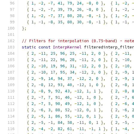
{
1
,
-
2
,
-
7
,
41
,
79
,
24
,
-
8
,
0
},
{
1
,
-
2
,
{
1
,
-
2
,
-
7
,
39
,
79
,
26
,
-
8
,
0
},
{
1
,
-
2
,
{
1
,
-
2
,
-
7
,
37
,
80
,
28
,
-
8
,
-
1
},
{
1
,
-
2
,
{
1
,
-
1
,
-
8
,
35
,
80
,
30
,
-
8
,
-
1
},
{
1
,
-
1
,
};
// Filters for interpolation (0.75-band) - not
static
const
InterpKernel
 filteredinterp_filte
{
2
,
-
11
,
25
,
96
,
25
,
-
11
,
2
,
0
},
{
2
,
-
11
,
{
2
,
-
11
,
22
,
96
,
28
,
-
11
,
2
,
0
},
{
2
,
-
10
,
{
2
,
-
10
,
19
,
96
,
31
,
-
12
,
2
,
0
},
{
2
,
-
10
,
{
2
,
-
10
,
17
,
95
,
34
,
-
12
,
2
,
0
},
{
2
,
-
9
,
{
2
,
-
9
,
14
,
94
,
37
,
-
12
,
2
,
0
},
{
2
,
-
9
,
{
2
,
-
8
,
12
,
93
,
40
,
-
12
,
1
,
0
},
{
2
,
-
8
,
{
2
,
-
8
,
9
,
92
,
43
,
-
12
,
1
,
1
},
{
2
,
-
8
,
{
2
,
-
7
,
7
,
91
,
46
,
-
12
,
1
,
0
},
{
2
,
-
7
,
{
2
,
-
7
,
5
,
90
,
49
,
-
12
,
1
,
0
},
{
2
,
-
6
,
{
2
,
-
6
,
3
,
88
,
52
,
-
12
,
0
,
1
},
{
2
,
-
6
,
{
2
,
-
5
,
1
,
86
,
55
,
-
12
,
0
,
1
},
{
2
,
-
5
,
{
2
,
-
5
,
-
1
,
84
,
58
,
-
11
,
0
,
1
},
{
2
,
-
5
,
{
2
,
-
4
,
-
2
,
82
,
61
,
-
11
,
-
1
,
1
},
{
1
,
-
4
,