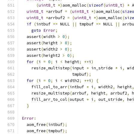
(
uint8_t
*)
aom_malloc
(
sizeof
(
uint8_t
)
*
 
uint8_t
*
arrbuf 
=
(
uint8_t
*)
aom_malloc
(
size
uint8_t
*
arrbuf2 
=
(
uint8_t
*)
aom_malloc
(
siz
if
(
intbuf 
==
 NULL 
||
 tmpbuf 
==
 NULL 
||
 arrb
goto
Error
;
  assert
(
width 
>
0
);
  assert
(
height 
>
0
);
  assert
(
width2 
>
0
);
  assert
(
height2 
>
0
);
for
(
i 
=
0
;
 i 
<
 height
;
++
i
)
    resize_multistep
(
input 
+
 in_stride 
*
 i
,
 wi
                     tmpbuf
);
for
(
i 
=
0
;
 i 
<
 width2
;
++
i
)
{
    fill_col_to_arr
(
intbuf 
+
 i
,
 width2
,
 height
    resize_multistep
(
arrbuf
,
 height
,
 arrbuf2
,
 
    fill_arr_to_col
(
output 
+
 i
,
 out_stride
,
 he
}
Error
:
  aom_free
(
intbuf
);
  aom_free
(
tmpbuf
);