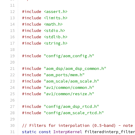
#include
<assert.h>
#include
<limits.h>
#include
<math.h>
#include
<stdio.h>
#include
<stdlib.h>
#include
<string.h>
#include
"config/aom_config.h"
#include
"aom_dsp/aom_dsp_common.h"
#include
"aom_ports/mem.h"
#include
"aom_scale/aom_scale.h"
#include
"av1/common/common.h"
#include
"av1/common/resize.h"
#include
"config/aom_dsp_rtcd.h"
#include
"config/aom_scale_rtcd.h"
// Filters for interpolation (0.5-band) - note
static
const
InterpKernel
 filteredinterp_filte