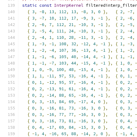
static
const
InterpKernel
 filteredinterp_filte
{
3
,
-
8
,
13
,
112
,
13
,
-
8
,
3
,
0
},
{
2
,
-
7
,
{
3
,
-
7
,
10
,
112
,
17
,
-
9
,
3
,
-
1
},
{
2
,
-
6
,
{
2
,
-
6
,
7
,
112
,
21
,
-
10
,
3
,
-
1
},
{
2
,
-
5
,
{
2
,
-
5
,
4
,
111
,
24
,
-
10
,
3
,
-
1
},
{
2
,
-
4
,
{
2
,
-
4
,
1
,
110
,
28
,
-
11
,
3
,
-
1
},
{
2
,
-
4
,
{
1
,
-
3
,
-
1
,
108
,
32
,
-
12
,
4
,
-
1
},
{
1
,
-
3
,
{
1
,
-
2
,
-
4
,
107
,
36
,
-
13
,
4
,
-
1
},
{
1
,
-
2
,
{
1
,
-
1
,
-
6
,
105
,
40
,
-
14
,
4
,
-
1
},
{
1
,
-
1
,
{
1
,
-
1
,
-
7
,
103
,
44
,
-
15
,
4
,
-
1
},
{
1
,
0
,
{
1
,
0
,
-
9
,
100
,
48
,
-
15
,
4
,
-
1
},
{
1
,
0
,
{
1
,
1
,
-
11
,
97
,
53
,
-
16
,
4
,
-
1
},
{
0
,
1
,
{
0
,
1
,
-
12
,
95
,
57
,
-
16
,
4
,
-
1
},
{
0
,
2
,
{
0
,
2
,
-
13
,
91
,
61
,
-
16
,
4
,
-
1
},
{
0
,
2
,
{
0
,
2
,
-
14
,
88
,
65
,
-
16
,
4
,
-
1
},
{
0
,
2
,
{
0
,
3
,
-
15
,
84
,
69
,
-
17
,
4
,
0
},
{
0
,
3
,
{
0
,
3
,
-
16
,
81
,
73
,
-
16
,
3
,
0
},
{
0
,
3
,
{
0
,
3
,
-
16
,
77
,
77
,
-
16
,
3
,
0
},
{
0
,
3
,
{
0
,
3
,
-
16
,
73
,
81
,
-
16
,
3
,
0
},
{
0
,
4
,
{
0
,
4
,
-
17
,
69
,
84
,
-
15
,
3
,
0
},
{
0
,
4
,
{
-
1
,
4
,
-
16
,
65
,
88
,
-
14
,
2
,
0
},
{
-
1
,
4
,