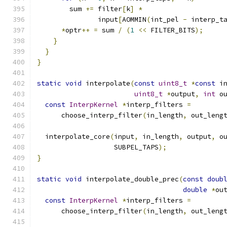
        sum 
+=
 filter
[
k
]
*
               input
[
AOMMIN
(
int_pel 
-
 interp_t
*
optr
++
=
 sum 
/
(
1
<<
 FILTER_BITS
);
}
}
}
static
void
 interpolate
(
const
uint8_t
*
const
 i
uint8_t
*
output
,
int
 o
const
InterpKernel
*
interp_filters 
=
      choose_interp_filter
(
in_length
,
 out_leng
  interpolate_core
(
input
,
 in_length
,
 output
,
 o
                   SUBPEL_TAPS
);
}
static
void
 interpolate_double_prec
(
const
doub
double
*
ou
const
InterpKernel
*
interp_filters 
=
      choose_interp_filter
(
in_length
,
 out_leng