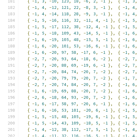
{
-
1
,
3
,
-
10
,
123
,
18
,
-
6
,
2
,
-
1
},
{
-
1
,
3
{
-
1
,
4
,
-
12
,
121
,
22
,
-
8
,
3
,
-
1
},
{
-
1
,
4
{
-
1
,
4
,
-
14
,
118
,
28
,
-
9
,
3
,
-
1
},
{
-
1
,
4
{
-
1
,
5
,
-
16
,
116
,
32
,
-
11
,
4
,
-
1
},
{
-
1
,
5
{
-
1
,
5
,
-
17
,
112
,
38
,
-
12
,
4
,
-
1
},
{
-
1
,
5
{
-
1
,
5
,
-
18
,
109
,
43
,
-
14
,
5
,
-
1
},
{
-
1
,
6
{
-
1
,
6
,
-
19
,
105
,
48
,
-
15
,
5
,
-
1
},
{
-
1
,
6
{
-
1
,
6
,
-
20
,
101
,
53
,
-
16
,
6
,
-
1
},
{
-
1
,
6
{
-
1
,
6
,
-
20
,
97
,
58
,
-
17
,
6
,
-
1
},
{
-
1
,
6
{
-
2
,
7
,
-
20
,
93
,
64
,
-
18
,
6
,
-
2
},
{
-
2
,
7
{
-
2
,
7
,
-
20
,
88
,
69
,
-
19
,
6
,
-
1
},
{
-
2
,
7
{
-
2
,
7
,
-
20
,
84
,
74
,
-
20
,
7
,
-
2
},
{
-
2
,
7
{
-
2
,
7
,
-
20
,
79
,
79
,
-
20
,
7
,
-
2
},
{
-
1
,
7
{
-
2
,
7
,
-
20
,
74
,
84
,
-
20
,
7
,
-
2
},
{
-
1
,
6
{
-
1
,
6
,
-
19
,
69
,
88
,
-
20
,
7
,
-
2
},
{
-
1
,
6
{
-
2
,
6
,
-
18
,
64
,
93
,
-
20
,
7
,
-
2
},
{
-
1
,
6
{
-
1
,
6
,
-
17
,
58
,
97
,
-
20
,
6
,
-
1
},
{
-
1
,
6
{
-
1
,
6
,
-
16
,
53
,
101
,
-
20
,
6
,
-
1
},
{
-
1
,
5
{
-
1
,
5
,
-
15
,
48
,
105
,
-
19
,
6
,
-
1
},
{
-
1
,
5
{
-
1
,
5
,
-
14
,
43
,
109
,
-
18
,
5
,
-
1
},
{
-
1
,
5
{
-
1
,
4
,
-
12
,
38
,
112
,
-
17
,
5
,
-
1
},
{
-
1
,
4
{
-
1
,
4
,
-
11
,
32
,
116
,
-
16
,
5
,
-
1
},
{
-
1
,
4