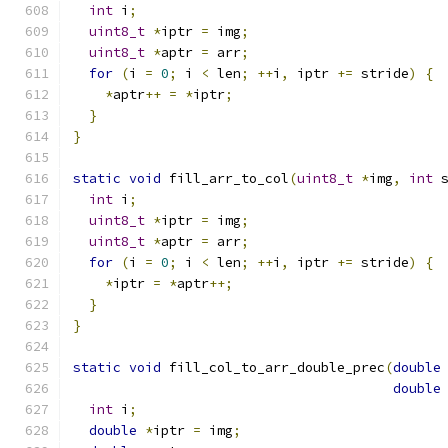
int
 i
;
uint8_t
*
iptr 
=
 img
;
uint8_t
*
aptr 
=
 arr
;
for
(
i 
=
0
;
 i 
<
 len
;
++
i
,
 iptr 
+=
 stride
)
{
*
aptr
++
=
*
iptr
;
}
}
static
void
 fill_arr_to_col
(
uint8_t
*
img
,
int
 
int
 i
;
uint8_t
*
iptr 
=
 img
;
uint8_t
*
aptr 
=
 arr
;
for
(
i 
=
0
;
 i 
<
 len
;
++
i
,
 iptr 
+=
 stride
)
{
*
iptr 
=
*
aptr
++;
}
}
static
void
 fill_col_to_arr_double_prec
(
double
double
int
 i
;
double
*
iptr 
=
 img
;