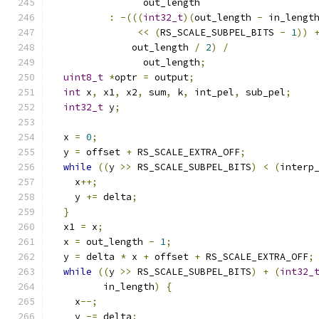
                out_length
:
-(((
int32_t
)(
out_length 
-
 in_lengt
<<
(
RS_SCALE_SUBPEL_BITS 
-
1
))
              out_length 
/
2
)
/
                out_length
;
uint8_t
*
optr 
=
 output
;
int
 x
,
 x1
,
 x2
,
 sum
,
 k
,
 int_pel
,
 sub_pel
;
int32_t
 y
;
  x 
=
0
;
  y 
=
 offset 
+
 RS_SCALE_EXTRA_OFF
;
while
((
y 
>>
 RS_SCALE_SUBPEL_BITS
)
<
(
interp
    x
++;
    y 
+=
 delta
;
}
  x1 
=
 x
;
  x 
=
 out_length 
-
1
;
  y 
=
 delta 
*
 x 
+
 offset 
+
 RS_SCALE_EXTRA_OFF
;
while
((
y 
>>
 RS_SCALE_SUBPEL_BITS
)
+
(
int32_
         in_length
)
{
    x
--;
    y 
-=
 delta
;