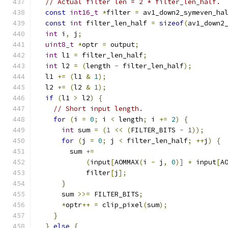
// Actual filter len = 2 * filter_len_half.
const
int16_t
*
filter 
=
 av1_down2_symeven_ha
const
int
 filter_len_half 
=
sizeof
(
av1_down2
int
 i
,
 j
;
uint8_t
*
optr 
=
 output
;
int
 l1 
=
 filter_len_half
;
int
 l2 
=
(
length 
-
 filter_len_half
);
  l1 
+=
(
l1 
&
1
);
  l2 
+=
(
l2 
&
1
);
if
(
l1 
>
 l2
)
{
// Short input length.
for
(
i 
=
0
;
 i 
<
 length
;
 i 
+=
2
)
{
int
 sum 
=
(
1
<<
(
FILTER_BITS 
-
1
));
for
(
j 
=
0
;
 j 
<
 filter_len_half
;
++
j
)
{
        sum 
+=
(
input
[
AOMMAX
(
i 
-
 j
,
0
)]
+
 input
[
A
            filter
[
j
];
}
      sum 
>>=
 FILTER_BITS
;
*
optr
++
=
 clip_pixel
(
sum
);
}
}
else
{