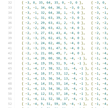
{
-
3
,
0
,
35
,
64
,
35
,
0
,
-
3
,
0
},
{
-
3
,
0
,
{
-
3
,
-
1
,
34
,
64
,
36
,
1
,
-
3
,
0
},
{
-
3
,
-
1
{
-
3
,
-
1
,
32
,
64
,
38
,
1
,
-
3
,
0
},
{
-
3
,
-
1
{
-
3
,
-
1
,
31
,
63
,
39
,
2
,
-
3
,
0
},
{
-
2
,
-
2
{
-
2
,
-
2
,
29
,
63
,
41
,
2
,
-
3
,
0
},
{
-
2
,
-
2
{
-
2
,
-
2
,
28
,
63
,
42
,
3
,
-
4
,
0
},
{
-
2
,
-
2
{
-
2
,
-
3
,
27
,
63
,
43
,
4
,
-
4
,
0
},
{
-
2
,
-
3
{
-
2
,
-
3
,
25
,
62
,
45
,
5
,
-
4
,
0
},
{
-
2
,
-
3
{
-
2
,
-
3
,
24
,
62
,
46
,
5
,
-
4
,
0
},
{
-
2
,
-
3
{
-
2
,
-
3
,
23
,
61
,
47
,
6
,
-
4
,
0
},
{
-
2
,
-
3
{
-
2
,
-
3
,
21
,
60
,
49
,
7
,
-
4
,
0
},
{
-
1
,
-
4
{
-
1
,
-
4
,
20
,
60
,
50
,
8
,
-
4
,
-
1
},
{
-
1
,
-
4
{
-
1
,
-
4
,
19
,
59
,
51
,
9
,
-
4
,
-
1
},
{
-
1
,
-
4
{
-
1
,
-
4
,
17
,
58
,
52
,
11
,
-
4
,
-
1
},
{
-
1
,
-
4
{
-
1
,
-
4
,
16
,
57
,
53
,
12
,
-
4
,
-
1
},
{
-
1
,
-
4
{
-
1
,
-
4
,
15
,
56
,
54
,
13
,
-
4
,
-
1
},
{
-
1
,
-
4
{
-
1
,
-
4
,
14
,
55
,
55
,
14
,
-
4
,
-
1
},
{
-
1
,
-
4
{
-
1
,
-
4
,
13
,
54
,
56
,
15
,
-
4
,
-
1
},
{
-
1
,
-
4
{
-
1
,
-
4
,
12
,
53
,
57
,
16
,
-
4
,
-
1
},
{
-
1
,
-
4
{
-
1
,
-
4
,
11
,
52
,
58
,
17
,
-
4
,
-
1
},
{
-
1
,
-
4
{
-
1
,
-
4
,
9
,
51
,
59
,
19
,
-
4
,
-
1
},
{
-
1
,
-
4