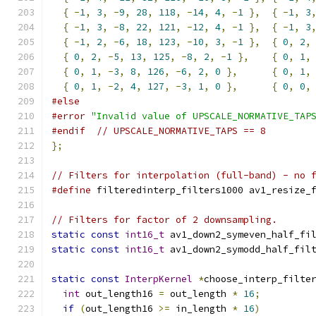
{
-
1
,
3
,
-
9
,
28
,
118
,
-
14
,
4
,
-
1
},
{
-
1
,
3
{
-
1
,
3
,
-
8
,
22
,
121
,
-
12
,
4
,
-
1
},
{
-
1
,
3
{
-
1
,
2
,
-
6
,
18
,
123
,
-
10
,
3
,
-
1
},
{
0
,
2
,
{
0
,
2
,
-
5
,
13
,
125
,
-
8
,
2
,
-
1
},
{
0
,
1
,
{
0
,
1
,
-
3
,
8
,
126
,
-
6
,
2
,
0
},
{
0
,
1
,
{
0
,
1
,
-
2
,
4
,
127
,
-
3
,
1
,
0
},
{
0
,
0
,
#else
#error
"Invalid value of UPSCALE_NORMATIVE_TAP
#endif
// UPSCALE_NORMATIVE_TAPS == 8
};
// Filters for interpolation (full-band) - no 
#define
 filteredinterp_filters1000 av1_resize_
// Filters for factor of 2 downsampling.
static
const
int16_t
 av1_down2_symeven_half_fi
static
const
int16_t
 av1_down2_symodd_half_fil
static
const
InterpKernel
*
choose_interp_filte
int
 out_length16 
=
 out_length 
*
16
;
if
(
out_length16 
>=
 in_length 
*
16
)