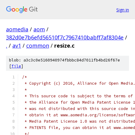
Sign in
aomedia
/
aom
/
382d0e7b6efd56510f7c7967410babff7af8304e
/
.
/
av1
/
common
/
resize.c
blob: a3c3c0e5160940974fbbbc84d7011fb4bd26f67e
[
file
]
/*
 * Copyright (c) 2016, Alliance for Open Media
 *
 * This source code is subject to the terms of
 * the Alliance for Open Media Patent License 
 * was not distributed with this source code i
 * obtain it at www.aomedia.org/license/softwa
 * Media Patent License 1.0 was not distribute
 * PATENTS file, you can obtain it at www.aome
 */