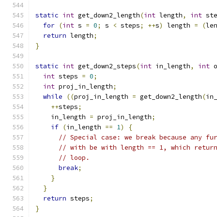
static
int
 get_down2_length
(
int
 length
,
int
 st
for
(
int
 s 
=
0
;
 s 
<
 steps
;
++
s
)
 length 
=
(
le
return
 length
;
}
static
int
 get_down2_steps
(
int
 in_length
,
int
 
int
 steps 
=
0
;
int
 proj_in_length
;
while
((
proj_in_length 
=
 get_down2_length
(
in
++
steps
;
    in_length 
=
 proj_in_length
;
if
(
in_length 
==
1
)
{
// Special case: we break because any fu
// with be with length == 1, which retur
// loop.
break
;
}
}
return
 steps
;
}