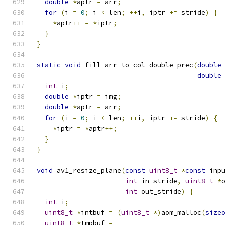
double
*
aptr 
=
 arr
;
for
(
i 
=
0
;
 i 
<
 len
;
++
i
,
 iptr 
+=
 stride
)
{
*
aptr
++
=
*
iptr
;
}
}
static
void
 fill_arr_to_col_double_prec
(
double
double
int
 i
;
double
*
iptr 
=
 img
;
double
*
aptr 
=
 arr
;
for
(
i 
=
0
;
 i 
<
 len
;
++
i
,
 iptr 
+=
 stride
)
{
*
iptr 
=
*
aptr
++;
}
}
void
 av1_resize_plane
(
const
uint8_t
*
const
 inp
int
 in_stride
,
uint8_t
*
int
 out_stride
)
{
int
 i
;
uint8_t
*
intbuf 
=
(
uint8_t
*)
aom_malloc
(
size
uint8_t
*
tmpbuf 
=