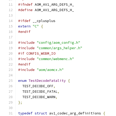
#ifndef
 AOM_AV1_ARG_DEFS_H_
#define
 AOM_AV1_ARG_DEFS_H_
#ifdef
 __cplusplus
extern
"C"
{
#endif
#include
"config/aom_config.h"
#include
"common/args_helper.h"
#if CONFIG_WEBM_IO
#include
"common/webmenc.h"
#endif
#include
"aom/aomcx.h"
enum
TestDecodeFatality
{
  TEST_DECODE_OFF
,
  TEST_DECODE_FATAL
,
  TEST_DECODE_WARN
,
};
typedef
struct
 av1_codec_arg_definitions 
{