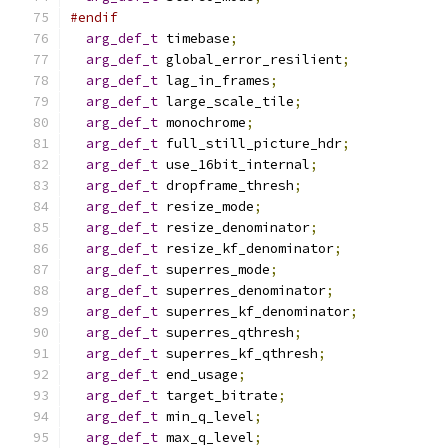
#endif
arg_def_t
 timebase
;
arg_def_t
 global_error_resilient
;
arg_def_t
 lag_in_frames
;
arg_def_t
 large_scale_tile
;
arg_def_t
 monochrome
;
arg_def_t
 full_still_picture_hdr
;
arg_def_t
 use_16bit_internal
;
arg_def_t
 dropframe_thresh
;
arg_def_t
 resize_mode
;
arg_def_t
 resize_denominator
;
arg_def_t
 resize_kf_denominator
;
arg_def_t
 superres_mode
;
arg_def_t
 superres_denominator
;
arg_def_t
 superres_kf_denominator
;
arg_def_t
 superres_qthresh
;
arg_def_t
 superres_kf_qthresh
;
arg_def_t
 end_usage
;
arg_def_t
 target_bitrate
;
arg_def_t
 min_q_level
;
arg_def_t
 max_q_level
;