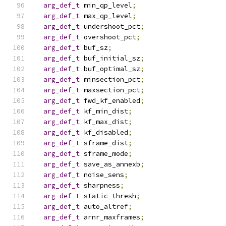
arg_def_t
 min_qp_level
;
arg_def_t
 max_qp_level
;
arg_def_t
 undershoot_pct
;
arg_def_t
 overshoot_pct
;
arg_def_t
 buf_sz
;
arg_def_t
 buf_initial_sz
;
arg_def_t
 buf_optimal_sz
;
arg_def_t
 minsection_pct
;
arg_def_t
 maxsection_pct
;
arg_def_t
 fwd_kf_enabled
;
arg_def_t
 kf_min_dist
;
arg_def_t
 kf_max_dist
;
arg_def_t
 kf_disabled
;
arg_def_t
 sframe_dist
;
arg_def_t
 sframe_mode
;
arg_def_t
 save_as_annexb
;
arg_def_t
 noise_sens
;
arg_def_t
 sharpness
;
arg_def_t
 static_thresh
;
arg_def_t
 auto_altref
;
arg_def_t
 arnr_maxframes
;