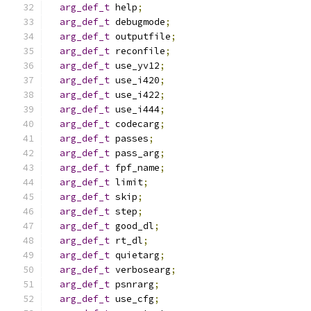
arg_def_t
 help
;
arg_def_t
 debugmode
;
arg_def_t
 outputfile
;
arg_def_t
 reconfile
;
arg_def_t
 use_yv12
;
arg_def_t
 use_i420
;
arg_def_t
 use_i422
;
arg_def_t
 use_i444
;
arg_def_t
 codecarg
;
arg_def_t
 passes
;
arg_def_t
 pass_arg
;
arg_def_t
 fpf_name
;
arg_def_t
 limit
;
arg_def_t
 skip
;
arg_def_t
 step
;
arg_def_t
 good_dl
;
arg_def_t
 rt_dl
;
arg_def_t
 quietarg
;
arg_def_t
 verbosearg
;
arg_def_t
 psnrarg
;
arg_def_t
 use_cfg
;