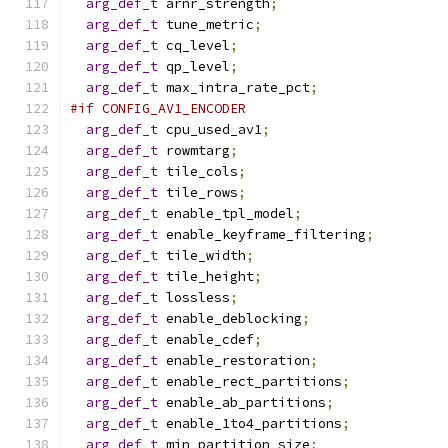
arg_def_t
 arnr_strength
;
arg_def_t
 tune_metric
;
arg_def_t
 cq_level
;
arg_def_t
 qp_level
;
arg_def_t
 max_intra_rate_pct
;
#if CONFIG_AV1_ENCODER
arg_def_t
 cpu_used_av1
;
arg_def_t
 rowmtarg
;
arg_def_t
 tile_cols
;
arg_def_t
 tile_rows
;
arg_def_t
 enable_tpl_model
;
arg_def_t
 enable_keyframe_filtering
;
arg_def_t
 tile_width
;
arg_def_t
 tile_height
;
arg_def_t
 lossless
;
arg_def_t
 enable_deblocking
;
arg_def_t
 enable_cdef
;
arg_def_t
 enable_restoration
;
arg_def_t
 enable_rect_partitions
;
arg_def_t
 enable_ab_partitions
;
arg_def_t
 enable_1to4_partitions
;
arg_def_t
 min_partition_size
;