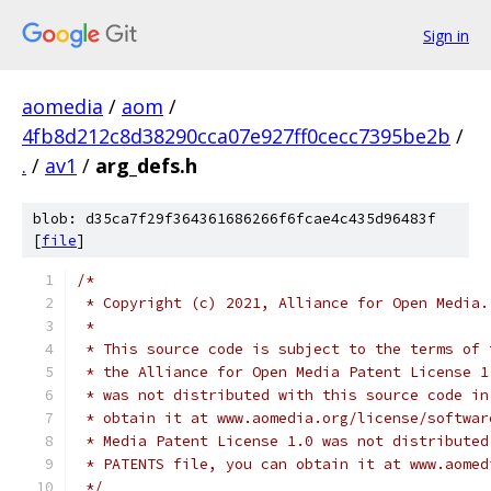
Sign in
aomedia
/
aom
/
4fb8d212c8d38290cca07e927ff0cecc7395be2b
/
.
/
av1
/
arg_defs.h
blob: d35ca7f29f364361686266f6fcae4c435d96483f
[
file
]
/*
 * Copyright (c) 2021, Alliance for Open Media.
 *
 * This source code is subject to the terms of 
 * the Alliance for Open Media Patent License 1
 * was not distributed with this source code in
 * obtain it at www.aomedia.org/license/softwar
 * Media Patent License 1.0 was not distributed
 * PATENTS file, you can obtain it at www.aomed
 */