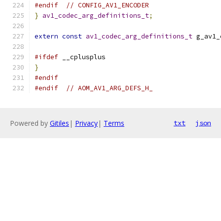
#endif
// CONFIG_AV1_ENCODER
}
av1_codec_arg_definitions_t
;
extern
const
av1_codec_arg_definitions_t
 g_av1_
#ifdef
 __cplusplus
}
#endif
#endif
// AOM_AV1_ARG_DEFS_H_
Powered by
Gitiles
|
Privacy
|
Terms
txt
json