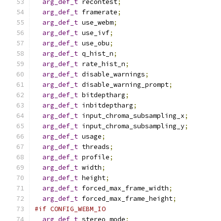
arg_def_t
 recontest
;
arg_def_t
 framerate
;
arg_def_t
 use_webm
;
arg_def_t
 use_ivf
;
arg_def_t
 use_obu
;
arg_def_t
 q_hist_n
;
arg_def_t
 rate_hist_n
;
arg_def_t
 disable_warnings
;
arg_def_t
 disable_warning_prompt
;
arg_def_t
 bitdeptharg
;
arg_def_t
 inbitdeptharg
;
arg_def_t
 input_chroma_subsampling_x
;
arg_def_t
 input_chroma_subsampling_y
;
arg_def_t
 usage
;
arg_def_t
 threads
;
arg_def_t
 profile
;
arg_def_t
 width
;
arg_def_t
 height
;
arg_def_t
 forced_max_frame_width
;
arg_def_t
 forced_max_frame_height
;
#if CONFIG_WEBM_IO
arg_def_t
 stereo_mode
;