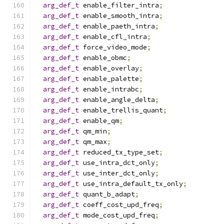
arg_def_t
 enable_filter_intra
;
arg_def_t
 enable_smooth_intra
;
arg_def_t
 enable_paeth_intra
;
arg_def_t
 enable_cfl_intra
;
arg_def_t
 force_video_mode
;
arg_def_t
 enable_obmc
;
arg_def_t
 enable_overlay
;
arg_def_t
 enable_palette
;
arg_def_t
 enable_intrabc
;
arg_def_t
 enable_angle_delta
;
arg_def_t
 enable_trellis_quant
;
arg_def_t
 enable_qm
;
arg_def_t
 qm_min
;
arg_def_t
 qm_max
;
arg_def_t
 reduced_tx_type_set
;
arg_def_t
 use_intra_dct_only
;
arg_def_t
 use_inter_dct_only
;
arg_def_t
 use_intra_default_tx_only
;
arg_def_t
 quant_b_adapt
;
arg_def_t
 coeff_cost_upd_freq
;
arg_def_t
 mode_cost_upd_freq
;