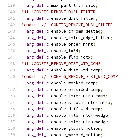
arg_def_t
 max_partition_size
;
#if !CONFIG_REMOVE_DUAL_FILTER
arg_def_t
 enable_dual_filter
;
#endif
// !CONFIG_REMOVE_DUAL_FILTER
arg_def_t
 enable_chroma_deltaq
;
arg_def_t
 enable_intra_edge_filter
;
arg_def_t
 enable_order_hint
;
arg_def_t
 enable_tx64
;
arg_def_t
 enable_flip_idtx
;
#if !CONFIG_REMOVE_DIST_WTD_COMP
arg_def_t
 enable_dist_wtd_comp
;
#endif
// !CONFIG_REMOVE_DIST_WTD_COMP
arg_def_t
 enable_masked_comp
;
arg_def_t
 enable_onesided_comp
;
arg_def_t
 enable_interintra_comp
;
arg_def_t
 enable_smooth_interintra
;
arg_def_t
 enable_diff_wtd_comp
;
arg_def_t
 enable_interinter_wedge
;
arg_def_t
 enable_interintra_wedge
;
arg_def_t
 enable_global_motion
;
arg_def_t
 enable_warped_motion
;