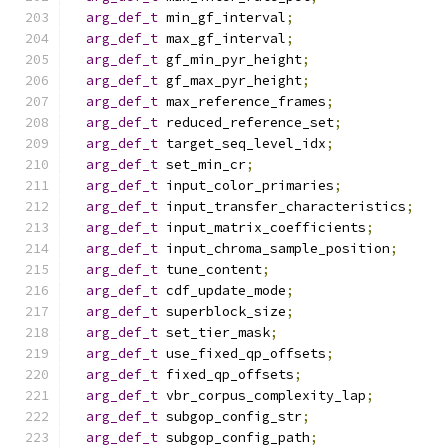
arg_def_t
 min_gf_interval
;
arg_def_t
 max_gf_interval
;
arg_def_t
 gf_min_pyr_height
;
arg_def_t
 gf_max_pyr_height
;
arg_def_t
 max_reference_frames
;
arg_def_t
 reduced_reference_set
;
arg_def_t
 target_seq_level_idx
;
arg_def_t
 set_min_cr
;
arg_def_t
 input_color_primaries
;
arg_def_t
 input_transfer_characteristics
;
arg_def_t
 input_matrix_coefficients
;
arg_def_t
 input_chroma_sample_position
;
arg_def_t
 tune_content
;
arg_def_t
 cdf_update_mode
;
arg_def_t
 superblock_size
;
arg_def_t
 set_tier_mask
;
arg_def_t
 use_fixed_qp_offsets
;
arg_def_t
 fixed_qp_offsets
;
arg_def_t
 vbr_corpus_complexity_lap
;
arg_def_t
 subgop_config_str
;
arg_def_t
 subgop_config_path
;