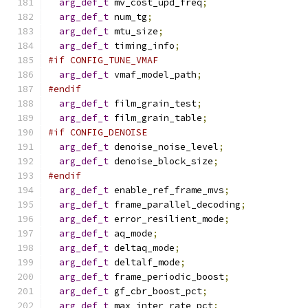
arg_def_t
 mv_cost_upd_freq
;
arg_def_t
 num_tg
;
arg_def_t
 mtu_size
;
arg_def_t
 timing_info
;
#if CONFIG_TUNE_VMAF
arg_def_t
 vmaf_model_path
;
#endif
arg_def_t
 film_grain_test
;
arg_def_t
 film_grain_table
;
#if CONFIG_DENOISE
arg_def_t
 denoise_noise_level
;
arg_def_t
 denoise_block_size
;
#endif
arg_def_t
 enable_ref_frame_mvs
;
arg_def_t
 frame_parallel_decoding
;
arg_def_t
 error_resilient_mode
;
arg_def_t
 aq_mode
;
arg_def_t
 deltaq_mode
;
arg_def_t
 deltalf_mode
;
arg_def_t
 frame_periodic_boost
;
arg_def_t
 gf_cbr_boost_pct
;
arg_def_t
 max_inter_rate_pct
;