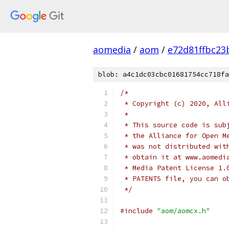
aomedia
/
aom
/
e72d81ffbc2
blob: a4c1dc03cbc01681754cc718fa
/*
 * Copyright (c) 2020, All
 *
 * This source code is sub
 * the Alliance for Open M
 * was not distributed wit
 * obtain it at www.aomedi
 * Media Patent License 1.
 * PATENTS file, you can o
 */
#include
"aom/aomcx.h"