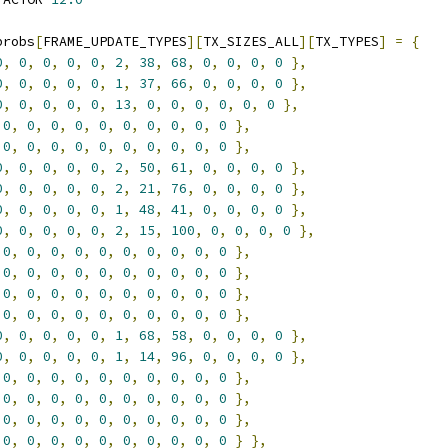
probs
[
FRAME_UPDATE_TYPES
][
TX_SIZES_ALL
][
TX_TYPES
]
=
{
0
,
0
,
0
,
0
,
0
,
2
,
38
,
68
,
0
,
0
,
0
,
0
},
0
,
0
,
0
,
0
,
0
,
1
,
37
,
66
,
0
,
0
,
0
,
0
},
0
,
0
,
0
,
0
,
0
,
13
,
0
,
0
,
0
,
0
,
0
,
0
},
0
,
0
,
0
,
0
,
0
,
0
,
0
,
0
,
0
,
0
},
0
,
0
,
0
,
0
,
0
,
0
,
0
,
0
,
0
,
0
},
0
,
0
,
0
,
0
,
0
,
2
,
50
,
61
,
0
,
0
,
0
,
0
},
0
,
0
,
0
,
0
,
0
,
2
,
21
,
76
,
0
,
0
,
0
,
0
},
0
,
0
,
0
,
0
,
0
,
1
,
48
,
41
,
0
,
0
,
0
,
0
},
0
,
0
,
0
,
0
,
0
,
2
,
15
,
100
,
0
,
0
,
0
,
0
},
0
,
0
,
0
,
0
,
0
,
0
,
0
,
0
,
0
,
0
},
0
,
0
,
0
,
0
,
0
,
0
,
0
,
0
,
0
,
0
},
0
,
0
,
0
,
0
,
0
,
0
,
0
,
0
,
0
,
0
},
0
,
0
,
0
,
0
,
0
,
0
,
0
,
0
,
0
,
0
},
0
,
0
,
0
,
0
,
0
,
1
,
68
,
58
,
0
,
0
,
0
,
0
},
0
,
0
,
0
,
0
,
0
,
1
,
14
,
96
,
0
,
0
,
0
,
0
},
0
,
0
,
0
,
0
,
0
,
0
,
0
,
0
,
0
,
0
},
0
,
0
,
0
,
0
,
0
,
0
,
0
,
0
,
0
,
0
},
0
,
0
,
0
,
0
,
0
,
0
,
0
,
0
,
0
,
0
},
0
,
0
,
0
,
0
,
0
,
0
,
0
,
0
,
0
,
0
}
},