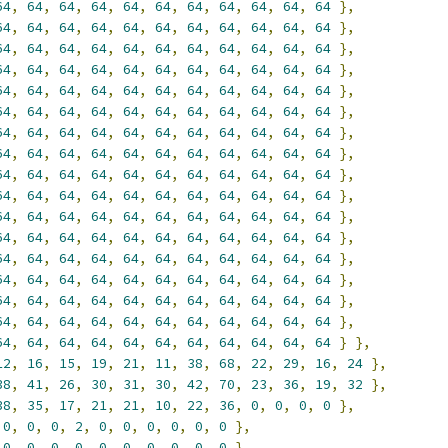
64
,
64
,
64
,
64
,
64
,
64
,
64
,
64
,
64
,
64
,
64
},
64
,
64
,
64
,
64
,
64
,
64
,
64
,
64
,
64
,
64
,
64
},
64
,
64
,
64
,
64
,
64
,
64
,
64
,
64
,
64
,
64
,
64
},
64
,
64
,
64
,
64
,
64
,
64
,
64
,
64
,
64
,
64
,
64
},
64
,
64
,
64
,
64
,
64
,
64
,
64
,
64
,
64
,
64
,
64
},
64
,
64
,
64
,
64
,
64
,
64
,
64
,
64
,
64
,
64
,
64
},
64
,
64
,
64
,
64
,
64
,
64
,
64
,
64
,
64
,
64
,
64
},
64
,
64
,
64
,
64
,
64
,
64
,
64
,
64
,
64
,
64
,
64
},
64
,
64
,
64
,
64
,
64
,
64
,
64
,
64
,
64
,
64
,
64
},
64
,
64
,
64
,
64
,
64
,
64
,
64
,
64
,
64
,
64
,
64
},
64
,
64
,
64
,
64
,
64
,
64
,
64
,
64
,
64
,
64
,
64
},
64
,
64
,
64
,
64
,
64
,
64
,
64
,
64
,
64
,
64
,
64
},
64
,
64
,
64
,
64
,
64
,
64
,
64
,
64
,
64
,
64
,
64
},
64
,
64
,
64
,
64
,
64
,
64
,
64
,
64
,
64
,
64
,
64
},
64
,
64
,
64
,
64
,
64
,
64
,
64
,
64
,
64
,
64
,
64
},
64
,
64
,
64
,
64
,
64
,
64
,
64
,
64
,
64
,
64
,
64
},
64
,
64
,
64
,
64
,
64
,
64
,
64
,
64
,
64
,
64
,
64
}
},
12
,
16
,
15
,
19
,
21
,
11
,
38
,
68
,
22
,
29
,
16
,
24
},
38
,
41
,
26
,
30
,
31
,
30
,
42
,
70
,
23
,
36
,
19
,
32
},
38
,
35
,
17
,
21
,
21
,
10
,
22
,
36
,
0
,
0
,
0
,
0
},
0
,
0
,
0
,
2
,
0
,
0
,
0
,
0
,
0
,
0
},
0
,
0
,
0
,
0
,
0
,
0
,
0
,
0
,
0
,
0
},