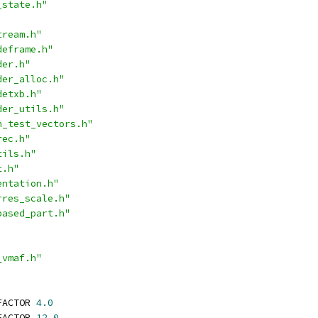
_state.h"
tream.h"
deframe.h"
der.h"
der_alloc.h"
detxb.h"
der_utils.h"
n_test_vectors.h"
rec.h"
tils.h"
t.h"
entation.h"
rres_scale.h"
based_part.h"
_vmaf.h"
FACTOR 
4.0
FACTOR 
12.0