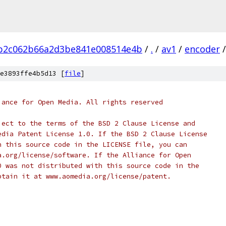
3b2c062b66a2d3be841e008514e4b
/
.
/
av1
/
encoder
/
e3893ffe4b5d13 [
file
]
iance for Open Media. All rights reserved
ject to the terms of the BSD 2 Clause License and
edia Patent License 1.0. If the BSD 2 Clause License
h this source code in the LICENSE file, you can
a.org/license/software. If the Alliance for Open
0 was not distributed with this source code in the
btain it at www.aomedia.org/license/patent.