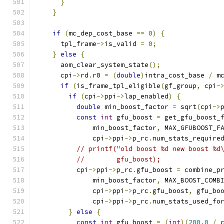
}
}
if
(
mc_dep_cost_base 
==
0
)
{
      tpl_frame
->
is_valid 
=
0
;
}
else
{
      aom_clear_system_state
();
      cpi
->
rd
.
r0 
=
(
double
)
intra_cost_base 
/
 m
if
(
is_frame_tpl_eligible
(
gf_group
,
 cpi
-
if
(
cpi
->
ppi
->
lap_enabled
)
{
double
 min_boost_factor 
=
 sqrt
(
cpi
->
const
int
 gfu_boost 
=
 get_gfu_boost_
              min_boost_factor
,
 MAX_GFUBOOST_F
              cpi
->
ppi
->
p_rc
.
num_stats_require
// printf("old boost %d new boost %d
//        gfu_boost);
          cpi
->
ppi
->
p_rc
.
gfu_boost 
=
 combine_p
              min_boost_factor
,
 MAX_BOOST_COMB
              cpi
->
ppi
->
p_rc
.
gfu_boost
,
 gfu_bo
              cpi
->
ppi
->
p_rc
.
num_stats_used_fo
}
else
{
const
int
 gfu_boost 
=
(
int
)(
200.0
/
 