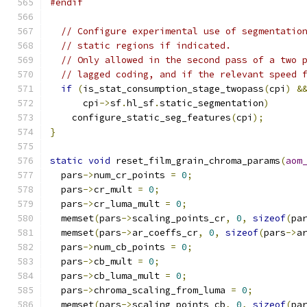
#endif
// Configure experimental use of segmentatio
// static regions if indicated.
// Only allowed in the second pass of a two 
// lagged coding, and if the relevant speed 
if
(
is_stat_consumption_stage_twopass
(
cpi
)
&
      cpi
->
sf
.
hl_sf
.
static_segmentation
)
    configure_static_seg_features
(
cpi
);
}
static
void
 reset_film_grain_chroma_params
(
aom
  pars
->
num_cr_points 
=
0
;
  pars
->
cr_mult 
=
0
;
  pars
->
cr_luma_mult 
=
0
;
  memset
(
pars
->
scaling_points_cr
,
0
,
sizeof
(
pa
  memset
(
pars
->
ar_coeffs_cr
,
0
,
sizeof
(
pars
->
a
  pars
->
num_cb_points 
=
0
;
  pars
->
cb_mult 
=
0
;
  pars
->
cb_luma_mult 
=
0
;
  pars
->
chroma_scaling_from_luma 
=
0
;
  memset
(
pars
->
scaling_points_cb
,
0
,
sizeof
(
pa