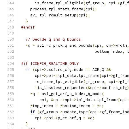
      is_frame_tpl_eligible
(
gf_group
,
 cpi
->
gf_
    process_tpl_stats_frame
(
cpi
);
    av1_tpl_rdmult_setup
(
cpi
);
}
#endif
// Decide q and q bounds.
*
q 
=
 av1_rc_pick_q_and_bounds
(
cpi
,
 cm
->
width
                                bottom_index
,
 
#if !CONFIG_REALTIME_ONLY
if
(
cpi
->
oxcf
.
rc_cfg
.
mode 
==
 AOM_Q 
&&
      cpi
->
ppi
->
tpl_data
.
tpl_frame
[
cpi
->
gf_fra
      is_frame_tpl_eligible
(
gf_group
,
 cpi
->
gf_
!
is_lossless_requested
(&
cpi
->
oxcf
.
rc_cfg
*
q 
=
 av1_get_arf_q_index_q_mode
(
        cpi
,
&
cpi
->
ppi
->
tpl_data
.
tpl_frame
[
cpi
*
top_index 
=
*
bottom_index 
=
*
q
;
if
(
gf_group
->
update_type
[
cpi
->
gf_frame_in
      cpi
->
ppi
->
p_rc
.
arf_q 
=
*
q
;
}