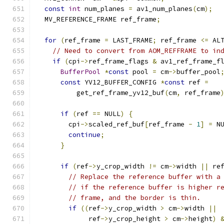
const
int
 num_planes 
=
 av1_num_planes
(
cm
);
  MV_REFERENCE_FRAME ref_frame
;
for
(
ref_frame 
=
 LAST_FRAME
;
 ref_frame 
<=
 AL
// Need to convert from AOM_REFFRAME to in
if
(
cpi
->
ref_frame_flags 
&
 av1_ref_frame_f
BufferPool
*
const
 pool 
=
 cm
->
buffer_pool
const
 YV12_BUFFER_CONFIG 
*
const
 ref 
=
          get_ref_frame_yv12_buf
(
cm
,
 ref_frame
if
(
ref 
==
 NULL
)
{
        cpi
->
scaled_ref_buf
[
ref_frame 
-
1
]
=
 N
continue
;
}
if
(
ref
->
y_crop_width 
!=
 cm
->
width 
||
 re
// Replace the reference buffer with a
// if the reference buffer is higher r
// frame, and the border is thin.
if
((
ref
->
y_crop_width 
>
 cm
->
width 
||
             ref
->
y_crop_height 
>
 cm
->
height
)