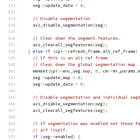
    seg
->
update_data 
=
0
;
// Disable segmentation
    av1_disable_segmentation
(
seg
);
// Clear down the segment features.
    av1_clearall_segfeatures
(
seg
);
}
else
if
(
cpi
->
refresh_frame
.
alt_ref_frame
)
// If this is an alt ref frame
// Clear down the global segmentation map
    memset
(
cpi
->
enc_seg
.
map
,
0
,
 cm
->
mi_params
.
    seg
->
update_map 
=
0
;
    seg
->
update_data 
=
0
;
// Disable segmentation and individual seg
    av1_disable_segmentation
(
seg
);
    av1_clearall_segfeatures
(
seg
);
// If segmentation was enabled set those f
// arf itself.
if
(
seg
->
enabled
)
{