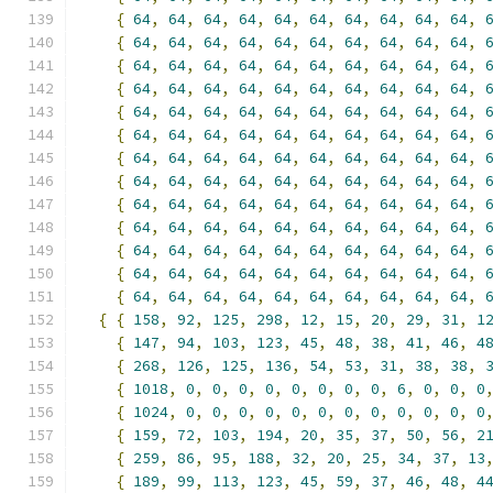
{
64
,
64
,
64
,
64
,
64
,
64
,
64
,
64
,
64
,
64
,
{
64
,
64
,
64
,
64
,
64
,
64
,
64
,
64
,
64
,
64
,
{
64
,
64
,
64
,
64
,
64
,
64
,
64
,
64
,
64
,
64
,
{
64
,
64
,
64
,
64
,
64
,
64
,
64
,
64
,
64
,
64
,
{
64
,
64
,
64
,
64
,
64
,
64
,
64
,
64
,
64
,
64
,
{
64
,
64
,
64
,
64
,
64
,
64
,
64
,
64
,
64
,
64
,
{
64
,
64
,
64
,
64
,
64
,
64
,
64
,
64
,
64
,
64
,
{
64
,
64
,
64
,
64
,
64
,
64
,
64
,
64
,
64
,
64
,
{
64
,
64
,
64
,
64
,
64
,
64
,
64
,
64
,
64
,
64
,
{
64
,
64
,
64
,
64
,
64
,
64
,
64
,
64
,
64
,
64
,
{
64
,
64
,
64
,
64
,
64
,
64
,
64
,
64
,
64
,
64
,
{
64
,
64
,
64
,
64
,
64
,
64
,
64
,
64
,
64
,
64
,
{
64
,
64
,
64
,
64
,
64
,
64
,
64
,
64
,
64
,
64
,
{
{
158
,
92
,
125
,
298
,
12
,
15
,
20
,
29
,
31
,
1
{
147
,
94
,
103
,
123
,
45
,
48
,
38
,
41
,
46
,
4
{
268
,
126
,
125
,
136
,
54
,
53
,
31
,
38
,
38
,
{
1018
,
0
,
0
,
0
,
0
,
0
,
0
,
0
,
0
,
6
,
0
,
0
,
0
{
1024
,
0
,
0
,
0
,
0
,
0
,
0
,
0
,
0
,
0
,
0
,
0
,
0
{
159
,
72
,
103
,
194
,
20
,
35
,
37
,
50
,
56
,
2
{
259
,
86
,
95
,
188
,
32
,
20
,
25
,
34
,
37
,
13
{
189
,
99
,
113
,
123
,
45
,
59
,
37
,
46
,
48
,
4