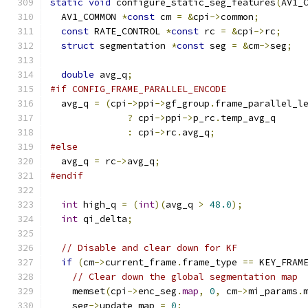
static
void
 configure_static_seg_features
(
AV1_
  AV1_COMMON 
*
const
 cm 
=
&
cpi
->
common
;
const
 RATE_CONTROL 
*
const
 rc 
=
&
cpi
->
rc
;
struct
 segmentation 
*
const
 seg 
=
&
cm
->
seg
;
double
 avg_q
;
#if CONFIG_FRAME_PARALLEL_ENCODE
  avg_q 
=
(
cpi
->
ppi
->
gf_group
.
frame_parallel_l
?
 cpi
->
ppi
->
p_rc
.
temp_avg_q
:
 cpi
->
rc
.
avg_q
;
#else
  avg_q 
=
 rc
->
avg_q
;
#endif
int
 high_q 
=
(
int
)(
avg_q 
>
48.0
);
int
 qi_delta
;
// Disable and clear down for KF
if
(
cm
->
current_frame
.
frame_type 
==
 KEY_FRAM
// Clear down the global segmentation map
    memset
(
cpi
->
enc_seg
.
map
,
0
,
 cm
->
mi_params
.
    seg
->
update_map 
=
0
;