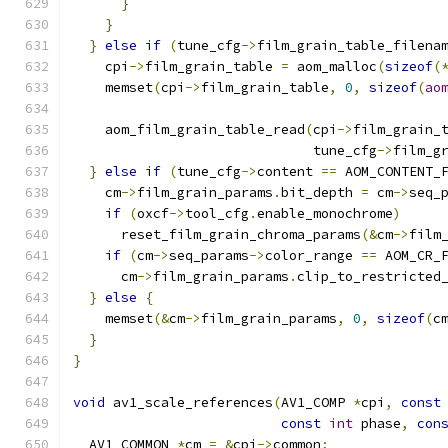
}
}
}
else
if
(
tune_cfg
->
film_grain_table_filena
    cpi
->
film_grain_table 
=
 aom_malloc
(
sizeof
(
    memset
(
cpi
->
film_grain_table
,
0
,
sizeof
(
ao
    aom_film_grain_table_read
(
cpi
->
film_grain_
                              tune_cfg
->
film_g
}
else
if
(
tune_cfg
->
content 
==
 AOM_CONTENT_
    cm
->
film_grain_params
.
bit_depth 
=
 cm
->
seq_
if
(
oxcf
->
tool_cfg
.
enable_monochrome
)
      reset_film_grain_chroma_params
(&
cm
->
film
if
(
cm
->
seq_params
->
color_range 
==
 AOM_CR_
      cm
->
film_grain_params
.
clip_to_restricted
}
else
{
    memset
(&
cm
->
film_grain_params
,
0
,
sizeof
(
c
}
}
void
 av1_scale_references
(
AV1_COMP 
*
cpi
,
const
const
int
 phase
,
con
  AV1_COMMON 
*
cm 
=
&
cpi
->
common
;