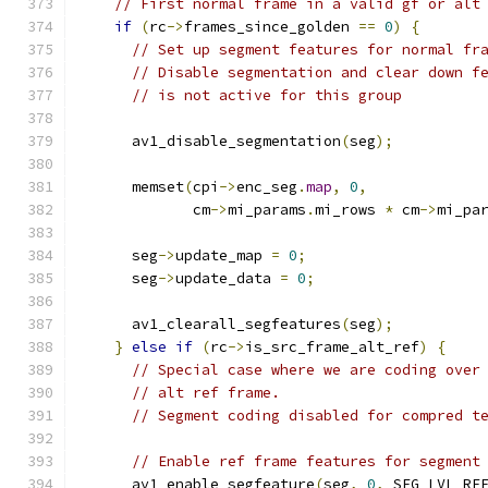
// First normal frame in a valid gf or alt
if
(
rc
->
frames_since_golden 
==
0
)
{
// Set up segment features for normal fr
// Disable segmentation and clear down f
// is not active for this group
      av1_disable_segmentation
(
seg
);
      memset
(
cpi
->
enc_seg
.
map
,
0
,
             cm
->
mi_params
.
mi_rows 
*
 cm
->
mi_pa
      seg
->
update_map 
=
0
;
      seg
->
update_data 
=
0
;
      av1_clearall_segfeatures
(
seg
);
}
else
if
(
rc
->
is_src_frame_alt_ref
)
{
// Special case where we are coding over
// alt ref frame.
// Segment coding disabled for compred t
// Enable ref frame features for segment
      av1_enable_segfeature
(
seg
,
0
,
 SEG_LVL_RE