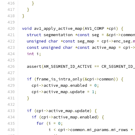
}
}
}
void
 av1_apply_active_map
(
AV1_COMP 
*
cpi
)
{
struct
 segmentation 
*
const
 seg 
=
&
cpi
->
commo
unsigned
char
*
const
 seg_map 
=
 cpi
->
enc_seg
.
const
unsigned
char
*
const
 active_map 
=
 cpi
-
int
 i
;
  assert
(
AM_SEGMENT_ID_ACTIVE 
==
 CR_SEGMENT_ID
if
(
frame_is_intra_only
(&
cpi
->
common
))
{
    cpi
->
active_map
.
enabled 
=
0
;
    cpi
->
active_map
.
update 
=
1
;
}
if
(
cpi
->
active_map
.
update
)
{
if
(
cpi
->
active_map
.
enabled
)
{
for
(
i 
=
0
;
           i 
<
 cpi
->
common
.
mi_params
.
mi_rows 
*