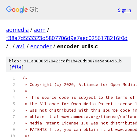
Sign in
aomedia
/
aom
/
f38a7d553323d5807706d9e7aec0256178216f0d
/
.
/
av1
/
encoder
/
encoder_utils.c
blob: 911a88905528425cdf51b428d90876a5ab04961b
[
file
]
/*
 * Copyright (c) 2020, Alliance for Open Media
 *
 * This source code is subject to the terms of
 * the Alliance for Open Media Patent License 
 * was not distributed with this source code i
 * obtain it at www.aomedia.org/license/softwa
 * Media Patent License 1.0 was not distribute
 * PATENTS file, you can obtain it at www.aome
 */