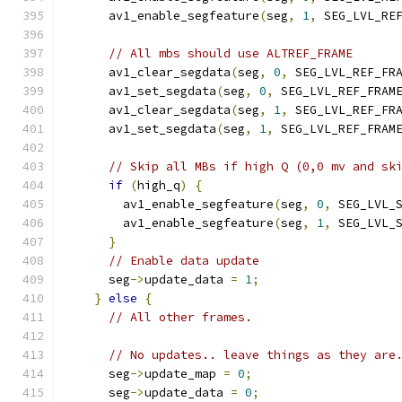
      av1_enable_segfeature
(
seg
,
1
,
 SEG_LVL_RE
// All mbs should use ALTREF_FRAME
      av1_clear_segdata
(
seg
,
0
,
 SEG_LVL_REF_FR
      av1_set_segdata
(
seg
,
0
,
 SEG_LVL_REF_FRAM
      av1_clear_segdata
(
seg
,
1
,
 SEG_LVL_REF_FR
      av1_set_segdata
(
seg
,
1
,
 SEG_LVL_REF_FRAM
// Skip all MBs if high Q (0,0 mv and sk
if
(
high_q
)
{
        av1_enable_segfeature
(
seg
,
0
,
 SEG_LVL_
        av1_enable_segfeature
(
seg
,
1
,
 SEG_LVL_
}
// Enable data update
      seg
->
update_data 
=
1
;
}
else
{
// All other frames.
// No updates.. leave things as they are
      seg
->
update_map 
=
0
;
      seg
->
update_data 
=
0
;