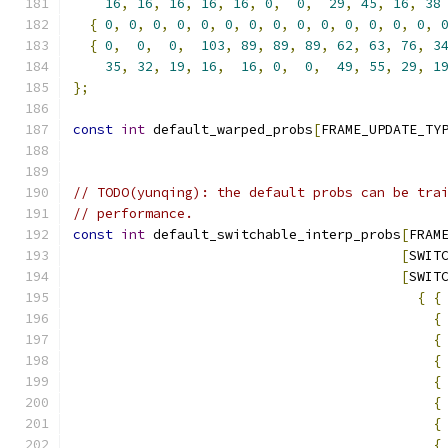
16
,
16
,
16
,
16
,
16
,
0
,
0
,
29
,
45
,
16
,
38
{
0
,
0
,
0
,
0
,
0
,
0
,
0
,
0
,
0
,
0
,
0
,
0
,
0
,
0
,
{
0
,
0
,
0
,
103
,
89
,
89
,
89
,
62
,
63
,
76
,
3
35
,
32
,
19
,
16
,
16
,
0
,
0
,
49
,
55
,
29
,
1
};
const
int
 default_warped_probs
[
FRAME_UPDATE_TY
// TODO(yunqing): the default probs can be tra
// performance.
const
int
 default_switchable_interp_probs
[
FRAM
[
SWIT
[
SWIT
{
{
{
{
{
{
{
{
{