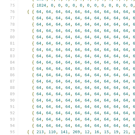
{
1024
,
0
,
0
,
0
,
0
,
0
,
0
,
0
,
0
,
0
,
0
,
0
,
0
{
{
64
,
64
,
64
,
64
,
64
,
64
,
64
,
64
,
64
,
64
,
{
64
,
64
,
64
,
64
,
64
,
64
,
64
,
64
,
64
,
64
,
{
64
,
64
,
64
,
64
,
64
,
64
,
64
,
64
,
64
,
64
,
{
64
,
64
,
64
,
64
,
64
,
64
,
64
,
64
,
64
,
64
,
{
64
,
64
,
64
,
64
,
64
,
64
,
64
,
64
,
64
,
64
,
{
64
,
64
,
64
,
64
,
64
,
64
,
64
,
64
,
64
,
64
,
{
64
,
64
,
64
,
64
,
64
,
64
,
64
,
64
,
64
,
64
,
{
64
,
64
,
64
,
64
,
64
,
64
,
64
,
64
,
64
,
64
,
{
64
,
64
,
64
,
64
,
64
,
64
,
64
,
64
,
64
,
64
,
{
64
,
64
,
64
,
64
,
64
,
64
,
64
,
64
,
64
,
64
,
{
64
,
64
,
64
,
64
,
64
,
64
,
64
,
64
,
64
,
64
,
{
64
,
64
,
64
,
64
,
64
,
64
,
64
,
64
,
64
,
64
,
{
64
,
64
,
64
,
64
,
64
,
64
,
64
,
64
,
64
,
64
,
{
64
,
64
,
64
,
64
,
64
,
64
,
64
,
64
,
64
,
64
,
{
64
,
64
,
64
,
64
,
64
,
64
,
64
,
64
,
64
,
64
,
{
64
,
64
,
64
,
64
,
64
,
64
,
64
,
64
,
64
,
64
,
{
64
,
64
,
64
,
64
,
64
,
64
,
64
,
64
,
64
,
64
,
{
64
,
64
,
64
,
64
,
64
,
64
,
64
,
64
,
64
,
64
,
{
64
,
64
,
64
,
64
,
64
,
64
,
64
,
64
,
64
,
64
,
{
{
213
,
110
,
141
,
269
,
12
,
16
,
15
,
19
,
21
,