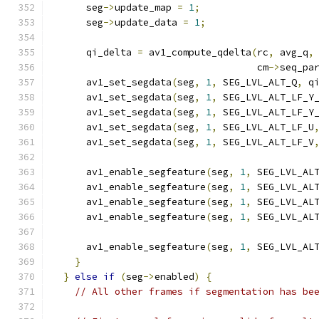
      seg
->
update_map 
=
1
;
      seg
->
update_data 
=
1
;
      qi_delta 
=
 av1_compute_qdelta
(
rc
,
 avg_q
,
                                    cm
->
seq_pa
      av1_set_segdata
(
seg
,
1
,
 SEG_LVL_ALT_Q
,
 q
      av1_set_segdata
(
seg
,
1
,
 SEG_LVL_ALT_LF_Y
      av1_set_segdata
(
seg
,
1
,
 SEG_LVL_ALT_LF_Y
      av1_set_segdata
(
seg
,
1
,
 SEG_LVL_ALT_LF_U
      av1_set_segdata
(
seg
,
1
,
 SEG_LVL_ALT_LF_V
      av1_enable_segfeature
(
seg
,
1
,
 SEG_LVL_AL
      av1_enable_segfeature
(
seg
,
1
,
 SEG_LVL_AL
      av1_enable_segfeature
(
seg
,
1
,
 SEG_LVL_AL
      av1_enable_segfeature
(
seg
,
1
,
 SEG_LVL_AL
      av1_enable_segfeature
(
seg
,
1
,
 SEG_LVL_AL
}
}
else
if
(
seg
->
enabled
)
{
// All other frames if segmentation has be