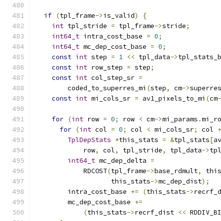
if
(
tpl_frame
->
is_valid
)
{
int
 tpl_stride 
=
 tpl_frame
->
stride
;
int64_t
 intra_cost_base 
=
0
;
int64_t
 mc_dep_cost_base 
=
0
;
const
int
 step 
=
1
<<
 tpl_data
->
tpl_stats_
const
int
 row_step 
=
 step
;
const
int
 col_step_sr 
=
        coded_to_superres_mi
(
step
,
 cm
->
superre
const
int
 mi_cols_sr 
=
 av1_pixels_to_mi
(
cm
for
(
int
 row 
=
0
;
 row 
<
 cm
->
mi_params
.
mi_r
for
(
int
 col 
=
0
;
 col 
<
 mi_cols_sr
;
 col 
TplDepStats
*
this_stats 
=
&
tpl_stats
[
a
            row
,
 col
,
 tpl_stride
,
 tpl_data
->
tp
int64_t
 mc_dep_delta 
=
            RDCOST
(
tpl_frame
->
base_rdmult
,
 thi
                   this_stats
->
mc_dep_dist
);
        intra_cost_base 
+=
(
this_stats
->
recrf_
        mc_dep_cost_base 
+=
(
this_stats
->
recrf_dist 
<<
 RDDIV_B