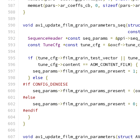
  memset
(
pars
->
ar_coeffs_cb
,
0
,
sizeof
(
pars
->
a
}
void
 av1_update_film_grain_parameters_seq
(
stru
cons
SequenceHeader
*
const
 seq_params 
=
&
ppi
->
seq
const
TuneCfg
*
const
 tune_cfg 
=
&
oxcf
->
tune_
if
(
tune_cfg
->
film_grain_test_vector 
||
 tune
      tune_cfg
->
content 
==
 AOM_CONTENT_FILM
)
{
    seq_params
->
film_grain_params_present 
=
1
;
}
else
{
#if CONFIG_DENOISE
    seq_params
->
film_grain_params_present 
=
(
o
#else
    seq_params
->
film_grain_params_present 
=
0
;
#endif
}
}
void
 av1_update_film_grain_parameters
(
struct
 A