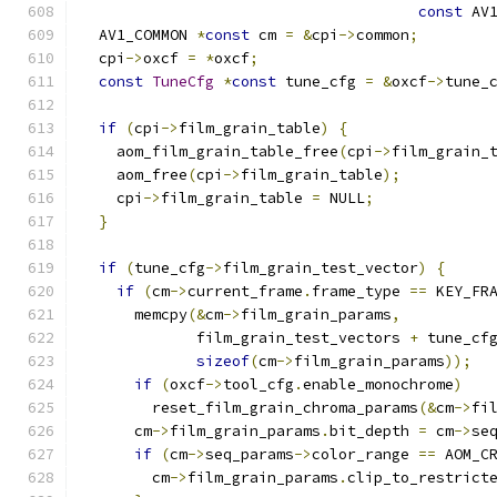
const
 AV
  AV1_COMMON 
*
const
 cm 
=
&
cpi
->
common
;
  cpi
->
oxcf 
=
*
oxcf
;
const
TuneCfg
*
const
 tune_cfg 
=
&
oxcf
->
tune_
if
(
cpi
->
film_grain_table
)
{
    aom_film_grain_table_free
(
cpi
->
film_grain_
    aom_free
(
cpi
->
film_grain_table
);
    cpi
->
film_grain_table 
=
 NULL
;
}
if
(
tune_cfg
->
film_grain_test_vector
)
{
if
(
cm
->
current_frame
.
frame_type 
==
 KEY_FR
      memcpy
(&
cm
->
film_grain_params
,
             film_grain_test_vectors 
+
 tune_cf
sizeof
(
cm
->
film_grain_params
));
if
(
oxcf
->
tool_cfg
.
enable_monochrome
)
        reset_film_grain_chroma_params
(&
cm
->
fi
      cm
->
film_grain_params
.
bit_depth 
=
 cm
->
se
if
(
cm
->
seq_params
->
color_range 
==
 AOM_C
        cm
->
film_grain_params
.
clip_to_restrict