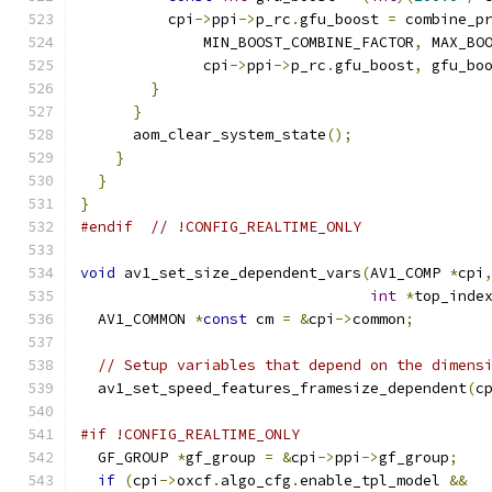
          cpi
->
ppi
->
p_rc
.
gfu_boost 
=
 combine_p
              MIN_BOOST_COMBINE_FACTOR
,
 MAX_BO
              cpi
->
ppi
->
p_rc
.
gfu_boost
,
 gfu_bo
}
}
      aom_clear_system_state
();
}
}
}
#endif
// !CONFIG_REALTIME_ONLY
void
 av1_set_size_dependent_vars
(
AV1_COMP 
*
cpi
int
*
top_inde
  AV1_COMMON 
*
const
 cm 
=
&
cpi
->
common
;
// Setup variables that depend on the dimens
  av1_set_speed_features_framesize_dependent
(
c
#if !CONFIG_REALTIME_ONLY
  GF_GROUP 
*
gf_group 
=
&
cpi
->
ppi
->
gf_group
;
if
(
cpi
->
oxcf
.
algo_cfg
.
enable_tpl_model 
&&