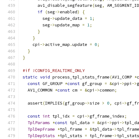
      av1_disable_segfeature
(
seg
,
 AM_SEGMENT_I
if
(
seg
->
enabled
)
{
        seg
->
update_data 
=
1
;
        seg
->
update_map 
=
1
;
}
}
    cpi
->
active_map
.
update 
=
0
;
}
}
#if !CONFIG_REALTIME_ONLY
static
void
 process_tpl_stats_frame
(
AV1_COMP 
*
const
 GF_GROUP 
*
const
 gf_group 
=
&
cpi
->
ppi
->
  AV1_COMMON 
*
const
 cm 
=
&
cpi
->
common
;
  assert
(
IMPLIES
(
gf_group
->
size 
>
0
,
 cpi
->
gf_f
const
int
 tpl_idx 
=
 cpi
->
gf_frame_index
;
TplParams
*
const
 tpl_data 
=
&
cpi
->
ppi
->
tpl_d
TplDepFrame
*
tpl_frame 
=
&
tpl_data
->
tpl_fram
TplDepStats
*
tpl_stats 
=
 tpl_frame
->
tpl_stat